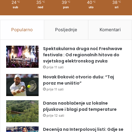
24
35
39
40
38
℃
℃
℃
℃
℃
sub
ned
pon
uto
sri
Popularno
Posljednje
Komentari
Spektakularna druga noć Freshwave
festivala : Od regionalnih hitova do
svjetskog elektronskog zvuka
prije 11 sati
Novak Đoković otvorio dušu: “Taj
poraz me uništio”
prije 11 sati
Danas naoblačenje uz lokalne
pljuskove i blagi pad temperature
prije 12 sati
Decenija na Interpolovoj listi: Gdje se