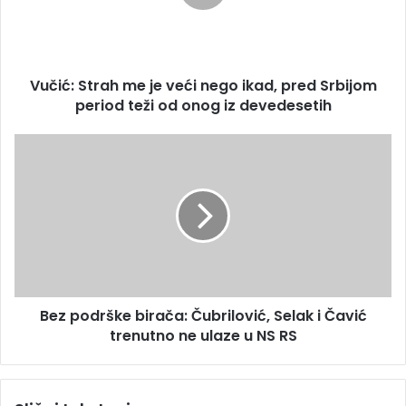
a
:
d
S
r
t
e
r
s
Vučić: Strah me je veći nego ikad, pred Srbijom
a
u
period teži od onog iz devedesetih
h
m
e
B
j
e
e
z
v
p
e
o
ć
d
i
r
n
š
e
k
g
Bez podrške birača: Čubrilović, Selak i Čavić
e
o
trenutno ne ulaze u NS RS
b
i
i
k
r
a
a