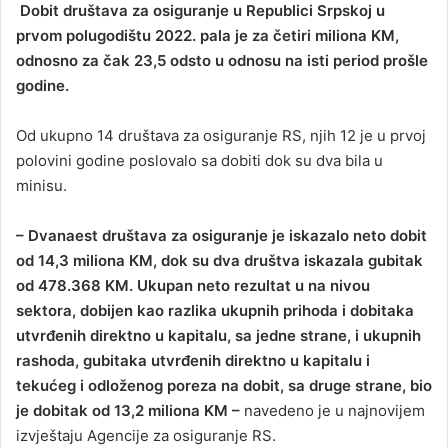
Dobit društava za osiguranje u Republici Srpskoj u
n
prvom polugodištu 2022. pala je za četiri miliona KM,
d
odnosno za čak 23,5 odsto u odnosu na isti period prošle
a
godine.
n
e
Od ukupno 14 društava za osiguranje RS, njih 12 je u prvoj
m
a
polovini godine poslovalo sa dobiti dok su dva bila u
i
minisu.
l
– Dvanaest društava za osiguranje je iskazalo neto dobit
od 14,3 miliona КM, dok su dva društva iskazala gubitak
od 478.368 KM. Ukupan neto rezultat u na nivou
sektora, dobijen kao razlika ukupnih prihoda i dobitaka
utvrđenih direktno u kapitalu, sa jedne strane, i ukupnih
rashoda, gubitaka utvrđenih direktno u kapitalu i
tekućeg i odloženog poreza na dobit, sa druge strane, bio
je dobitak od 13,2 miliona KM –
navedeno je u najnovijem
izvještaju Agencije za osiguranje RS.