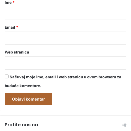
r
Ime
*
R
*
S
Email
*
Web stranica
Sačuvaj moje ime, email i web stranicu u ovom browseru za
buduće komentare.
A
l
Pratite nas na
t