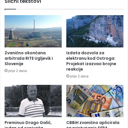
Slični tekstovi
d
č
,
a
p
:
r
Č
e
u
d
b
S
r
r
i
b
l
Zvanično okončana
Izdata dozvola za
i
o
arbitraža RITE Ugljevik i
elektranu kod Ostroga:
j
v
Slovenije
Projekat izazvao brojne
o
i
reakcije
prije 2 dana
m
ć
prije 2 dana
p
,
e
S
r
e
i
l
o
a
d
k
t
i
e
Č
Preminuo Drago Galić,
CBBiH zvanično aplicirala
ž
a
jedan od osnivača
za pristupanje SEPA