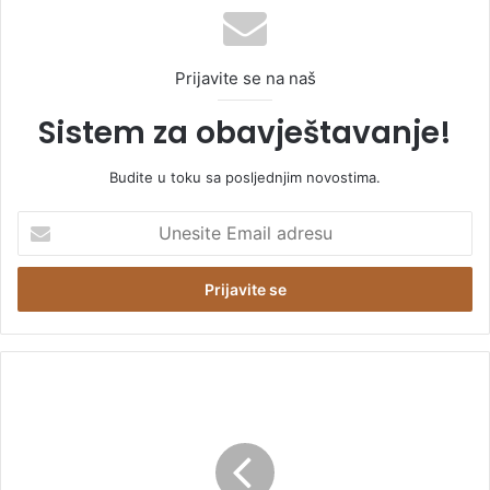
Prijavite se na naš
Sistem za obavještavanje!
Budite u toku sa posljednjim novostima.
U
n
e
s
i
t
e
E
V
m
u
a
č
i
i
l
ć