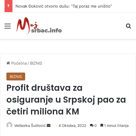
Novak Đoković otvorio dušu: “Taj poraz me uništio”
Meni
P
Početna
/
BIZNIS
BIZNIS
Profit društava za
osiguranje u Srpskoj pao za
četiri miliona KM
Veliborka Šutilović
S
4 Oktobra, 2022
0
1 minut čitanja
e