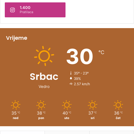
1.400
a
Pratilaca
t
i
v
Vrijeme
e
30
℃
:
Srbac
35º - 23º
39%
2.57 km/h
Vedro
35
38
40
37
36
℃
℃
℃
℃
℃
ned
pon
uto
sri
čet