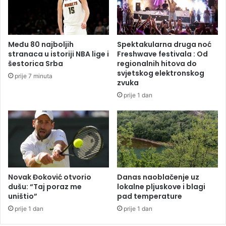
v
o
o
v
j
a
s
r
Među 80 najboljih
Spektakularna druga noć
k
a
stranaca u istoriji NBA lige i
Freshwave festivala : Od
a
s
šestorica Srba
regionalnih hitova do
a
svjetskog elektronskog
prije 7 minuta
C
zvuka
r
prije 1 dan
v
e
n
o
m
z
v
e
Novak Đoković otvorio
Danas naoblačenje uz
dušu: “Taj poraz me
lokalne pljuskove i blagi
z
uništio”
pad temperature
d
o
prije 1 dan
prije 1 dan
m