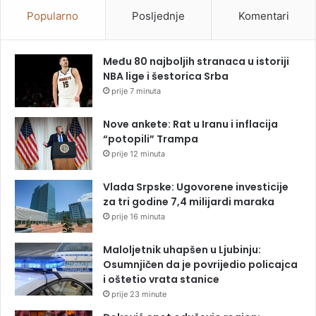
Popularno
Posljednje
Komentari
Među 80 najboljih stranaca u istoriji
NBA lige i šestorica Srba
prije 7 minuta
Nove ankete: Rat u Iranu i inflacija
“potopili” Trampa
prije 12 minuta
Vlada Srpske: Ugovorene investicije
za tri godine 7,4 milijardi maraka
prije 16 minuta
Maloljetnik uhapšen u Ljubinju:
Osumnjičen da je povrijedio policajca
i oštetio vrata stanice
prije 23 minute