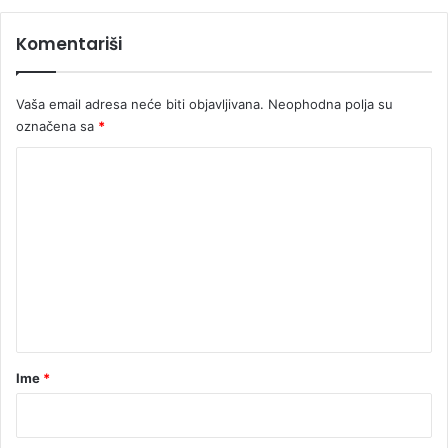
?
Komentariši
Vaša email adresa neće biti objavljivana.
Neophodna polja su
označena sa
*
K
o
m
e
n
t
a
r
Ime
*
*