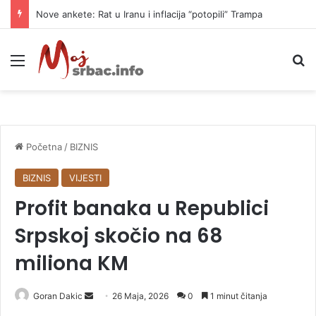
Nove ankete: Rat u Iranu i inflacija “potopili” Trampa
Meni
P
Početna
/
BIZNIS
BIZNIS
VIJESTI
Profit banaka u Republici
Srpskoj skočio na 68
miliona KM
Goran Dakic
S
26 Maja, 2026
0
1 minut čitanja
e