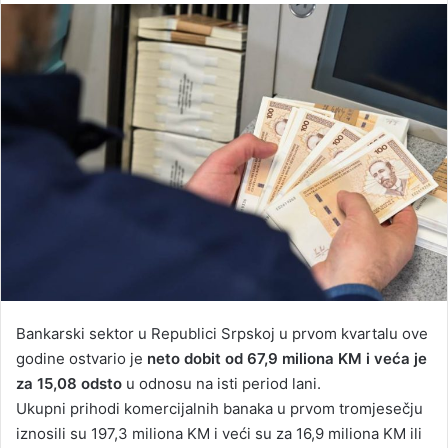
n
d
a
n
e
m
a
i
l
Bankarski sektor u Republici Srpskoj u prvom kvartalu ove
godine ostvario je
neto dobit od 67,9 miliona KM i veća je
za 15,08 odsto
u odnosu na isti period lani.
Ukupni prihodi komercijalnih banaka u prvom tromjesečju
iznosili su 197,3 miliona KM i veći su za 16,9 miliona KM ili