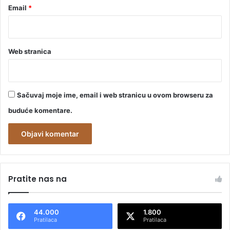
Email
*
Web stranica
Sačuvaj moje ime, email i web stranicu u ovom browseru za
buduće komentare.
A
l
Pratite nas na
t
e
44.000
1.800
r
Pratilaca
Pratilaca
n