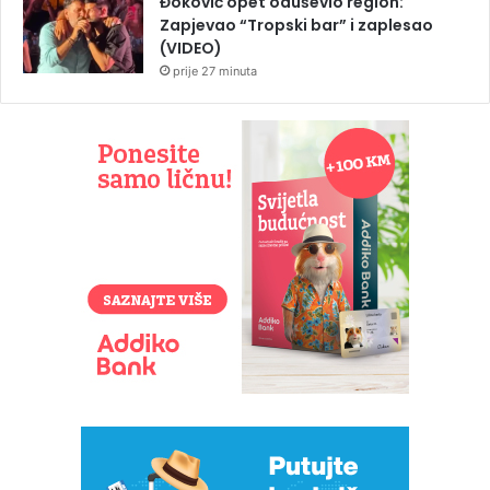
Đoković opet oduševio region:
Zapjevao “Tropski bar” i zaplesao
(VIDEO)
prije 27 minuta