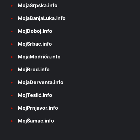
MojaSrpska.info
MojaBanjaLuka.info
MojDoboj.info
MojSrbac.info
MojaModriča.info
MojBrod.info
MojaDerventa.info
MojTeslić.info
MojPrnjavor.info
MojŠamac.info