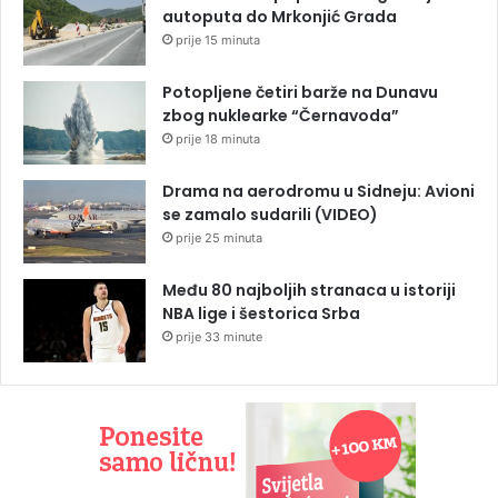
autoputa do Mrkonjić Grada
prije 15 minuta
Potopljene četiri barže na Dunavu
zbog nuklearke “Černavoda”
prije 18 minuta
Drama na aerodromu u Sidneju: Avioni
se zamalo sudarili (VIDEO)
prije 25 minuta
Među 80 najboljih stranaca u istoriji
NBA lige i šestorica Srba
prije 33 minute