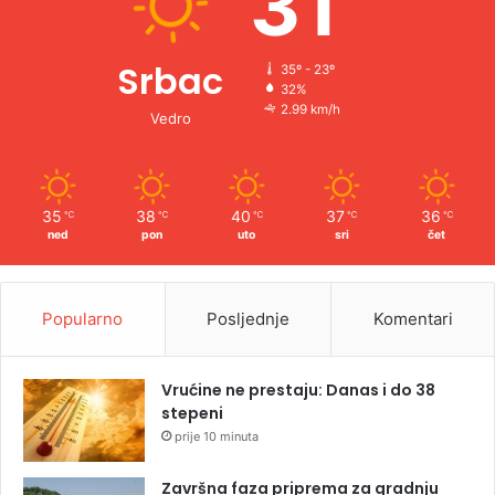
31
Srbac
35º - 23º
32%
2.99 km/h
Vedro
35
38
40
37
36
℃
℃
℃
℃
℃
ned
pon
uto
sri
čet
Popularno
Posljednje
Komentari
Vrućine ne prestaju: Danas i do 38
stepeni
prije 10 minuta
Završna faza priprema za gradnju