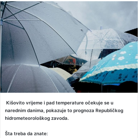
n
d
a
n
e
m
a
i
l
Kišovito vrijeme i pad temperature očekuje se u
narednim danima, pokazuje to prognoza Republičkog
hidrometeorološkog zavoda.
Šta treba da znate: