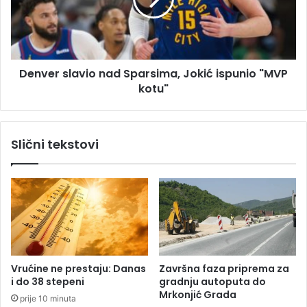
e
a
r
v
s
k
l
a
a
z
Denver slavio nad Sparsima, Jokić ispunio "MVP
v
b
kotu"
i
o
o
g
n
z
a
Slični tekstovi
l
d
o
S
s
p
t
a
a
r
v
s
l
i
j
m
a
a
Vrućine ne prestaju: Danas
Završna faza priprema za
n
,
i do 38 stepeni
gradnju autoputa do
j
J
Mrkonjić Grada
prije 10 minuta
a
o