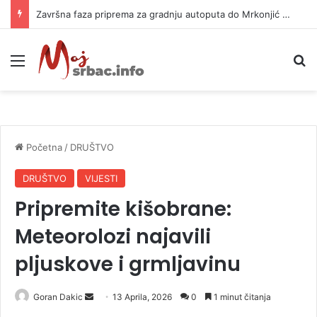
Završna faza priprema za gradnju autoputa do Mrkonjić Grada
Meni
P
Početna
/
DRUŠTVO
DRUŠTVO
VIJESTI
Pripremite kišobrane:
Meteorolozi najavili
pljuskove i grmljavinu
Goran Dakic
S
13 Aprila, 2026
0
1 minut čitanja
e