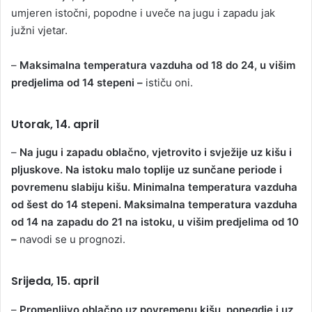
umjeren istočni, popodne i uveče na jugu i zapadu jak
južni vjetar.
–
Maksimalna temperatura vazduha od 18 do 24, u višim
predjelima od 14 stepeni –
ističu oni.
Utorak, 14. april
–
Na jugu i zapadu oblačno, vjetrovito i svježije uz kišu i
pljuskove. Na istoku malo toplije uz sunčane periode i
povremenu slabiju kišu. Minimalna temperatura vazduha
od šest do 14 stepeni. Maksimalna temperatura vazduha
od 14 na zapadu do 21 na istoku, u višim predjelima od 10
–
navodi se u prognozi.
Srijeda, 15. april
–
Promenljivo oblačno uz povremenu kišu, ponegdje i uz