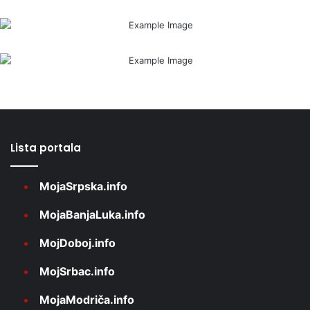
Lista portala
MojaSrpska.info
MojaBanjaLuka.info
MojDoboj.info
MojSrbac.info
MojaModriča.info