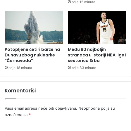
prije 15 minuta
d
k
v
i
i
ć
j
i
e
s
d
p
j
u
e
n
Potopljene četiri barže na
Među 80 najboljih
v
i
Dunavu zbog nuklearke
stranaca u istoriji NBA lige i
o
o
“Černavoda”
šestorica Srba
j
"
prije 18 minuta
prije 33 minute
č
M
i
V
c
P
Komentariši
e
k
o
t
Vaša email adresa neće biti objavljivana.
Neophodna polja su
u
označena sa
*
"
K