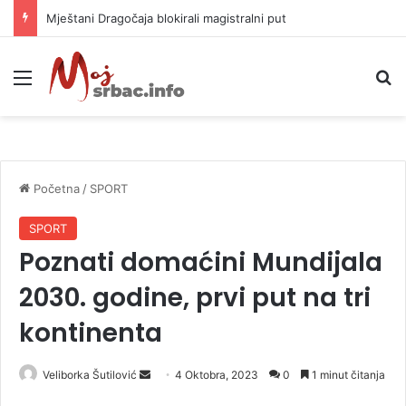
Mještani Dragočaja blokirali magistralni put
Meni
P
Početna
/
SPORT
SPORT
Poznati domaćini Mundijala
2030. godine, prvi put na tri
kontinenta
Veliborka Šutilović
S
4 Oktobra, 2023
0
1 minut čitanja
e