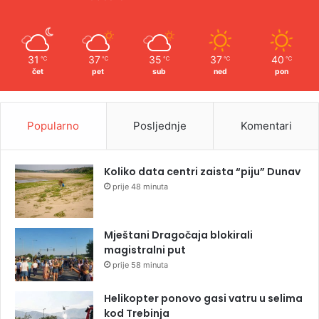
31
37
35
37
40
℃
℃
℃
℃
℃
čet
pet
sub
ned
pon
Popularno
Posljednje
Komentari
Koliko data centri zaista “piju” Dunav
prije 48 minuta
Mještani Dragočaja blokirali
magistralni put
prije 58 minuta
Helikopter ponovo gasi vatru u selima
kod Trebinja