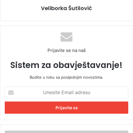
Veliborka Šutilović
Prijavite se na naš
Sistem za obavještavanje!
Budite u toku sa posljednjim novostima.
U
n
e
s
i
t
e