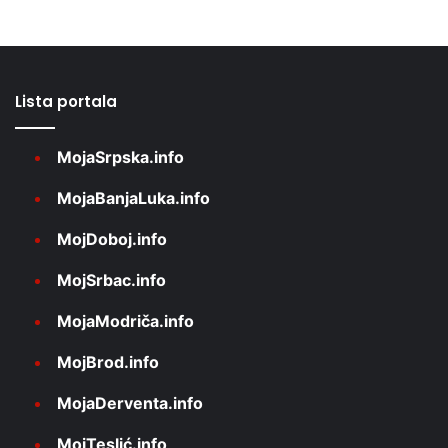
Lista portala
MojaSrpska.info
MojaBanjaLuka.info
MojDoboj.info
MojSrbac.info
MojaModriča.info
MojBrod.info
MojaDerventa.info
MojTeslić.info