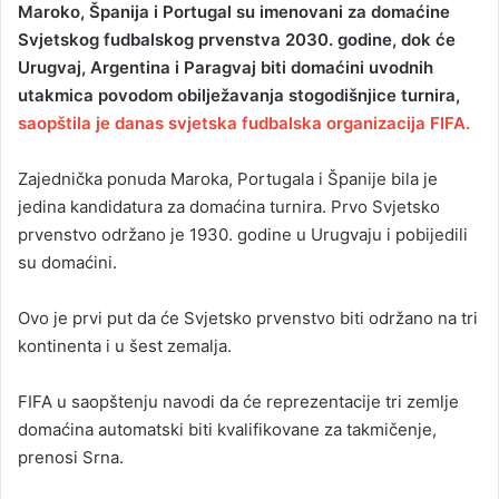
Maroko, Španija i Portugal su imenovani za domaćine
n
Svjetskog fudbalskog prvenstva 2030. godine, dok će
d
Urugvaj, Argentina i Paragvaj biti domaćini uvodnih
a
utakmica povodom obilježavanja stogodišnjice turnira,
n
saopštila je danas svjetska fudbalska organizacija FIFA.
e
m
a
Zajednička ponuda Maroka, Portugala i Španije bila je
i
jedina kandidatura za domaćina turnira. Prvo Svjetsko
l
prvenstvo održano je 1930. godine u Urugvaju i pobijedili
su domaćini.
Ovo je prvi put da će Svjetsko prvenstvo biti održano na tri
kontinenta i u šest zemalja.
FIFA u saopštenju navodi da će reprezentacije tri zemlje
domaćina automatski biti kvalifikovane za takmičenje,
prenosi Srna.