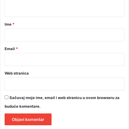
t
a
r
Ime
*
*
Email
*
Web stranica
Sačuvaj moje ime, email i web stranicu u ovom browseru za
buduće komentare.