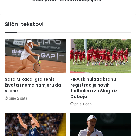
e
c
s
r
t
n
Slični tekstovi
k
o
r
m
i
n
v
e
i
d
č
j
n
e
i
l
h
j
Sara Mikača igra tenis
FIFA skinula zabranu
p
o
života i nema namjeru da
registracije novih
r
m
stane
fudbalera za Slogu iz
i
"
Doboja
prije 2 sata
j
prije 1 dan
a
v
a
z
a