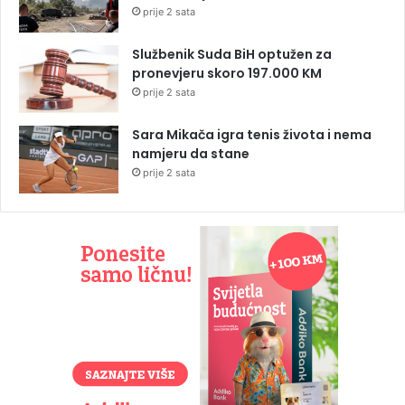
prije 2 sata
Službenik Suda BiH optužen za
pronevjeru skoro 197.000 KM
prije 2 sata
Sara Mikača igra tenis života i nema
namjeru da stane
prije 2 sata