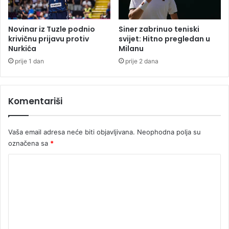
k
l
e
Novinar iz Tuzle podnio
Siner zabrinuo teniski
v
krivičnu prijavu protiv
svijet: Hitno pregledan u
Nurkića
Milanu
e
t
prije 1 dan
prije 2 dana
u
Komentariši
Vaša email adresa neće biti objavljivana.
Neophodna polja su
označena sa
*
K
o
m
e
n