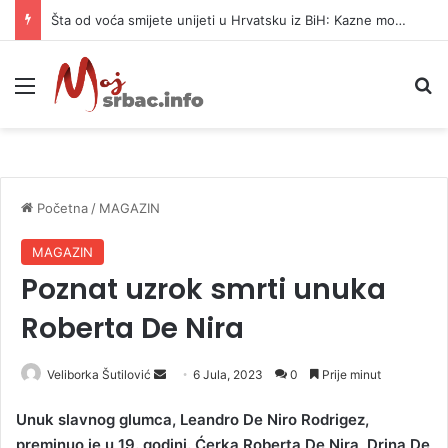
Šta od voća smijete unijeti u Hrvatsku iz BiH: Kazne mogu dostići 13.260 evra
Meni
P
Početna
/
MAGAZIN
MAGAZIN
Poznat uzrok smrti unuka
Roberta De Nira
Veliborka Šutilović
S
6 Jula, 2023
0
Prije minut
e
Unuk slavnog glumca, Leandro De Niro Rodrigez,
n
preminuo je u 19. godini. Ćerka Roberta De Nira, Drina De
d