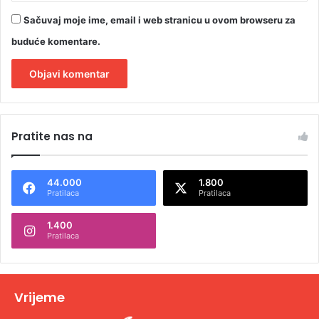
Sačuvaj moje ime, email i web stranicu u ovom browseru za
buduće komentare.
A
l
Pratite nas na
t
e
44.000
1.800
r
Pratilaca
Pratilaca
n
1.400
a
Pratilaca
t
i
v
Vrijeme
e