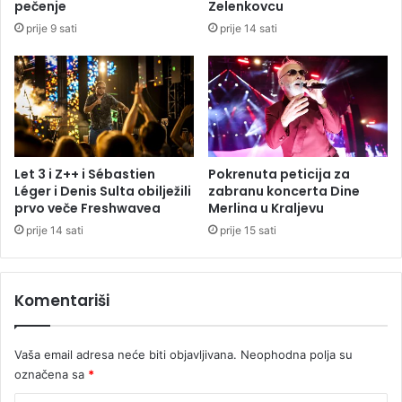
pečenje
Zelenkovcu
s
r
prije 9 sati
prije 14 sati
e
i
č
h
n
a
a
z
b
a
e
Z
b
a
a
g
Let 3 i Z++ i Sébastien
Pokrenuta peticija za
r
Léger i Denis Sulta obilježili
zabranu koncerta Dine
e
prvo veče Freshwavea
Merlina u Kraljevu
b
prije 14 sati
prije 15 sati
i
n
e
Komentariši
s
t
a
Vaša email adresa neće biti objavljivana.
Neophodna polja su
o
označena sa
*
(
F