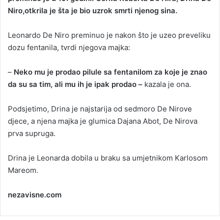
Niro,otkrila je šta je bio uzrok smrti njenog sina.
a
n
Leonardo De Niro preminuo je nakon što je uzeo preveliku
e
dozu fentanila, tvrdi njegova majka:
m
a
i
–
Neko mu je prodao pilule sa fentanilom za koje je znao
l
da su sa tim, ali mu ih je ipak prodao –
kazala je ona.
Podsjetimo, Drina je najstarija od sedmoro De Nirove
djece, a njena majka je glumica Dajana Abot, De Nirova
prva supruga.
Drina je Leonarda dobila u braku sa umjetnikom Karlosom
Mareom.
nezavisne.com