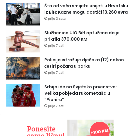
Šta od voća smijete unijeti u Hrvatsku
iz BiH: Kazne mogu dostići 13.260 evra
prije 3 sata
Službenica UIO BiH optužena da je
prikrila 370.000 KM
prije 7 sati
Policija istražuje dječaka (12) nakon
četiri požara u parku
prije 7 sati
Srbija ide na Svjetsko prvenstvo:
Velika pobjeda rukometaša u
“Pioniru”
prije 7 sati