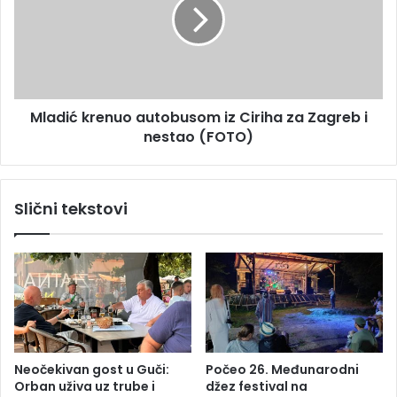
s
d
k
i
o
ć
j
k
:
r
P
e
r
Mladić krenuo autobusom iz Ciriha za Zagreb i
n
e
nestao (FOTO)
u
m
o
i
a
n
u
Slični tekstovi
u
t
l
o
a
b
j
u
e
s
d
o
n
m
o
i
m
z
Neočekivan gost u Guči:
Počeo 26. Međunarodni
j
C
Orban uživa uz trube i
džez festival na
e
i