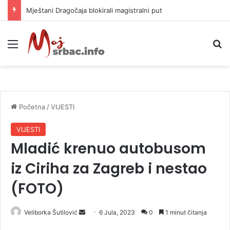
Helikopter ponovo gasi vatru u selima kod Trebinja
Meni
P
Početna
/
VIJESTI
VIJESTI
Mladić krenuo autobusom
iz Ciriha za Zagreb i nestao
(FOTO)
Veliborka Šutilović
S
6 Jula, 2023
0
1 minut čitanja
e