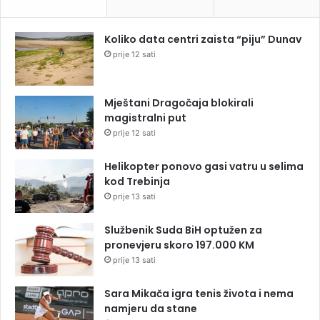
Koliko data centri zaista “piju” Dunav
prije 12 sati
Mještani Dragočaja blokirali
magistralni put
prije 12 sati
Helikopter ponovo gasi vatru u selima
kod Trebinja
prije 13 sati
Službenik Suda BiH optužen za
pronevjeru skoro 197.000 KM
prije 13 sati
Sara Mikača igra tenis života i nema
namjeru da stane