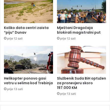
e
i
N
o
i
d
r
o
a
b
Koliko data centri zaista
Mještani Dragočaja
r
“piju” Dunav
blokirali magistralni put
o
prije 12 sati
prije 12 sati
z
d
r
a
v
l
j
e
Helikopter ponovo gasi
Službenik Suda BiH optužen
:
vatru u selima kod Trebinja
za pronevjeru skoro
B
197.000 KM
prije 13 sati
i
prije 13 sati
H
m
u