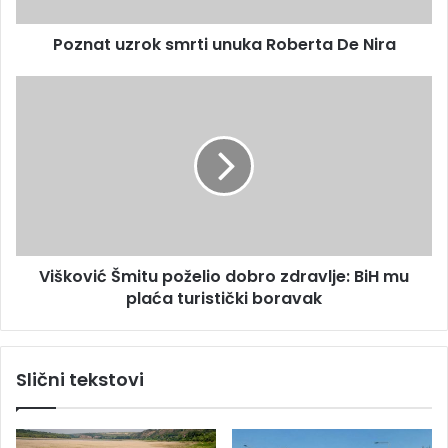
z
e
r
s
Poznat uzrok smrti unuka Roberta De Nira
o
u
k
s
V
m
i
r
š
t
k
i
o
u
v
n
i
u
ć
k
Š
Višković Šmitu poželio dobro zdravlje: BiH mu
a
m
R
plaća turistički boravak
i
o
t
b
u
e
p
Slični tekstovi
r
o
t
ž
a
e
D
l