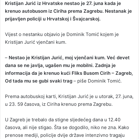
Kristijan Jurić iz Hrvatske nestao je 27. juna kada je
n
krenuo autobusom iz Ciriha prema Zagrebu. Nestanak je
d
prijavljen policiji u Hrvatskoj i Švajcarskoj.
a
n
Vijest o nestanku objavio je Dominik Tomić kojem je
e
Kristijan Jurić vjenčani kum.
m
a
i
–
Nestao je Kristijan Jurić, moj vjenčani kum. Već devet
l
dana se ne javlja, ugašen mu je mobilni. Zadnja je
informacija da je krenuo kući Fliks Busom Cirih – Zagreb,
Od tada mu se gubi svaki trag
– piše Dominik Tomić.
Prema autobuskoj karti, Kristijan Jurić je u utorak, 27. juna,
u 23. 59 časova, iz Ciriha krenuo prema Zagrebu.
U Zagreb je trebalo da stigne sljedećeg dana u 12.40
časova, ali nije stigao. Šta se dogodilo, niko ne zna. Kako
prenose mediji, policije dvije države intenzivno tragaju