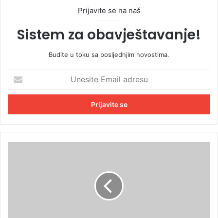
Prijavite se na naš
Sistem za obavještavanje!
Budite u toku sa posljednjim novostima.
U
n
e
s
i
t
e
E
P
m
o
a
z
i
n
l
a
a
t
d
u
r