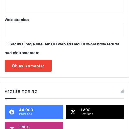
k
Web stranica
Sačuvaj moje ime, email i web stranicu u ovom browseru za
buduće komentare.
A
l
Pratite nas na
t
e
44.000
1.800
r
Pratilaca
Pratilaca
n
1.400
a