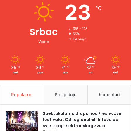
e
23
℃
:
Srbac
35º - 23º
55%
1.4 km/h
Vedro
35
39
41
37
36
℃
℃
℃
℃
℃
ned
pon
uto
sri
čet
Popularno
Posljednje
Komentari
Spektakularna druga noć Freshwave
festivala : Od regionalnih hitova do
svjetskog elektronskog zvuka