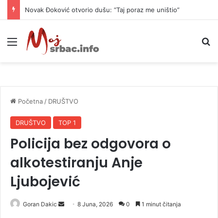
Novak Đoković otvorio dušu: “Taj poraz me uništio”
Meni
P
Početna
/
DRUŠTVO
DRUŠTVO
TOP 1
Policija bez odgovora o
alkotestiranju Anje
Ljubojević
Goran Dakic
S
8 Juna, 2026
0
1 minut čitanja
e