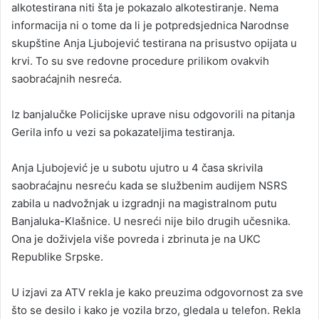
alkotestirana niti šta je pokazalo alkotestiranje. Nema
informacija ni o tome da li je potpredsjednica Narodnse
skupštine Anja Ljubojević testirana na prisustvo opijata u
krvi. To su sve redovne procedure prilikom ovakvih
saobraćajnih nesreća.
Iz banjalučke Policijske uprave nisu odgovorili na pitanja
Gerila info u vezi sa pokazateljima testiranja.
Anja Ljubojević je u subotu ujutro u 4 časa skrivila
saobraćajnu nesreću kada se službenim audijem NSRS
zabila u nadvožnjak u izgradnji na magistralnom putu
Banjaluka-Klašnice. U nesreći nije bilo drugih učesnika.
Ona je doživjela više povreda i zbrinuta je na UKC
Republike Srpske.
U izjavi za ATV rekla je kako preuzima odgovornost za sve
što se desilo i kako je vozila brzo, gledala u telefon. Rekla