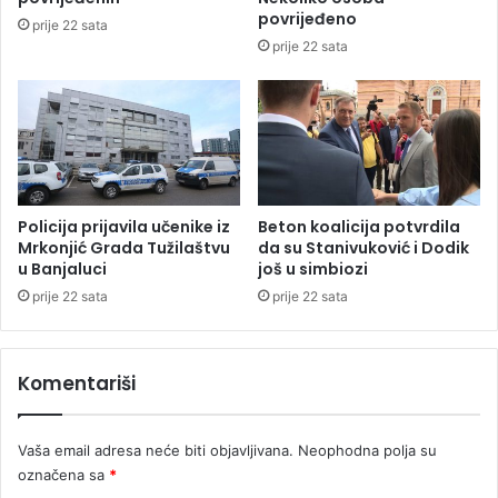
i
s
povrijeđeno
prije 22 sata
d
i
prije 22 sata
a
h
t
i
u
j
r
a
u
t
z
a
a
r
p
,
Policija prijavila učenike iz
Beton koalicija potvrdila
r
a
Mrkonjić Grada Tužilaštvu
da su Stanivuković i Dodik
e
u Banjaluci
još u simbiozi
d
d
a
prije 22 sata
prije 22 sata
s
n
j
a
e
s
Komentariši
d
n
n
j
i
e
Vaša email adresa neće biti objavljivana.
Neophodna polja su
k
g
označena sa
*
a
o