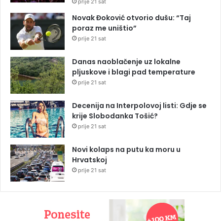
prije 21 sat
Novak Đoković otvorio dušu: “Taj
poraz me uništio”
prije 21 sat
Danas naoblačenje uz lokalne
pljuskove i blagi pad temperature
prije 21 sat
Decenija na Interpolovoj listi: Gdje se
krije Slobodanka Tošić?
prije 21 sat
Novi kolaps na putu ka moru u
Hrvatskoj
prije 21 sat