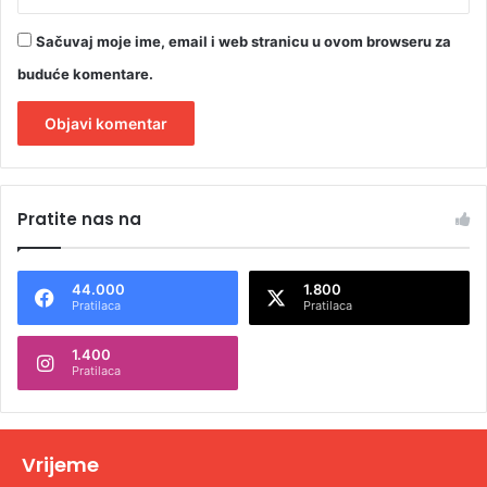
Sačuvaj moje ime, email i web stranicu u ovom browseru za
buduće komentare.
A
l
Pratite nas na
t
e
44.000
1.800
r
Pratilaca
Pratilaca
n
1.400
a
Pratilaca
t
i
v
Vrijeme