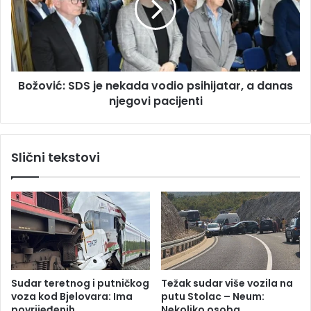
u
v
s
i
t
ć
a
:
j
S
e
Božović: SDS je nekada vodio psihijatar, a danas
D
:
njegovi pacijenti
S
R
j
a
e
z
n
Slični tekstovi
m
e
o
k
t
a
r
d
i
a
ć
v
e
o
k
d
a
i
Sudar teretnog i putničkog
Težak sudar više vozila na
n
o
voza kod Bjelovara: Ima
putu Stolac – Neum:
d
p
povrijeđenih
Nekoliko osoba