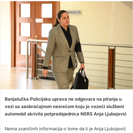
n
d
a
n
e
m
a
i
l
Banjalučka Policijska uprava ne odgovara na pitanja u
vezi sa saobraćajnom nesrećom koju je vozeći službeni
automobil skrivila potpredsjednica NSRS Anja Ljubojević
Nema zvaničnih informacija o tome da li je Anja Ljubojević