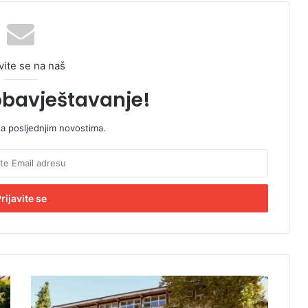
vite se na naš
obavještavanje!
sa posljednjim novostima.
O
d