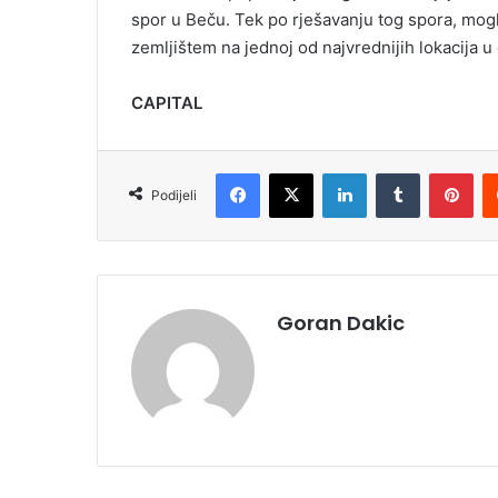
spor u Beču. Tek po rješavanju tog spora, mogl
zemljištem na jednoj od najvrednijih lokacija u
CAPITAL
Facebook
X
LinkedIn
Tumblr
Pinterest
Podijeli
Goran Dakic