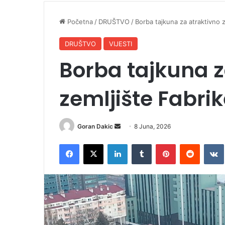
Početna
/
DRUŠTVO
/
Borba tajkuna za atraktivno 
DRUŠTVO
VIJESTI
Borba tajkuna z
zemljište Fabri
Goran Dakic
S
8 Juna, 2026
e
Facebook
X
LinkedIn
Tumblr
Pinterest
Reddit
VK
n
d
a
n
e
m
a