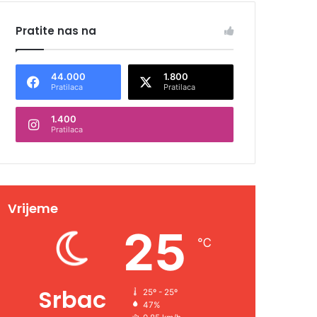
Pratite nas na
44.000
1.800
Pratilaca
Pratilaca
1.400
Pratilaca
Vrijeme
25
℃
Srbac
25º - 25º
47%