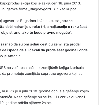
upoprodaji akcija koji je zaključen 18. juna 2013.
i bugarske firme „Blagoevgord-BT“ kao kupca.
 taj ugovor sa Bugarima kaže da su se
„strane
 doći najranije u roku tri, a najkasnije u roku šest
 za obje strane, ako to bude pravno moguće“
.
saznao da su oni jednu česticu zemljišta prodali
o da ispada da su čekali da prođe šest godina i onda
o je Antonić.
RS na volšeban način iz zemljišnih knjiga izbrisala
 da prometuju zemljište suprotno ugovoru koji su
, RGURS je u julu 2018. godine donijela rješenje kojim
ntonića. Na to rješenje su se žalili i Fabrika duvana i
9. godine odbila njihove žalbe.