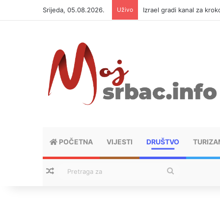
Srijeda, 05.08.2026.
Uživo
Izrael gradi kanal za kro
POČETNA
VIJESTI
DRUŠTVO
TURIZA
Nasumični tekstovi
Pretraga
za