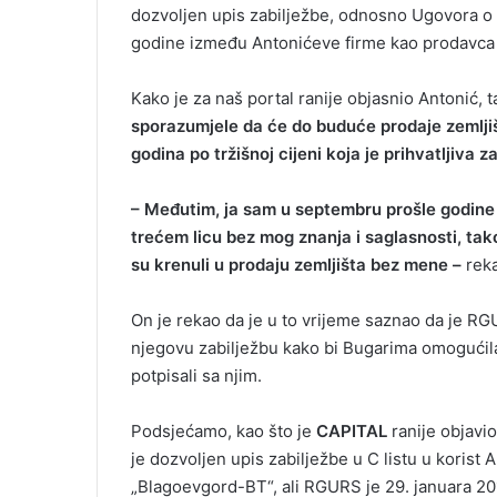
dozvoljen upis zabilježbe, odnosno Ugovora o k
godine između Antonićeve firme kao prodavca 
Kako je za naš portal ranije objasnio Antonić,
sporazumjele da će do buduće prodaje zemljišta
godina po tržišnoj cijeni koja je prihvatljiva
– Međutim, ja sam u septembru prošle godine 
trećem licu bez mog znanja i saglasnosti, tak
su krenuli u prodaju zemljišta bez mene –
reka
On je rekao da je u to vrijeme saznao da je RGU
njegovu zabilježbu kako bi Bugarima omogućila
potpisali sa njim.
Podsjećamo, kao što je
CAPITAL
ranije objavio
je dozvoljen upis zabilježbe u C listu u korist A
„Blagoevgord-BT“, ali RGURS je 29. januara 201