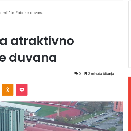
zemljište Fabrike duvana
a atraktivno
ke duvana
0
2 minuta čitanja
ontakte
Odnoklassniki
Pocket