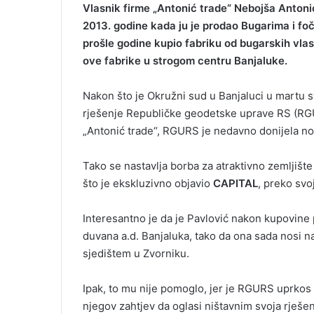
Vlasnik firme „Antonić trade“ Nebojša Antonić
2013. godine kada ju je prodao Bugarima i fo
prošle godine kupio fabriku od bugarskih vlasn
ove fabrike u strogom centru Banjaluke.
Nakon što je Okružni sud u Banjaluci u martu
rješenje Republičke geodetske uprave RS (RGUR
„Antonić trade“, RGURS je nedavno donijela nov
Tako se nastavlja borba za atraktivno zemljišt
što je ekskluzivno objavio
CAPITAL
, preko svo
Interesantno je da je Pavlović nakon kupovine 
duvana a.d. Banjaluka, tako da ona sada nosi na
sjedištem u Zvorniku.
Ipak, to mu nije pomoglo, jer je RGURS uprkos
njegov zahtjev da oglasi ništavnim svoja rješenj