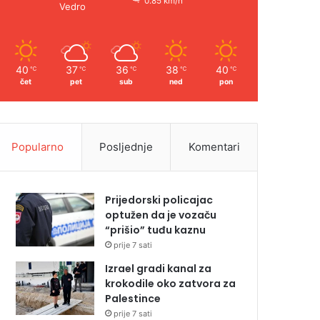
0.85 km/h
Vedro
40
37
36
38
40
℃
℃
℃
℃
℃
čet
pet
sub
ned
pon
Popularno
Posljednje
Komentari
Prijedorski policajac
optužen da je vozaču
“prišio” tuđu kaznu
prije 7 sati
Izrael gradi kanal za
krokodile oko zatvora za
Palestince
prije 7 sati