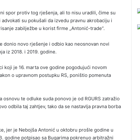
spor protiv tog rješenja, ali to nisu uradili, čime su
advokati su pokušali da izvedu pravnu akrobaciju i
sanje zabilježbe u korist firme „Antonić-trade“.
e donio novo rješenje i odbio kao neosnovan novi
ja iz 2018. i 2019. godine.
ci koji je 16. marta ove godine pogodujući novom
 Zakon o upravnom postupku RS, poništio pomenuta
na osnovu te odluke suda ponovo je od RGURS zatražio
vo odbila taj zahtjev, tako da se nastavlja pravna borba
e, jer je Nebojša Antonić u oktobru prošle godine u
3. godine potpisao sa Bugarima pokrenuo arbitražni