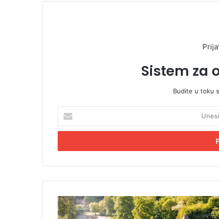
Prija
Sistem za 
Budite u toku 
U
n
e
s
i
t
e
E
m
G
a
r
i