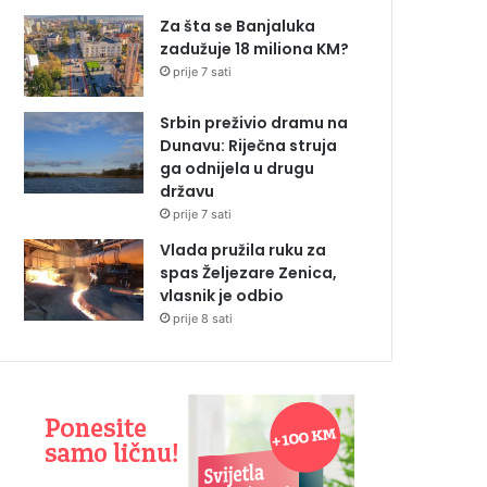
Za šta se Banjaluka
zadužuje 18 miliona KM?
prije 7 sati
Srbin preživio dramu na
Dunavu: Riječna struja
ga odnijela u drugu
državu
prije 7 sati
Vlada pružila ruku za
spas Željezare Zenica,
vlasnik je odbio
prije 8 sati