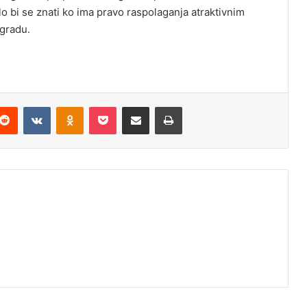
o bi se znati ko ima pravo raspolaganja atraktivnim
 gradu.
Reddit
VKontakte
Odnoklassniki
Pocket
Podijeli putem Emaila
Odštampaj