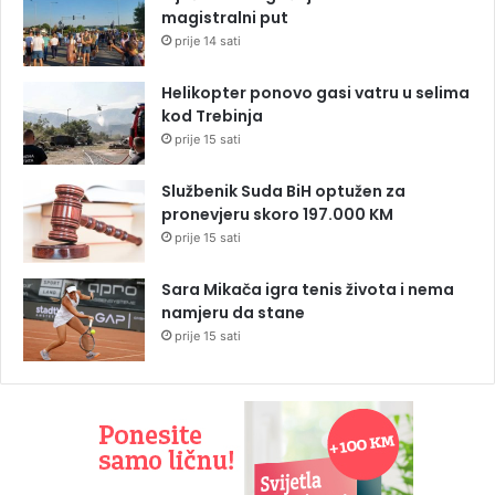
magistralni put
prije 14 sati
Helikopter ponovo gasi vatru u selima
kod Trebinja
prije 15 sati
Službenik Suda BiH optužen za
pronevjeru skoro 197.000 KM
prije 15 sati
Sara Mikača igra tenis života i nema
namjeru da stane
prije 15 sati