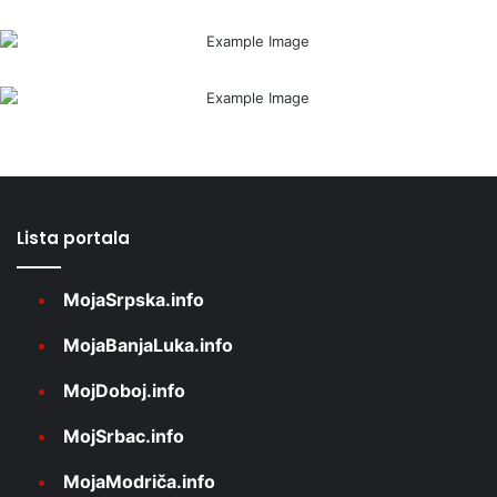
Lista portala
MojaSrpska.info
MojaBanjaLuka.info
MojDoboj.info
MojSrbac.info
MojaModriča.info