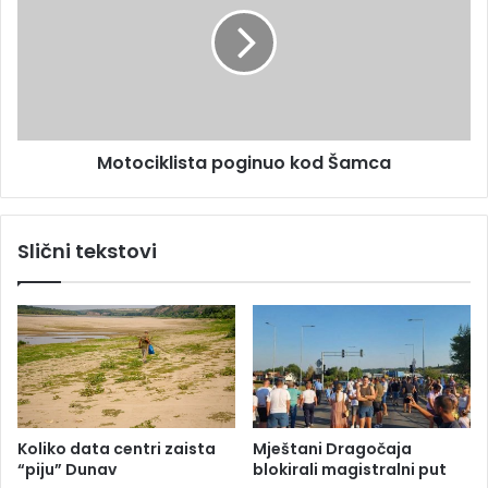
o
t
d
o
T
c
e
i
s
k
l
l
i
i
Motociklista poginuo kod Šamca
ć
s
a
t
a
p
Slični tekstovi
o
g
i
n
u
o
k
o
d
Koliko data centri zaista
Mještani Dragočaja
Š
“piju” Dunav
blokirali magistralni put
a