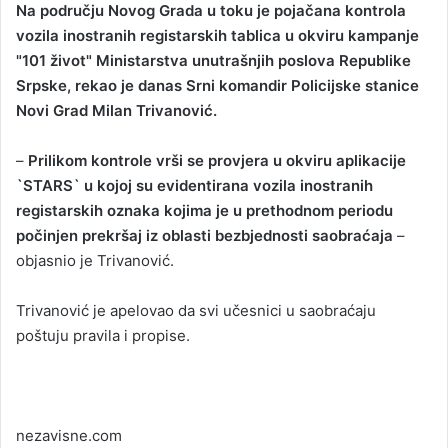
Na području Novog Grada u toku je pojačana kontrola
n
vozila inostranih registarskih tablica u okviru kampanje
d
"101 život" Ministarstva unutrašnjih poslova Republike
a
Srpske, rekao je danas Srni komandir Policijske stanice
n
Novi Grad Milan Trivanović.
e
m
a
–
Prilikom kontrole vrši se provjera u okviru aplikacije
i
`STARS` u kojoj su evidentirana vozila inostranih
l
registarskih oznaka kojima je u prethodnom periodu
počinjen prekršaj iz oblasti bezbjednosti saobraćaja
–
objasnio je Trivanović.
Trivanović je apelovao da svi učesnici u saobraćaju
poštuju pravila i propise.
nezavisne.com