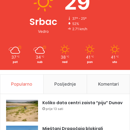
29
Srbac
37º - 25º
52%
2.71 km/h
Vedro
37
34
38
41
41
℃
℃
℃
℃
℃
pet
sub
ned
pon
uto
Popularno
Posljednje
Komentari
Koliko data centri zaista “piju” Dunav
prije 13 sati
Mještani Dragočaja blokirali