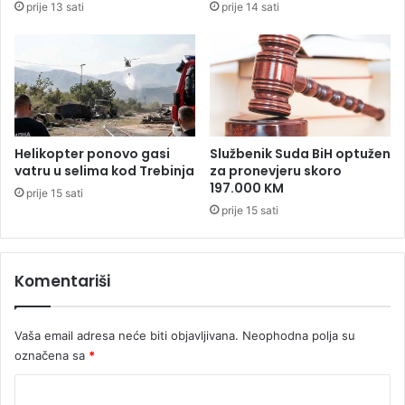
prije 13 sati
prije 14 sati
m
c
a
Helikopter ponovo gasi
Službenik Suda BiH optužen
vatru u selima kod Trebinja
za pronevjeru skoro
197.000 KM
prije 15 sati
prije 15 sati
Komentariši
Vaša email adresa neće biti objavljivana.
Neophodna polja su
označena sa
*
K