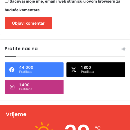
Sačuvaj moje ime, email i web stranicu u ovom browseru za
buduće komentare.
A
l
Pratite nas na
t
e
44.000
1.800
r
Pratilaca
Pratilaca
n
1.400
a
Pratilaca
t
i
v
Vrijeme
e
℃
: