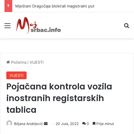
Mještani Dragočaja blokirali magistralni put
Meni
P
Početna
/
VIJESTI
VIJESTI
Pojačana kontrola vozila
inostranih registarskih
tablica
Biljana Andrijević
S
20 Jula, 2022
0
Prije minut
e