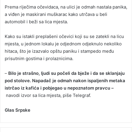
Prema riječima očevidaca, na ulici je odmah nastala panika,
a viđen je maskirani muškarac kako utrčava u beli
automobil i beži sa lica mjesta.
Kako su istakli preplašeni očevici koji su se zatekli na licu
mjesta, u jednom lokalu je od‌jednom od‌jeknulo nekoliko
hitaca, što je izazvalo opštu paniku i stampedo među
prisutnim gostima i prolaznicima.
–
Bilo je strašno, ljudi su počeli da bježe i da se sklanjaju
pod stolove. Napadač je odmah nakon ispaljenih metaka
istrčao iz kafića i pobjegao u nepoznatom pravcu –
navodi izvor sa lica mjesta, piše Telegraf.
Glas Srpske