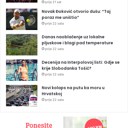
prije 21 sat
Novak Đoković otvorio dušu: “Taj
poraz me uništio”
prije 22 sata
Danas naoblačenje uz lokalne
pljuskove i blagi pad temperature
prije 22 sata
Decenija na Interpolovoj listi: Gdje se
krije Slobodanka Tošić?
prije 22 sata
Novi kolaps na putu ka moru u
Hrvatskoj
prije 22 sata