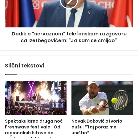
v
k
a
o
d
"
r
n
ž
e
a
Dodik o "nervoznom" telefonskom razgovoru
r
v
sa Izetbegovićem: "Ja sam se smijao"
v
n
o
a
z
o
n
Slični tekstovi
d
o
l
m
i
"
k
t
o
e
v
l
a
e
n
f
j
o
Spektakularna druga noć
Novak Đoković otvorio
a
n
Freshwave festivala : Od
dušu: “Taj poraz me
B
s
regionalnih hitova do
uništio”
r
k