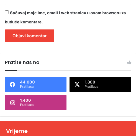
Sačuvaj moje ime, email i web stranicu u ovom browseru za
buduće komentare.
A
l
Pratite nas na
t
e
44.000
1.800
r
Pratilaca
Pratilaca
n
1.400
a
Pratilaca
t
i
v
Vrijeme