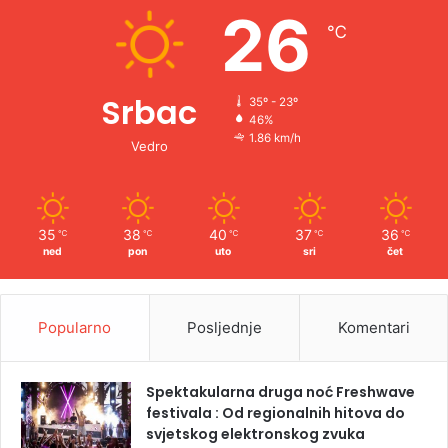
e
26
℃
:
Srbac
35º - 23º
46%
1.86 km/h
Vedro
35
38
40
37
36
℃
℃
℃
℃
℃
ned
pon
uto
sri
čet
Popularno
Posljednje
Komentari
Spektakularna druga noć Freshwave
festivala : Od regionalnih hitova do
svjetskog elektronskog zvuka