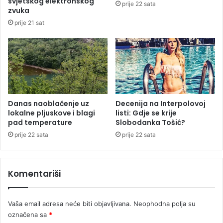
svjetskog elektronskog
prije 22 sata
a
o
zvuka
n
m
prije 21 sat
i
r
m
a
i
z
r
g
u
o
G
v
l
o
a
r
Danas naoblačenje uz
Decenija na Interpolovoj
v
lokalne pljuskove i blagi
listi: Gdje se krije
u
pad temperature
Slobodanka Tošić?
a
s
š
a
prije 22 sata
prije 22 sata
u
I
z
e
Komentariši
t
b
e
Vaša email adresa neće biti objavljivana.
Neophodna polja su
g
označena sa
*
o