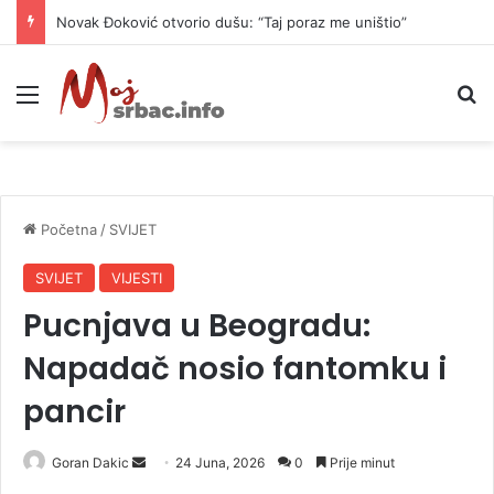
Danas naoblačenje uz lokalne pljuskove i blagi pad temperature
Meni
P
Početna
/
SVIJET
SVIJET
VIJESTI
Pucnjava u Beogradu:
Napadač nosio fantomku i
pancir
Goran Dakic
S
24 Juna, 2026
0
Prije minut
e