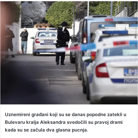
n
d
a
n
e
m
a
i
l
Uznemireni građani koji su se danas popodne zatekli u
Bulevaru kralja Aleksandra svedočili su pravoj drami
kada su se začula dva glasna pucnja.