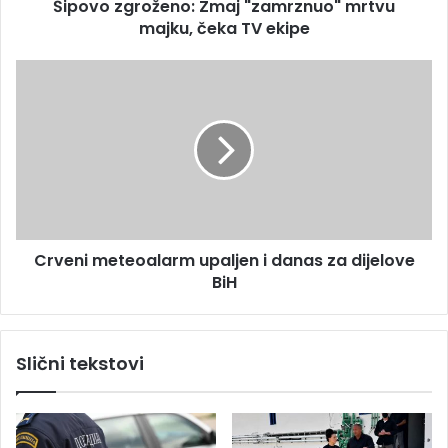
s
Šipovo zgroženo: Zmaj "zamrznuo" mrtvu
o
u
majku, čeka TV ekipe
ž
e
n
C
o
r
:
v
Z
e
m
n
a
i
j
m
"
e
z
t
a
Crveni meteoalarm upaljen i danas za dijelove
e
m
BiH
o
r
a
z
l
n
a
Slični tekstovi
u
r
o
m
"
u
m
p
r