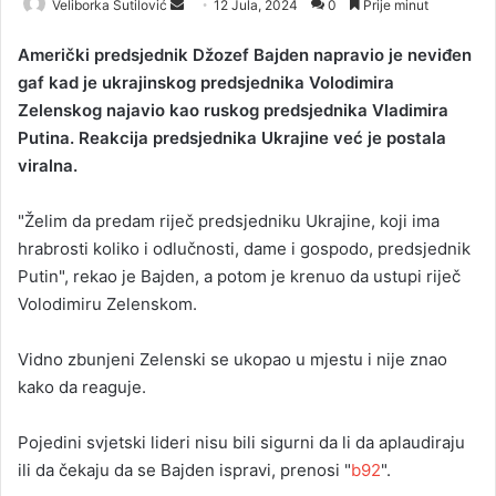
Veliborka Šutilović
S
12 Jula, 2024
0
Prije minut
e
Američki predsjednik Džozef Bajden napravio je neviđen
n
gaf kad je ukrajinskog predsjednika Volodimira
d
Zelenskog najavio kao ruskog predsjednika Vladimira
a
Putina. Reakcija predsjednika Ukrajine već je postala
n
viralna.
e
m
a
"Želim da predam riječ predsjedniku Ukrajine, koji ima
i
hrabrosti koliko i odlučnosti, dame i gospodo, predsjednik
l
Putin", rekao je Bajden, a potom je krenuo da ustupi riječ
Volodimiru Zelenskom.
Vidno zbunjeni Zelenski se ukopao u mjestu i nije znao
kako da reaguje.
Pojedini svjetski lideri nisu bili sigurni da li da aplaudiraju
ili da čekaju da se Bajden ispravi, prenosi "
b92
".