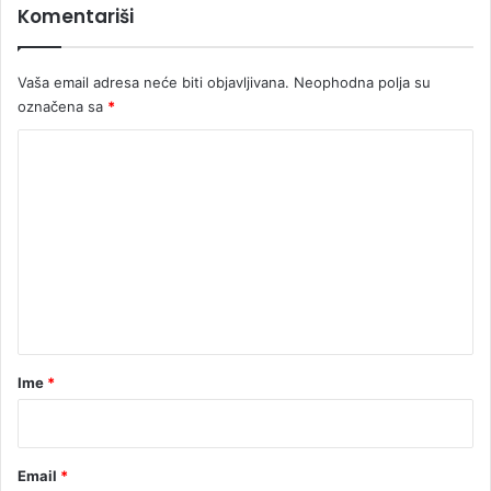
Komentariši
i
H
Vaša email adresa neće biti objavljivana.
Neophodna polja su
označena sa
*
K
o
m
e
n
t
a
r
Ime
*
*
Email
*