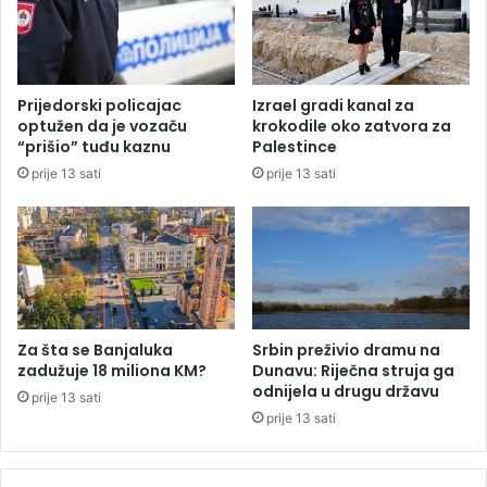
a
t
l
v
j
u
e
m
n
Prijedorski policajac
Izrael gradi kanal za
a
i
optužen da je vozaču
krokodile oko zatvora za
j
d
“prišio” tuđu kaznu
Palestince
k
a
prije 13 sati
prije 13 sati
u
n
,
a
č
s
e
z
k
a
a
d
T
i
V
j
Za šta se Banjaluka
Srbin preživio dramu na
e
e
zadužuje 18 miliona KM?
Dunavu: Riječna struja ga
k
l
odnijela u drugu državu
prije 13 sati
i
o
prije 13 sati
p
v
e
e
B