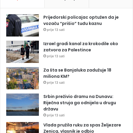
Prijedorski policajac optužen da je
vozaču “prišio” tuđu kaznu
prije 13 sati
Izrael gradi kanal za krokodile oko
zatvora za Palestince
prije 13 sati
Za šta se Banjaluka zadužuje 18
miliona KM?
prije 13 sati
Srbin preživio dramu na Dunavu:
Riječna struja ga odnijela u drugu
državu
prije 13 sati
Vlada pružila ruku za spas Željezare
Zenica, vlasnik je odbio