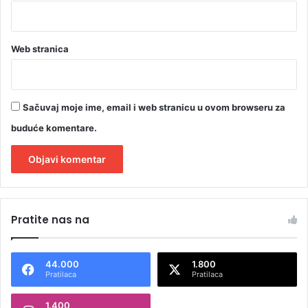
Web stranica
Sačuvaj moje ime, email i web stranicu u ovom browseru za
buduće komentare.
A
l
Pratite nas na
t
e
44.000
1.800
r
Pratilaca
Pratilaca
n
1.400
a