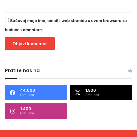
Sačuvaj moje ime, email i web stranicu u ovom browseru za
buduće komentare.
A
l
Pratite nas na
t
e
44.000
1.800
r
Pratilaca
Pratilaca
n
1.400
a
Pratilaca
t
i