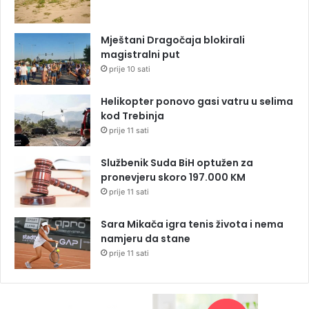
Mještani Dragočaja blokirali
magistralni put
prije 10 sati
Helikopter ponovo gasi vatru u selima
kod Trebinja
prije 11 sati
Službenik Suda BiH optužen za
pronevjeru skoro 197.000 KM
prije 11 sati
Sara Mikača igra tenis života i nema
namjeru da stane
prije 11 sati