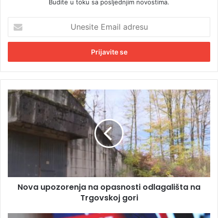
Budite u toku sa posljednjim novostima.
U
n
e
s
i
t
e
E
N
m
o
a
v
i
a
l
u
a
p
d
o
r
z
e
o
s
Nova upozorenja na opasnosti odlagališta na
r
u
Trgovskoj gori
e
n
j