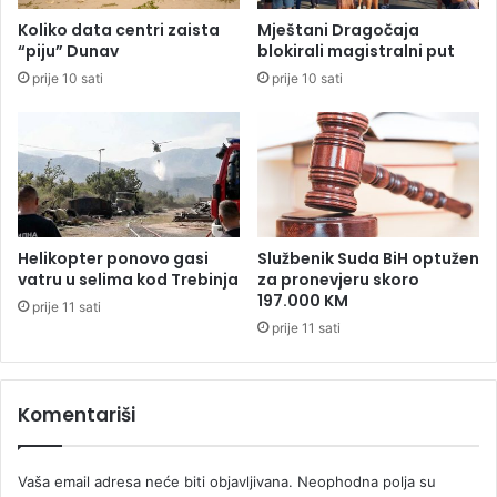
t
0
Koliko data centri zaista
Mještani Dragočaja
a
0
“piju” Dunav
blokirali magistralni put
n
K
prije 10 sati
prije 10 sati
a
M
T
z
r
b
g
o
o
g
v
p
s
r
k
e
Helikopter ponovo gasi
Službenik Suda BiH optužen
o
u
vatru u selima kod Trebinja
za pronevjeru skoro
j
r
197.000 KM
prije 11 sati
g
a
prije 11 sati
o
n
r
j
i
e
Komentariši
n
e
k
Vaša email adresa neće biti objavljivana.
Neophodna polja su
a