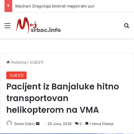
Mještani Dragočaja blokirali magistralni put
Meni
P
Početna
/
VIJESTI
VIJESTI
Pacijent iz Banjaluke hitno
transportovan
helikopterom na VMA
Goran Dakic
S
25 Juna, 2026
0
1 minut čitanja
e