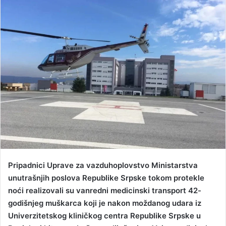
n
d
a
n
e
m
a
i
l
Pripadnici Uprave za vazduhoplovstvo Ministarstva
unutrašnjih poslova Republike Srpske tokom protekle
noći realizovali su vanredni medicinski transport 42-
godišnjeg muškarca koji je nakon moždanog udara iz
Univerzitetskog kliničkog centra Republike Srpske u