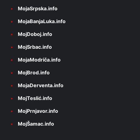
MojaSrpska.info
MojaBanjaLuka.info
MojDoboj.info
MojSrbac.info
MojaModriča.info
MojBrod.info
MojaDerventa.info
MojTeslić.info
MojPrnjavor.info
MojŠamac.info