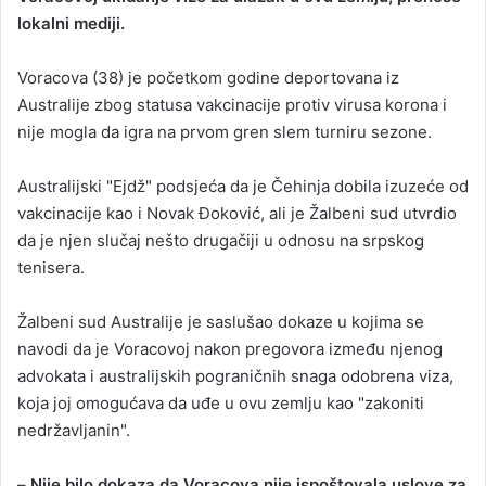
lokalni mediji.
a
n
Voracova (38) je početkom godine deportovana iz
e
Australije zbog statusa vakcinacije protiv virusa korona i
m
a
nije mogla da igra na prvom gren slem turniru sezone.
i
l
Australijski "Ejdž" podsjeća da je Čehinja dobila izuzeće od
vakcinacije kao i Novak Ðoković, ali je Žalbeni sud utvrdio
da je njen slučaj nešto drugačiji u odnosu na srpskog
tenisera.
Žalbeni sud Australije je saslušao dokaze u kojima se
navodi da je Voracovoj nakon pregovora između njenog
advokata i australijskih pograničnih snaga odobrena viza,
koja joj omogućava da uđe u ovu zemlju kao "zakoniti
nedržavljanin".
–
Nije bilo dokaza da Voracova nije ispoštovala uslove za