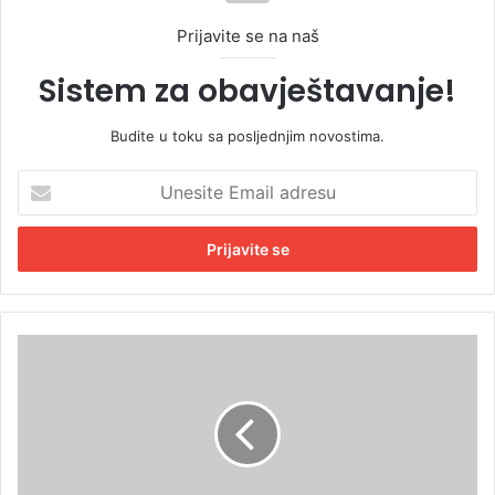
Prijavite se na naš
Sistem za obavještavanje!
Budite u toku sa posljednjim novostima.
U
n
e
s
i
t
e
E
T
m
e
a
t
i
o
l
v
a
a
d
ž