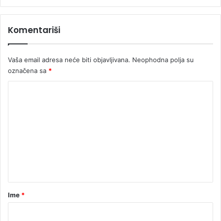
u
Komentariši
Vaša email adresa neće biti objavljivana.
Neophodna polja su
označena sa
*
K
o
m
e
n
t
a
r
Ime
*
*