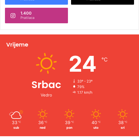
n
1.400
a
Pratilaca
t
i
v
Vrijeme
e
24
℃
:
Srbac
33º - 23º
79%
1.17 km/h
Vedro
33
36
39
40
38
℃
℃
℃
℃
℃
sub
ned
pon
uto
sri