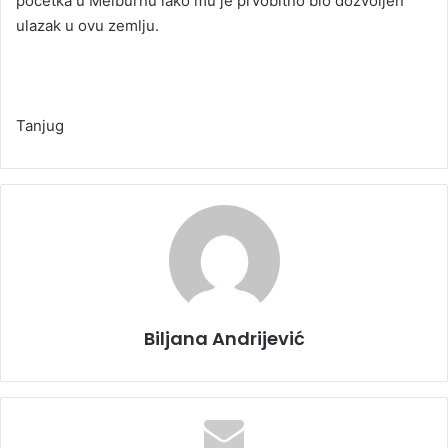
početka u Melburnu iako mu je prvobitno bio dozvoljen
ulazak u ovu zemlju.
Tanjug
Biljana Andrijević