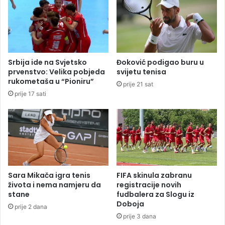
e
a
n
š
i
t
s
a
u
t
t
r
Srbija ide na Svjetsko
Đoković podigao buru u
a
e
prvenstvo: Velika pobjeda
svijetu tenisa
b
b
rukometaša u “Pioniru”
prije 21 sat
u
a
prije 17 sati
d
a
o
b
r
a
t
e
Sara Mikača igra tenis
FIFA skinula zabranu
p
života i nema namjeru da
registracije novih
a
stane
fudbalera za Slogu iz
Doboja
ž
prije 2 dana
n
prije 3 dana
j