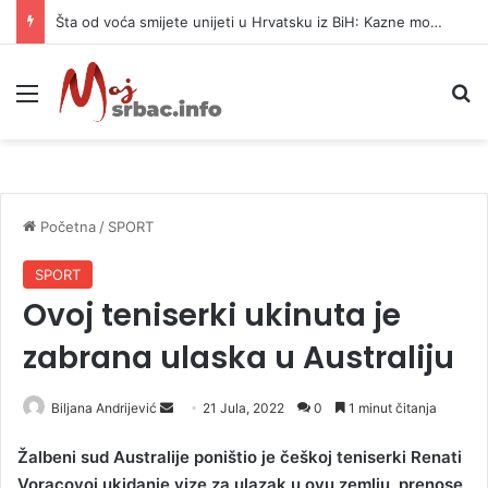
Šta od voća smijete unijeti u Hrvatsku iz BiH: Kazne mogu dostići 13.260 evra
Meni
P
Početna
/
SPORT
SPORT
Ovoj teniserki ukinuta je
zabrana ulaska u Australiju
Biljana Andrijević
S
21 Jula, 2022
0
1 minut čitanja
e
Žalbeni sud Australije poništio je češkoj teniserki Renati
n
Voracovoj ukidanje vize za ulazak u ovu zemlju, prenose
d