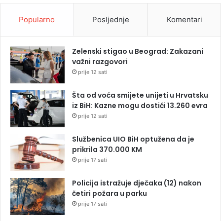
Popularno
Posljednje
Komentari
Zelenski stigao u Beograd: Zakazani
važni razgovori
prije 12 sati
Šta od voća smijete unijeti u Hrvatsku
iz BiH: Kazne mogu dostići 13.260 evra
prije 12 sati
Službenica UIO BiH optužena da je
prikrila 370.000 KM
prije 17 sati
Policija istražuje dječaka (12) nakon
četiri požara u parku
prije 17 sati