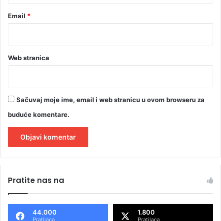
Email
*
Web stranica
Sačuvaj moje ime, email i web stranicu u ovom browseru za
buduće komentare.
A
l
Pratite nas na
t
e
44.000
1.800
r
Pratilaca
Pratilaca