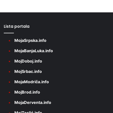
Lista portala
MojaSrpska.info
MojaBanjaLuka.info
MojDoboj.info
MojSrbac.info
MojaModriča.info
MojBrod.info
MojaDerventa.info
MojTeslić.info