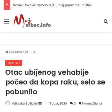
Novak Đoković otvorio dušu: “Taj poraz me uništio”
Meni
P
Početna
/
VIJESTI
VIJESTI
Otac ubijenog vehabije
počeo da kopa raku, selo se
pobunilo
Veliborka Šutilović
S
11 Jula, 2024
0
1 minut čitanja
e