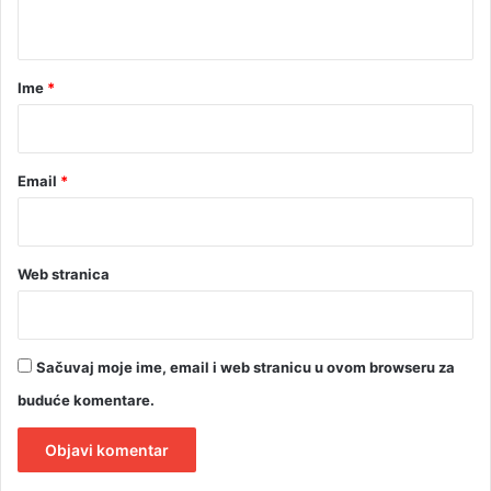
t
a
r
Ime
*
*
Email
*
Web stranica
Sačuvaj moje ime, email i web stranicu u ovom browseru za
buduće komentare.
A