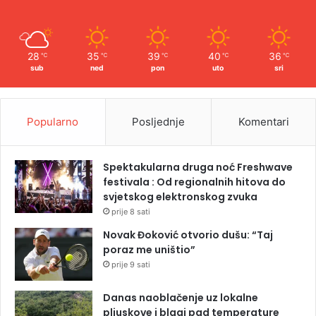
28
35
39
40
36
℃
℃
℃
℃
℃
sub
ned
pon
uto
sri
Popularno
Posljednje
Komentari
Spektakularna druga noć Freshwave
festivala : Od regionalnih hitova do
svjetskog elektronskog zvuka
prije 8 sati
Novak Đoković otvorio dušu: “Taj
poraz me uništio”
prije 9 sati
Danas naoblačenje uz lokalne
pljuskove i blagi pad temperature