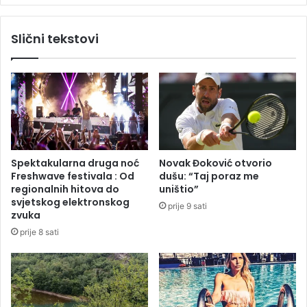
s
j
t
u
Slični tekstovi
v
v
a
a
:
t
O
r
s
u
u
n
m
a
n
k
j
o
Spektakularna druga noć
Novak Đoković otvorio
i
n
Freshwave festivala : Od
dušu: “Taj poraz me
č
p
regionalnih hitova do
uništio”
e
o
svjetskog elektronskog
prije 9 sati
n
r
zvuka
i
a
prije 8 sati
p
z
r
a
o
u
m
B
i
a