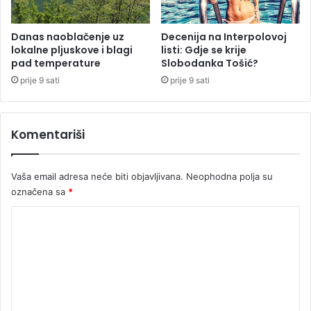
j
n
e
j
n
Danas naoblačenje uz
Decenija na Interpolovoj
a
lokalne pljuskove i blagi
listi: Gdje se krije
i
l
pad temperature
Slobodanka Tošić?
o
u
p
c
prije 9 sati
prije 9 sati
r
i
i
č
Komentariši
u
Vaša email adresa neće biti objavljivana.
Neophodna polja su
označena sa
*
K
o
m
e
n