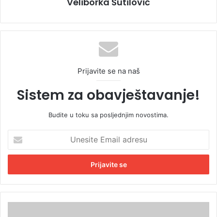
Veliborka Šutilović
Prijavite se na naš
Sistem za obavještavanje!
Budite u toku sa posljednjim novostima.
U
n
e
s
i
t
e
E
O
m