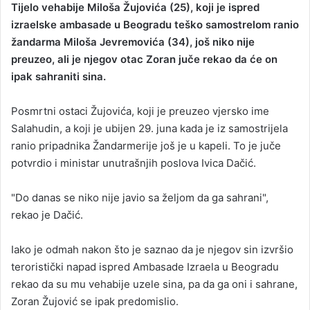
Tijelo vehabije Miloša Žujovića (25), koji je ispred
n
izraelske ambasade u Beogradu teško samostrelom ranio
d
žandarma Miloša Jevremovića (34), još niko nije
a
preuzeo, ali je njegov otac Zoran juče rekao da će on
n
ipak sahraniti sina.
e
m
a
Posmrtni ostaci Žujovića, koji je preuzeo vjersko ime
i
Salahudin, a koji je ubijen 29. juna kada je iz samostrijela
l
ranio pripadnika Žandarmerije još je u kapeli. To je juče
potvrdio i ministar unutrašnjih poslova Ivica Dačić.
"Do danas se niko nije javio sa željom da ga sahrani",
rekao je Dačić.
Iako je odmah nakon što je saznao da je njegov sin izvršio
teroristički napad ispred Ambasade Izraela u Beogradu
rekao da su mu vehabije uzele sina, pa da ga oni i sahrane,
Zoran Žujović se ipak predomislio.