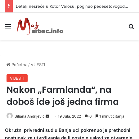
Detalji nesreće u Kotor Varošu, poginuo pedesetdvogodišnjak
Meni
P
Početna
/
VIJESTI
VIJESTI
Nakon „Farmlanda“, na
doboš ide još jedna firma
Biljana Andrijević
S
19 Jula, 2022
0
1 minut čitanja
e
Okružni privredni sud u Banjaluci pokrenuo je prethodni
n
postupak za utvrđivanje da li postoje uslovi za otvaranje
d