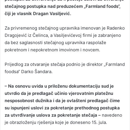
stečajnog postupka nad preduzećem „Farmland foods“,
a
čiji je vlasnik Dragan Vasiljević.
n
e
Za privremenog stečajnog upravnika imenovan je Radenko
m
a
Dragojević iz Čelinca, a Vasiljevićevoj firmi je zabranjeno
i
da bez saglasnosti stečajnog upravnika raspolaže
l
pokretnom i nepokretnom imovinom i novcem.
Prijedlog za otvaranje stečaja podnio je direktor „Farmland
foodsa“ Darko Šandara.
– Na osnovu uvida u priloženu dokumentaciju sud je
utvrdio da je predlagač učinio vjerovatnim platežnu
nesposobnost dužnika i da je ovlašteni predlagač čime
su ispunjeni uslovi za pokretanje prethodnog postupka
za utvrđivanje uslova za pokretanje stečaja –
navedeno
je obrazloženju rješenja koje je doneseno 15. jula.