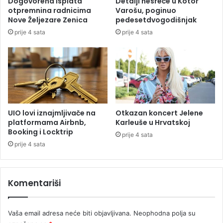
Dogovorena isplata
Detalji nesreće u Kotor
d
otpremnina radnicima
Varošu, poginuo
a
Nove Željezare Zenica
pedesetdvogodišnjak
k
prije 4 sata
prije 4 sata
u
p
u
j
u
p
r
i
UIO lovi iznajmljivače na
Otkazan koncert Jelene
k
platformama Airbnb,
Karleuše u Hrvatskoj
Booking i Locktrip
o
prije 4 sata
l
prije 4 sata
i
c
u
Komentariši
Vaša email adresa neće biti objavljivana.
Neophodna polja su