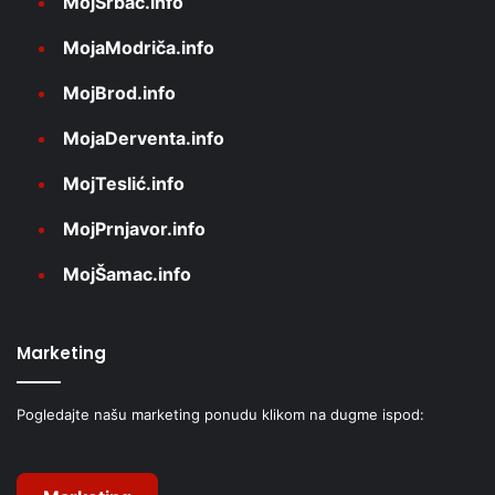
MojSrbac.info
MojaModriča.info
MojBrod.info
MojaDerventa.info
MojTeslić.info
MojPrnjavor.info
MojŠamac.info
Marketing
Pogledajte našu marketing ponudu klikom na dugme ispod: