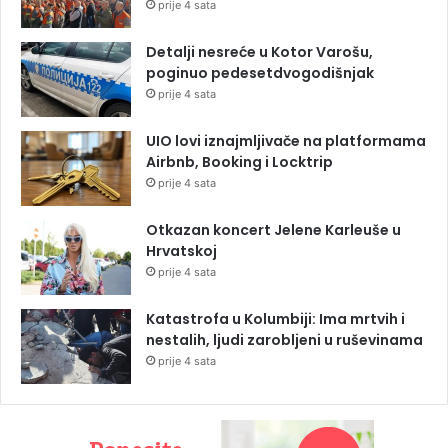
prije 4 sata
Detalji nesreće u Kotor Varošu,
poginuo pedesetdvogodišnjak
prije 4 sata
UIO lovi iznajmljivače na platformama
Airbnb, Booking i Locktrip
prije 4 sata
Otkazan koncert Jelene Karleuše u
Hrvatskoj
prije 4 sata
Katastrofa u Kolumbiji: Ima mrtvih i
nestalih, ljudi zarobljeni u ruševinama
prije 4 sata