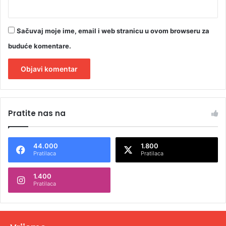
Sačuvaj moje ime, email i web stranicu u ovom browseru za
buduće komentare.
A
l
Pratite nas na
t
e
44.000
1.800
r
Pratilaca
Pratilaca
n
1.400
a
Pratilaca
t
i
v