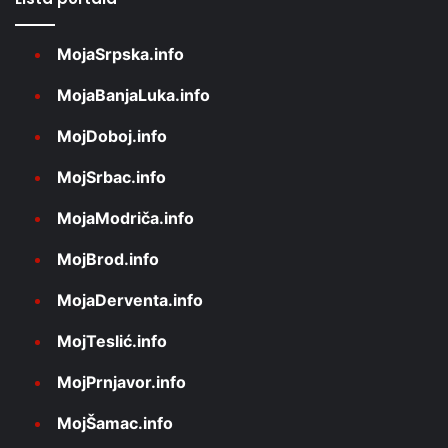
MojaSrpska.info
MojaBanjaLuka.info
MojDoboj.info
MojSrbac.info
MojaModriča.info
MojBrod.info
MojaDerventa.info
MojTeslić.info
MojPrnjavor.info
MojŠamac.info