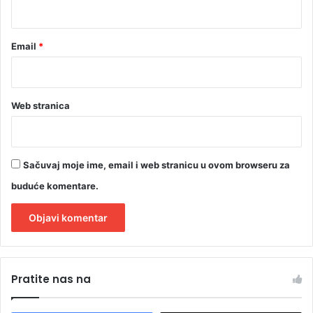
*
Email
*
Web stranica
Sačuvaj moje ime, email i web stranicu u ovom browseru za
buduće komentare.
A
l
Pratite nas na
t
e