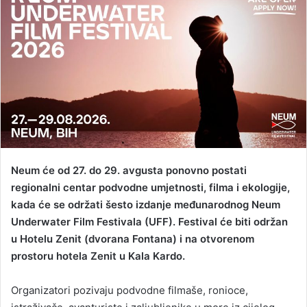
d
a
n
e
m
a
i
l
Neum će od 27. do 29. avgusta ponovno postati
regionalni centar podvodne umjetnosti, filma i ekologije,
kada će se održati šesto izdanje međunarodnog Neum
Underwater Film Festivala (UFF). Festival će biti održan
u Hotelu Zenit (dvorana Fontana) i na otvorenom
prostoru hotela Zenit u Kala Kardo.
Organizatori pozivaju podvodne filmaše, ronioce,