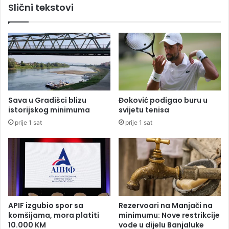
Slični tekstovi
L
j
e
e
v
č
s
i
k
j
o
e
g
g
p
o
Sava u Gradišci blizu
Đoković podigao buru u
z
istorijskog minimuma
svijetu tenisa
o
prije 1 sat
prije 1 sat
r
i
š
t
a
o
s
a
APIF izgubio spor sa
Rezervoari na Manjači na
m
komšijama, mora platiti
minimumu: Nove restrikcije
g
10.000 KM
vode u dijelu Banjaluke