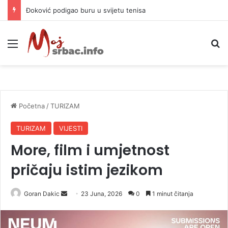
APIF izgubio spor sa komšijama, mora platiti 10.000 KM
Meni
P
Početna
/
TURIZAM
TURIZAM
VIJESTI
More, film i umjetnost
pričaju istim jezikom
Goran Dakic
S
23 Juna, 2026
0
1 minut čitanja
e
n