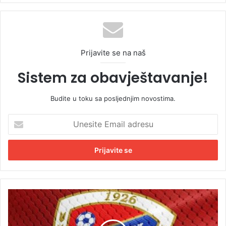
Prijavite se na naš
Sistem za obavještavanje!
Budite u toku sa posljednjim novostima.
U
n
e
s
i
t
e
E
P
m
o
a
z
i