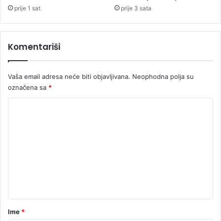
o
prije 1 sat
prije 3 sata
d
i
n
Komentariši
a
b
e
Vaša email adresa neće biti objavljivana.
Neophodna polja su
z
r
označena sa
*
e
K
ž
i
o
j
m
e
e
n
t
a
r
Ime
*