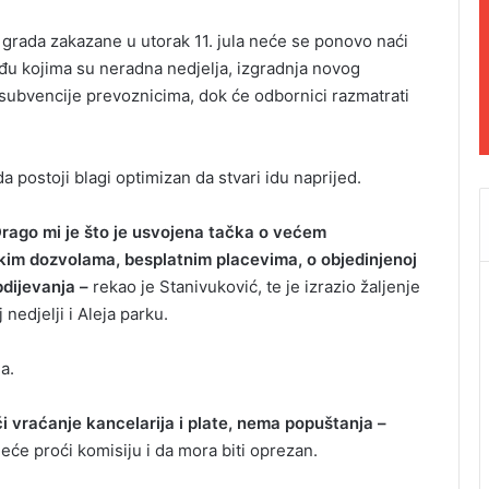
rada zakazane u utorak 11. jula neće se ponovo naći
u kojima su neradna nedjelja, izgradnja novog
 subvencije prevoznicima, dok će odbornici razmatrati
 postoji blagi optimizan da stvari idu naprijed.
rago mi je što je usvojena tačka o većem
kim dozvolama, besplatnim placevima, o objedinjenoj
dijevanja –
rekao je Stanivuković, te je izrazio žaljenje
nedjelji i Aleja parku.
a.
 vraćanje kancelarija i plate, nema popuštanja –
eće proći komisiju i da mora biti oprezan.