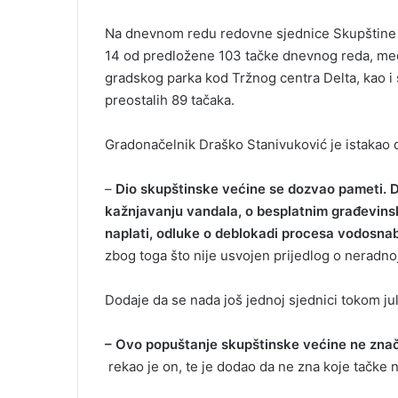
m
Na dnevnom redu redovne sjednice Skupštine g
a
14 od predložene 103 tačke dnevnog reda, međ
i
gradskog parka kod Tržnog centra Delta, kao i
l
preostalih 89 tačaka.
Gradonačelnik Draško Stanivuković je istakao da
–
Dio skupštinske većine se dozvao pameti. D
kažnjavanju vandala, o besplatnim građevins
naplati, odluke o deblokadi procesa vodosnab
zbog toga što nije usvojen prijedlog o neradnoj 
Dodaje da se nada još jednoj sjednici tokom jul
– Ovo popuštanje skupštinske većine ne znači
rekao je on, te je dodao da ne zna koje tačke n