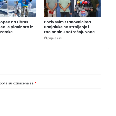
e
t
i
o
popeo na Elbrus
Poziv svim stanovnicima
,
edije planinara iz
Banjaluke na strpljenje i
1
o zamke
racionalnu potrošnju vode
4
prije 8 sati
g
o
d
i
n
a
m
i
d
olja su označena sa
*
u
g
u
j
e
v