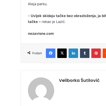
Aleja parku.
–
Uvijek skidaju tačke bez obrazloženja, ja b
tačke –
rekao je Lazić.
nezavisne.com
Facebook
X
LinkedIn
Tumblr
Pinterest
Podijeli
Veliborka Šutilović