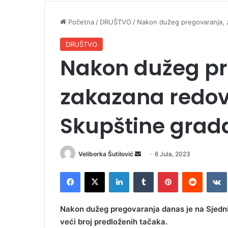
Početna
/
DRUŠTVO
/
Nakon dužeg pregovaranja, 
DRUŠTVO
Nakon dužeg pr
zakazana redov
Skupštine grad
Veliborka Šutilović
S
6 Jula, 2023
e
Facebook
X
LinkedIn
Tumblr
Pinterest
Reddit
VK
n
d
a
Nakon dužeg pregovaranja danas je na Sjedni
n
veći broj predloženih tačaka.
e