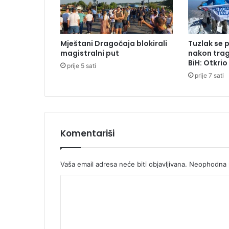
r
o
t
i
Mještani Dragočaja blokirali
Tuzlak se 
v
magistralni put
nakon trag
o
BiH: Otkri
prije 5 sati
s
prije 7 sati
n
i
v
a
č
a
Komentariši
A
m
e
Vaša email adresa neće biti objavljivana.
Neophodna p
r
K
i
č
o
k
m
o
g
e