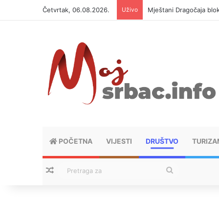
Četvrtak, 06.08.2026.
Uživo
Mještani Dragočaja bloki
POČETNA
VIJESTI
DRUŠTVO
TURIZA
Nasumični tekstovi
Pretraga
za