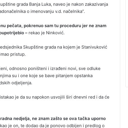
kupštine grada Banja Luka, naveo je nakon zakazivanja
adonačelnika o imenovanju v.d. načelnika”.
nu pečata, pokrenuo sam tu proceduru jer ne znam
loupotrijebio –
rekao je Ninković.
predsjednika Skupštine grada na kojem je Stanivuković
imao pristup.
i, odnosno poništeni i izrađeni novi, sve odluke
njima su i one koje se bave pitanjem opstanka
dskih odjeljenja.
stakao je da su napokon usvojili širi dnevni red i da će
neradna nedjelja, ne znam zašto se ova tačka uporno
kao je on, te dodao da je ponovo odbijen i predlog o