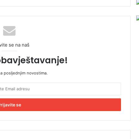
vite se na naš
obavještavanje!
sa posljednjim novostima.