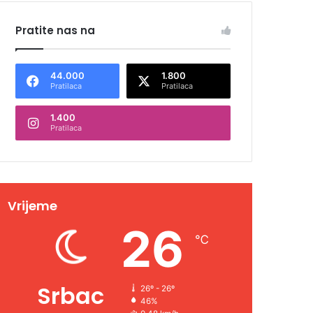
Pratite nas na
44.000
1.800
Pratilaca
Pratilaca
1.400
Pratilaca
Vrijeme
26
℃
Srbac
26º - 26º
46%