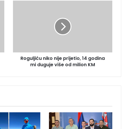
R
o
g
u
l
j
i
ć
u
Roguljiću niko nije prijetio, 14 godina
n
mi duguje više od milion KM
i
k
o
n
i
j
e
p
r
i
j