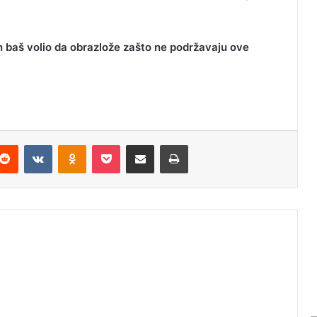
ih baš volio da obrazlože zašto ne podržavaju ove
Reddit
VKontakte
Odnoklassniki
Pocket
Podijeli putem Emaila
Odštampaj