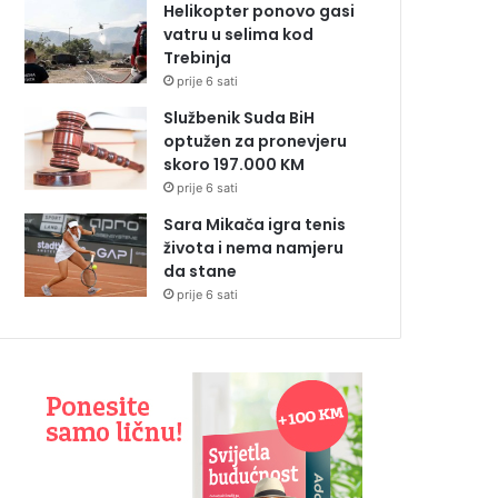
Helikopter ponovo gasi
vatru u selima kod
Trebinja
prije 6 sati
Službenik Suda BiH
optužen za pronevjeru
skoro 197.000 KM
prije 6 sati
Sara Mikača igra tenis
života i nema namjeru
da stane
prije 6 sati