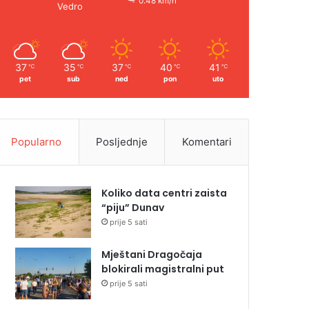
0.48 km/h
Vedro
37
35
37
40
41
℃
℃
℃
℃
℃
pet
sub
ned
pon
uto
Popularno
Posljednje
Komentari
Koliko data centri zaista
“piju” Dunav
prije 5 sati
Mještani Dragočaja
blokirali magistralni put
prije 5 sati