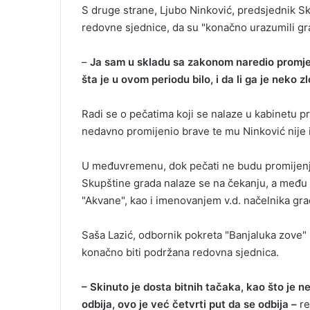
S druge strane, Ljubo Ninković, predsjednik S
redovne sjednice, da su "konačno urazumili gr
–
Ja sam u skladu sa zakonom naredio promje
šta je u ovom periodu bilo, i da li ga je neko z
Radi se o pečatima koji se nalaze u kabinetu 
nedavno promijenio brave te mu Ninković nije 
U međuvremenu, dok pečati ne budu promijenjen
Skupštine grada nalaze se na čekanju, a među 
"Akvane", kao i imenovanjem v.d. načelnika gra
Saša Lazić, odbornik pokreta "Banjaluka zove" i
konačno biti podržana redovna sjednica.
– Skinuto je dosta bitnih tačaka, kao što je 
odbija, ovo je već četvrti put da se odbija –
re