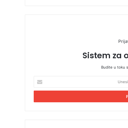
Prija
Sistem za 
Budite u toku 
U
n
e
s
i
t
e
E
m