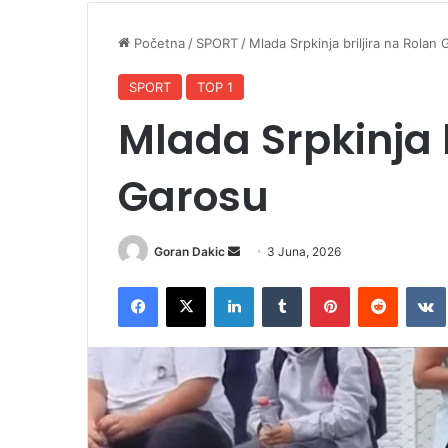
Početna
/
SPORT
/
Mlada Srpkinja briljira na Rolan
SPORT
TOP 1
Mlada Srpkinja b
Garosu
Goran Dakic
S
3 Juna, 2026
e
Facebook
X
LinkedIn
Tumblr
Pinterest
Reddit
VK
n
d
a
n
e
m
a