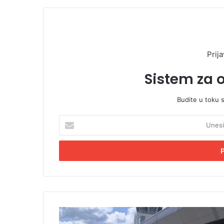
Prija
Sistem za 
Budite u toku 
U
n
e
s
i
t
e
E
m
A
a
v