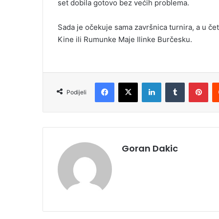
set dobila gotovo bez većih problema.
Sada je očekuje sama završnica turnira, a u četv
Kine ili Rumunke Maje Ilinke Burčesku.
Facebook
X
LinkedIn
Tumblr
Pinterest
Podijeli
Goran Dakic