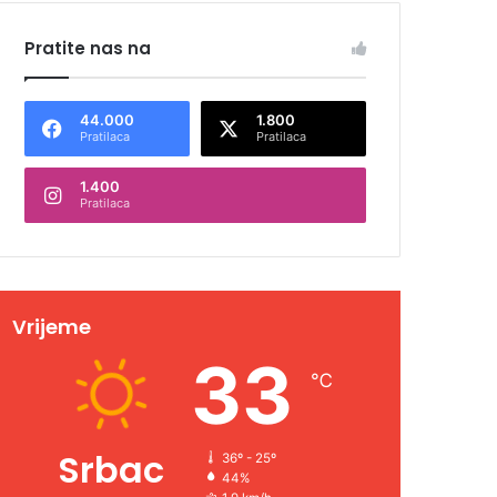
Pratite nas na
44.000
1.800
Pratilaca
Pratilaca
1.400
Pratilaca
Vrijeme
33
℃
Srbac
36º - 25º
44%