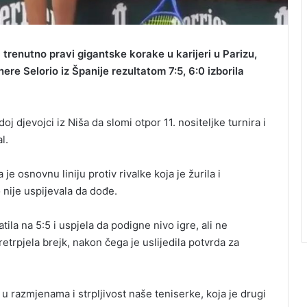
trenutno pravi gigantske korake u karijeri u Parizu,
ere Selorio iz Španije rezultatom 7:5, 6:0 izborila
j djevojci iz Niša da slomi otpor 11. nositeljke turnira i
l.
e osnovnu liniju protiv rivalke koja je žurila i
 nije uspijevala da dođe.
tila na 5:5 i uspjela da podigne nivo igre, ali ne
rpjela brejk, nakon čega je uslijedila potvrda za
 u razmjenama i strpljivost naše teniserke, koja je drugi