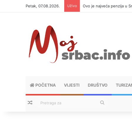
Petak, 07.08.2026.
Uživo
Ovo je najveća penzija u S
POČETNA
VIJESTI
DRUŠTVO
TURIZA
Nasumični tekstovi
Pretraga
za