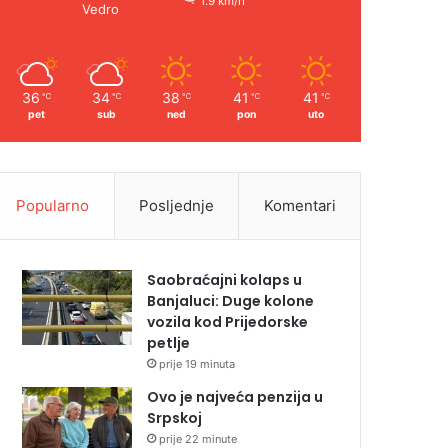
1.9 km/h
Vedro
36
34
38
41
41
℃
℃
℃
℃
℃
pet
sub
ned
pon
uto
Popularno
Posljednje
Komentari
Saobraćajni kolaps u
Banjaluci: Duge kolone
vozila kod Prijedorske
petlje
prije 19 minuta
Ovo je najveća penzija u
Srpskoj
prije 22 minute