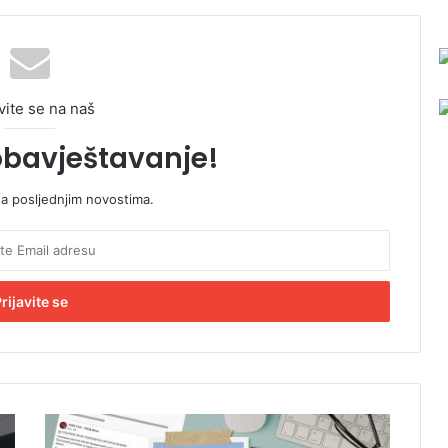
vite se na naš
obavještavanje!
sa posljednjim novostima.
S
t