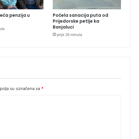
u
r
veća penzija u
Počela sanacija puta od
a
Prijedorske petlje ka
n
Banjaluci
ute
j
prije 26 minuta
e
n
u
k
a
m
p
a
n
olja su označena sa
*
j
u