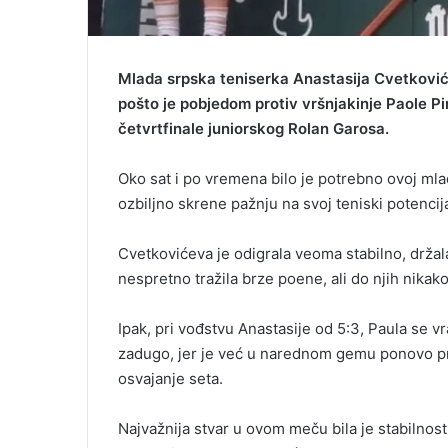
Mlada srpska teniserka Anastasija Cvetković 
pošto je pobjedom protiv vršnjakinje Paole Pin
četvrtfinale juniorskog Rolan Garosa.
Oko sat i po vremena bilo je potrebno ovoj mlado
ozbiljno skrene pažnju na svoj teniski potencija
Cvetkovićeva je odigrala veoma stabilno, držala j
nespretno tražila brze poene, ali do njih nikako
Ipak, pri vođstvu Anastasije od 5:3, Paula se vra
zadugo, jer je već u narednom gemu ponovo pret
osvajanje seta.
Najvažnija stvar u ovom meču bila je stabilnost