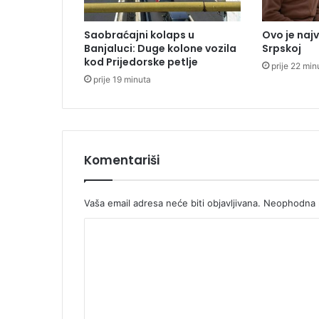
a
z
Saobraćajni kolaps u
Ovo je naj
a
Banjaluci: Duge kolone vozila
Srpskoj
d
kod Prijedorske petlje
prije 22 min
r
prije 19 minuta
ž
a
n
n
a
A
Komentariši
e
r
o
Vaša email adresa neće biti objavljivana.
Neophodna p
d
K
r
o
o
m
m
u
T
e
i
n