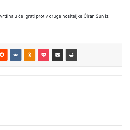
rtfinalu će igrati protiv druge nositeljke Ćiran Sun iz
Reddit
VKontakte
Odnoklassniki
Pocket
Podijeli putem Emaila
Odštampaj