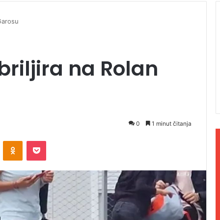
 Garosu
riljira na Rolan
0
1 minut čitanja
ontakte
Odnoklassniki
Pocket