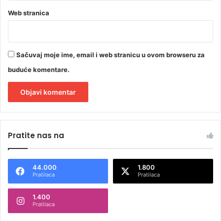
Web stranica
Sačuvaj moje ime, email i web stranicu u ovom browseru za
buduće komentare.
A
l
Pratite nas na
t
e
44.000
1.800
r
Pratilaca
Pratilaca
n
1.400
a
Pratilaca
t