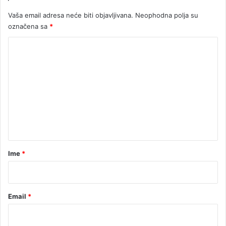
v
Vaša email adresa neće biti objavljivana.
Neophodna polja su
i
označena sa
*
ć
e
K
v
u
o
z
m
a
e
d
u
n
ž
t
b
i
a
n
r
Ime
*
u
*
Email
*