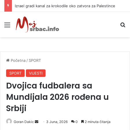
Izrael gradi kanal za krokodile oko zatvora za Palestince
Meni
P
Početna
/
SPORT
SPORT
VIJESTI
Dvojica fudbalera sa
Mundijala 2026 rođena u
Srbiji
Goran Dakic
S
3 Juna, 2026
0
2 minuta čitanja
e