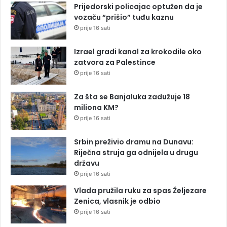
Prijedorski policajac optužen da je
vozaču “prišio” tuđu kaznu
prije 16 sati
Izrael gradi kanal za krokodile oko
zatvora za Palestince
prije 16 sati
Za šta se Banjaluka zadužuje 18
miliona KM?
prije 16 sati
Srbin preživio dramu na Dunavu:
Riječna struja ga odnijela u drugu
državu
prije 16 sati
Vlada pružila ruku za spas Željezare
Zenica, vlasnik je odbio
prije 16 sati