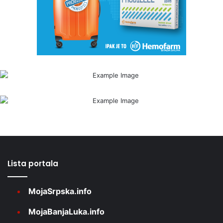
Lista portala
MojaSrpska.info
MojaBanjaLuka.info