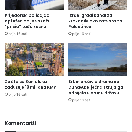
m
i
p
k
Prijedorski policajac
Izrael gradi kanal za
a
r
optužen da je vozaču
krokodile oko zatvora za
n
e
“prišio” tuđu kaznu
Palestince
j
d
prije 16 sati
prije 16 sati
u
i
t
d
a
z
a
v
r
Za šta se Banjaluka
Srbin preživio dramu na
š
zadužuje 18 miliona KM?
Dunavu: Riječna struja ga
i
odnijela u drugu državu
prije 16 sati
D
prije 16 sati
r
a
š
Komentariši
k
o