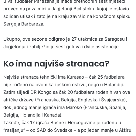
Bivši fudbaler Partizana je inače prethodnih šest mjeseci
proveo na pozajmici u Jagjelonji Bjalistok u kojoj je ostavio
solidan utisak i zato je na kraju završio na konačnom spisku
Sergeja Barbareza.
Ukupno, ove sezone odigrao je 27 utakmica za Saragosu i
Jagjelonju i zabilježio je šest golova i dvije asistencije.
Ko ima najviše stranaca?
Najviše stranaca tehnički ima Kurasao – čak 25 fudbalera
nije rođeno na ovom karipskom ostrvu, nego u Holandiji.
Zatim slijedi DR Kongo sa čak 20 fudbalera rođenih van ove
afričke države (Francuska, Belgija, Engleska i Švajcarska),
dok jednog manje igrača ima Maroko (Francuska, Španija,
Belgija, Holandija i Kanada).
Takođe, čak 17 igrača Bosne i Hercegovine je rođeno u
“rasijanju” – od SAD do Švedske – a po jedan manje u Alžiru