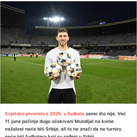
n
d
a
n
e
m
a
i
l
Svjetsko prvenstvo 2026. u fudbalu
samo što nije. Već
11. juna počinje dugo očekivani Mundijal na kome
nažalost neće biti Srbije, ali to ne znači da na turniru
neće biti fudbalera koji su rođeni u Srbiji.