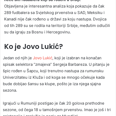
Objavljena je interesantna analiza koja pokazuje da čak
289 fudbalera sa Svjetskog prvenstva u SAD, Meksiku i
Kanadi nije čak rođeno u državi za koju nastupa. Dvojica
od tih 289 su se rodila na teritoriji Srbije, međutim odlučili
su da igraju za Bosnu i Hercegovinu.
Ko je Jovo Lukić?
Jedan od njih je
Jovo Lukić
, koji je izabran na konačan
spisak selektora “zmajeva” Sergeja Barbareza. U pitanju je
špic rođen u Šapcu, koji trenutno nastupa za rumunsku
Univerzitateu iz Kluža i od koga se mnogo očekuje kada
bude dobijao šansu sa klupe, pošto je iza njega sjajna
sezona.
Igrajući u Rumuniji postigao je čak 20 golova prethodne
sezone, od čega 18 u tamošnjem prvenstvu. Imao je još i tri