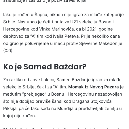
asistencije i zaslužio je poziv za Mundijal.
Iako je rođen u Šapcu, nikada nije igrao za mlađe kategorije
Srbije. Nastupao je četiri puta za U21 selekciju Bosne i
Hercegovine kod Vinka Marinovića, da bi 2021. godine
debitovao za “A” tim kod Ivajla Peteva. Prije nekoliko dana
odigrao je poluvrijeme u meču protiv Sjeverne Makedonije
(0:0).
Ko je Samed Baždar?
Za razliku od Jove Lukića, Samed Baždar je igrao za mlađe
selekcije Srbije, čak i za “A” tim.
Momak iz Novog Pazara
je
međutim “prebjegao” u Bosnu i Hercegovinu nezadovoljan
što nije dobijao previše šansi kod Dragana Stojkovića
Piksija, pa će tako sada na Mundijalu predstavljati zemlju u
kojoj nije rođen.