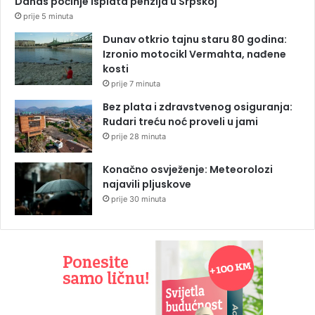
Danas počinje isplata penzija u Srpskoj
prije 5 minuta
Dunav otkrio tajnu staru 80 godina:
Izronio motocikl Vermahta, nađene
kosti
prije 7 minuta
Bez plata i zdravstvenog osiguranja:
Rudari treću noć proveli u jami
prije 28 minuta
Konačno osvježenje: Meteorolozi
najavili pljuskove
prije 30 minuta