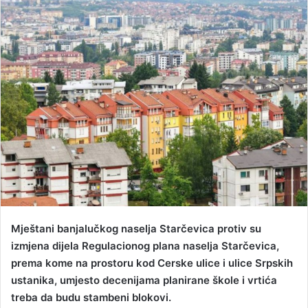
d
a
n
e
m
a
i
l
Mještani banjalučkog naselja Starčevica protiv su
izmjena dijela Regulacionog plana naselja Starčevica,
prema kome na prostoru kod Cerske ulice i ulice Srpskih
ustanika, umjesto decenijama planirane škole i vrtića
treba da budu stambeni blokovi.