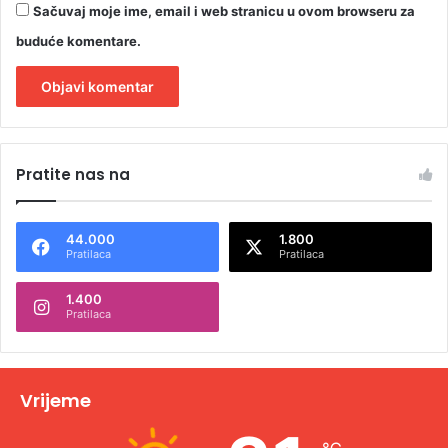
Sačuvaj moje ime, email i web stranicu u ovom browseru za
buduće komentare.
A
l
Pratite nas na
t
e
44.000
1.800
r
Pratilaca
Pratilaca
n
1.400
a
Pratilaca
t
i
v
Vrijeme
e