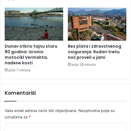
b
h
i
v
v
r
š
t
e
i
m
ć
i
a
n
u
Dunav otkrio tajnu staru
Bez plata i zdravstvenog
i
B
80 godina: Izronio
osiguranja: Rudari treću
s
a
motocikl Vermahta,
noć proveli u jami
t
nađene kosti
n
prije 28 minuta
a
j
prije 7 minuta
r
a
k
l
e
u
Komentariši
V
c
e
i
s
:
Vaša email adresa neće biti objavljivana.
Neophodna polja su
n
M
označena sa
*
e
o
B
l
K
r
i