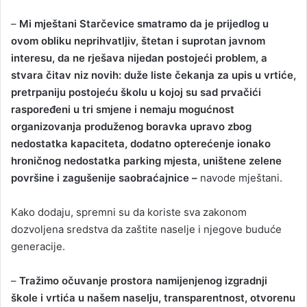
–
Mi mještani Starčevice smatramo da je prijedlog u
ovom obliku neprihvatljiv, štetan i suprotan javnom
interesu, da ne rješava nijedan postojeći problem, a
stvara čitav niz novih: duže liste čekanja za upis u vrtiće,
pretrpaniju postojeću školu u kojoj su sad prvačići
raspoređeni u tri smjene i nemaju mogućnost
organizovanja produženog boravka upravo zbog
nedostatka kapaciteta, dodatno opterećenje ionako
hroničnog nedostatka parking mjesta, uništene zelene
površine i zagušenije saobraćajnice –
navode mještani.
Kako dodaju, spremni su da koriste sva zakonom
dozvoljena sredstva da zaštite naselje i njegove buduće
generacije.
–
Tražimo očuvanje prostora namijenjenog izgradnji
škole i vrtića u našem naselju, transparentnost, otvorenu