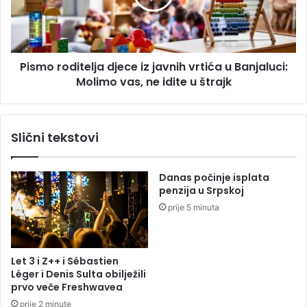
r
r
e
o
z
d
a
i
t
Pismo roditelja djece iz javnih vrtića u Banjaluci:
t
r
Molimo vas, ne idite u štrajk
e
a
l
ž
j
i
a
Slični tekstovi
o
d
p
j
o
e
Danas počinje isplata
m
c
penzija u Srpskoj
i
e
prije 5 minuta
l
i
o
z
v
j
a
a
Let 3 i Z++ i Sébastien
n
v
Léger i Denis Sulta obilježili
j
n
prvo veče Freshwavea
e
i
prije 2 minute