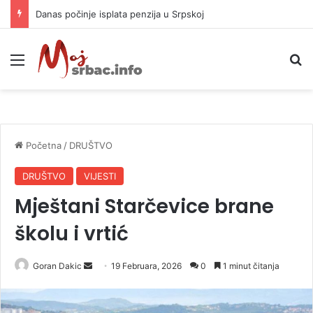
Danas počinje isplata penzija u Srpskoj
Meni
P
Početna
/
DRUŠTVO
DRUŠTVO
VIJESTI
Mještani Starčevice brane
školu i vrtić
Goran Dakic
S
19 Februara, 2026
0
1 minut čitanja
e
n