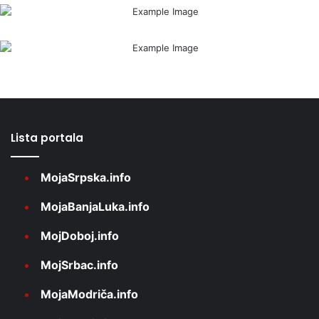
Lista portala
MojaSrpska.info
MojaBanjaLuka.info
MojDoboj.info
MojSrbac.info
MojaModriča.info