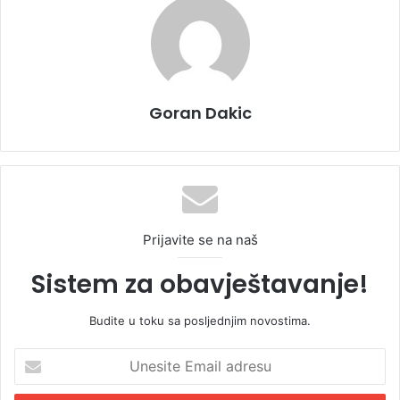
Goran Dakic
Prijavite se na naš
Sistem za obavještavanje!
Budite u toku sa posljednjim novostima.
U
n
e