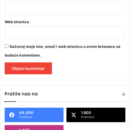
Web stranica
Sačuvaj moje ime, email i web stranicu u ovom browseru za
buduće komentare.
A
l
Pratite nas na
t
e
44.000
1.800
r
Pratilaca
Pratilaca
n
1.400