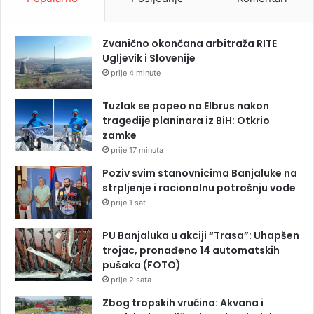
Zvanično okončana arbitraža RITE
Ugljevik i Slovenije
prije 4 minute
Tuzlak se popeo na Elbrus nakon
tragedije planinara iz BiH: Otkrio
zamke
prije 17 minuta
Poziv svim stanovnicima Banjaluke na
strpljenje i racionalnu potrošnju vode
prije 1 sat
PU Banjaluka u akciji “Trasa”: Uhapšen
trojac, pronađeno 14 automatskih
pušaka (FOTO)
prije 2 sata
Zbog tropskih vrućina: Akvana i