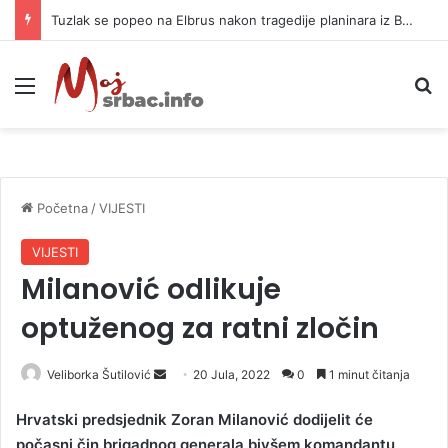
Tuzlak se popeo na Elbrus nakon tragedije planinara iz BiH: Otkrio zamke
Meni
P
Početna
/
VIJESTI
VIJESTI
Milanović odlikuje
optuženog za ratni zločin
Veliborka Šutilović
S
20 Jula, 2022
0
1 minut čitanja
e
Hrvatski predsjednik Zoran Milanović dodijelit će
n
počasni čin brigadnog generala bivšem komandantu
d