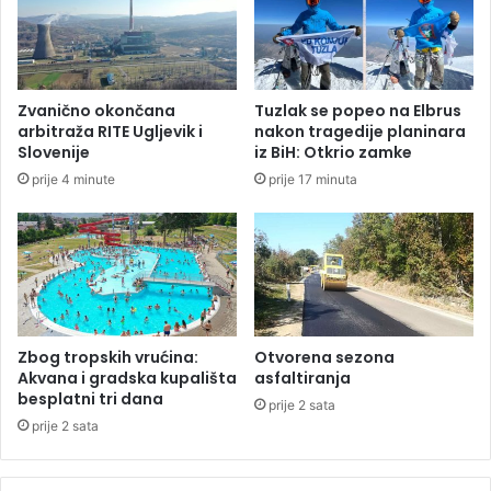
l
“
i
u
t
e
e
k
n
s
Zvanično okončana
Tuzlak se popeo na Elbrus
t
arbitraža RITE Ugljevik i
nakon tragedije planinara
r
Slovenije
iz BiH: Otkrio zamke
e
prije 4 minute
prije 17 minuta
m
n
o
j
o
p
a
s
Zbog tropskih vrućina:
Otvorena sezona
n
Akvana i gradska kupališta
asfaltiranja
o
besplatni tri dana
prije 2 sata
s
prije 2 sata
t
i
”