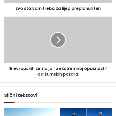
e
m
s
Evo šta vam treba za lijep preplanuli ten
t
u
r
e
1
b
9
a
e
z
v
a
r
l
o
i
p
j
s
e
k
19 evropskih zemalja “u ekstremnoj opasnosti”
p
i
p
od šumskih požara
h
r
z
e
e
p
m
Slični tekstovi
l
a
a
l
n
j
u
a