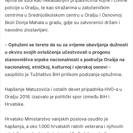
Njima se sudi kao nekadašnjim pripadnicima vojne i civilne
policije u Orašju, te kao stražarima u zatočeničkim
centrima u Srednjoškolskom centru u Orašju i Osnovnoj
školi Donja Mahala u gradu, gdje su zatvorenici držani i
navodno zlostavljani.
–
Optuženi se terete da su za vrijeme obavljanja dužnosti
u okviru svojih ovlašćenja učestvovali u progonu
stanovništva srpske nacionalnosti s područja Orašja na
nacionalnoj, etničkoj, kulturnoj i vjerskoj osnovi
–
saopštilo je Tužilaštvo BiH prilikom podizanja optužnice.
Hapšenje Matuzovića i ostalih devet pripadnika HVO-a u
Orašju 2016. izazvalo je politički spor između BiH i
Hrvatske.
Hrvatsko Ministarstvo vanjskih poslova osudilo je
hapšenja, a oko 1.000 hrvatskih ratnih veterana i njihovih