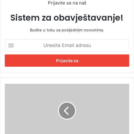
Prijavite se na naš
Sistem za obavještavanje!
Budite u toku sa posljednjim novostima.
U
n
e
s
i
t
e
E
E
m
v
a
o
i
š
l
t
a
a
d
v
r
a