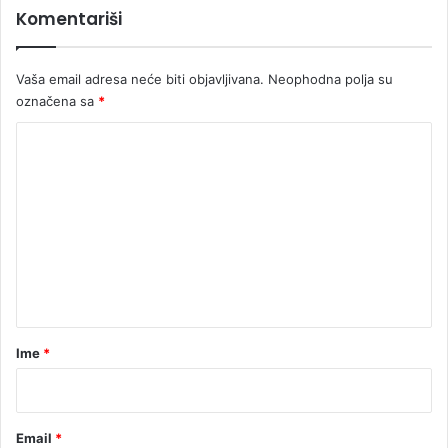
Komentariši
o
d
š
Vaša email adresa neće biti objavljivana.
Neophodna polja su
u
označena sa
*
m
s
K
k
i
o
h
m
p
e
o
ž
n
a
t
r
a
a
r
Ime
*
*
Email
*