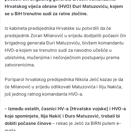
Hrvatskog vijeća obrane (HVO) Đuri Matuzoviću, kojem
a
se u BiH trenutno sudi za ratne zločine.
n
e
Iz kabineta predsjednika Hrvatske su potvrdili da će
m
a
predsjednik Zoran Milanović u srijedu dodijeliti počasni čin
i
brigadnog generala Đuri Matuzoviću, bivšem komandantu
l
HVO-a kojem se trenutno sudi za navodno učešće u
ubistvima, mučenjima i nečovječnom postupanju prema
zatvorenicima.
Portparol hrvatskog predsjednika Nikola Jelić kazao je da
će Milanović u srijedu odlikovati Matuzovića i Iliju Nakića,
još jednog ratnog komandanta HVO-a.
–
Između ostalih, časnici HV-a [Hrvatske vojske] i HVO-a
koje spominjete, Ilija Nakić i Đuro Matuzović, trebali bi
dobiti počasne činove
– rekao je Jelić za BIRN putem e-
maila.