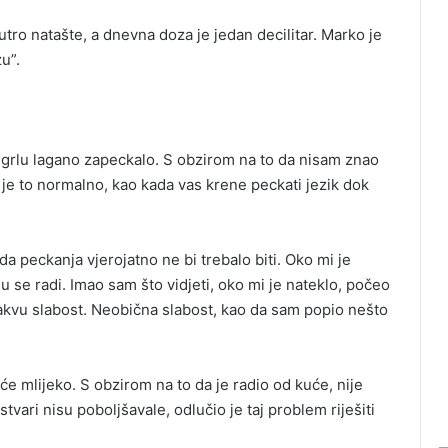
ro natašte, a dnevna doza je jedan decilitar. Marko je
u”.
grlu lagano zapeckalo. S obzirom na to da nisam znao
 je to normalno, kao kada vas krene peckati jezik dok
 peckanja vjerojatno ne bi trebalo biti. Oko mi je
 se radi. Imao sam što vidjeti, oko mi je nateklo, počeo
kakvu slabost. Neobična slabost, kao da sam popio nešto
e mlijeko. S obzirom na to da je radio od kuće, nije
tvari nisu poboljšavale, odlučio je taj problem riješiti