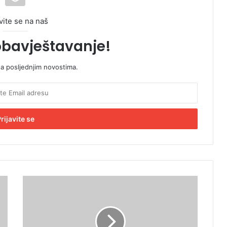
vite se na naš
obavještavanje!
sa posljednjim novostima.
U
I
O
d
o