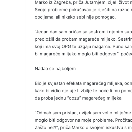
Marko iz Zagreba, priča Jutarnjem, cijeli život
Svoje probleme pokušavao je riješiti na razne 
opcijama, ali nikako sebi nije pomogao.
“Jedan dan sam pričao sa sestrom i njenim su
predložili da probam magareće mlijeko. Sestrin
koji ima svoj OPG te uzgaja magarce. Puno sam 
bi magareće mlijeko moglo biti odgovor”, poče
Nadao se najboljem
Bio je svjestan efekata magarećeg mlijeka, od
kako bi vidio djeluje li zbilje te hoće li mu po
da proba jednu “dozu” magarećeg mlijeka.
“Odmah sam pristao, uvijek sam volio mliječne 
moglo biti odgovor na moje probleme. Pročitao 
Zašto ne?!”, priča Marko o svojem iskustvu s 