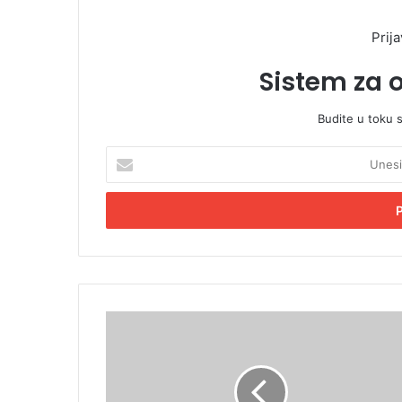
Prija
Sistem za 
Budite u toku 
U
n
e
s
i
t
e
E
m
K
a
o
i
d
l
P
a
r
d