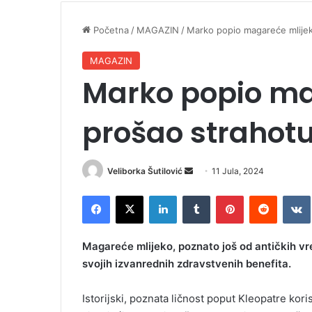
Početna
/
MAGAZIN
/
Marko popio magareće mlijek
MAGAZIN
Marko popio ma
prošao strahot
Veliborka Šutilović
S
11 Jula, 2024
e
Facebook
X
LinkedIn
Tumblr
Pinterest
Reddit
VK
n
d
a
Magareće mlijeko, poznato još od antičkih vr
n
svojih izvanrednih zdravstvenih benefita.
e
m
Istorijski, poznata ličnost poput Kleopatre kor
a