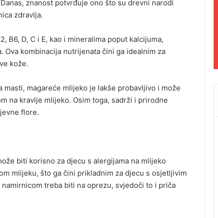
 Danas, znanost potvrđuje ono što su drevni narodi
nica zdravlja.
, B6, D, C i E, kao i mineralima poput kalcijuma,
a. Ova kombinacija nutrijenata čini ga idealnim za
ve kože.
a masti, magareće mlijeko je lakše probavljivo i može
om na kravlje mlijeko. Osim toga, sadrži i prirodne
jevne flore.
ože biti korisno za djecu s alergijama na mlijeko
om mlijeku, što ga čini prikladnim za djecu s osjetljivim
amirnicom treba biti na oprezu, svjedoči to i priča