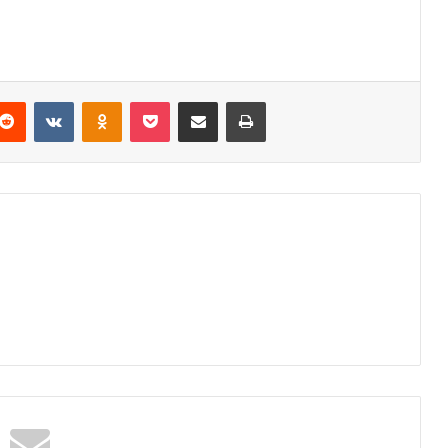
Reddit
VKontakte
Odnoklassniki
Pocket
Podijeli putem Emaila
Odštampaj