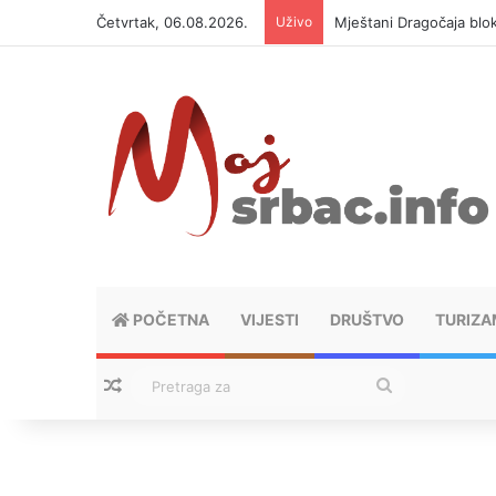
Četvrtak, 06.08.2026.
Uživo
Mještani Dragočaja bloki
POČETNA
VIJESTI
DRUŠTVO
TURIZA
Nasumični tekstovi
Pretraga
za