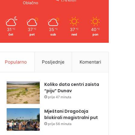
1.76 km/h
Oblačno
31
37
35
37
40
℃
℃
℃
℃
℃
čet
pet
sub
ned
pon
Popularno
Posljednje
Komentari
Koliko data centri zaista
“piju” Dunav
prije 47 minuta
Mještani Dragočaja
blokirali magistralni put
prije 56 minuta