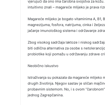
vjerujući da ono ima čarobna svojstva za kožu.
i
intuitivno znali – magareće mlijeko je prava riz
l
Magareće mlijeko je bogato vitaminima A, B1, B2
magnezijuma, fosfora, natrijuma, cinka i željez
jačanje imunološkog sistema i održavanje zdra
Zbog visokog sadržaja laktoze i niskog sadržaj
biti odlična alternativa za osobe s netolerancij
probiotike koji pomažu u održavanju zdrave cri
Neobično iskustvo
Istraživanja su pokazala da magareće mlijeko m
drugih životinja. Njegov sastav je sličan majčin
probavnim sistemom. No, i s ovom “čarobnom” n
jednog Zagrepčanina.