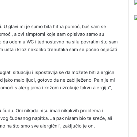
. U glavi mi je samo bila hitna pomoć, baš sam se
omoći, a ovi simptomi koje sam opisivao samo su
ulo da odem u WC i jednostavno na silu povratim što sam
m usta i kroz nekoliko trenutaka sam se počeo osjećati
ati situaciju i ispostavlja se da možete biti alergični
od jako malo ljudi, gotovo da ne zabilježeno. Pa nije mi
pomoći s alergijama i kožom uzrokuje takvu alergiju”,
 u čudu. Oni nikada nisu imali nikakvih problema i
ovog čudesnog napitka. Ja pak nisam bio te sreće, ali
mo na što smo sve alergični”, zaključio je on,