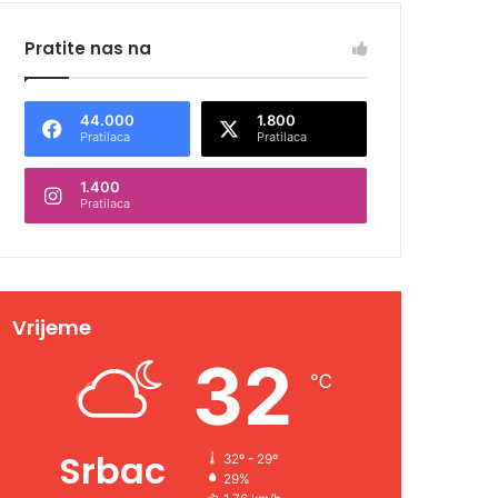
Pratite nas na
44.000
1.800
Pratilaca
Pratilaca
1.400
Pratilaca
Vrijeme
32
℃
Srbac
32º - 29º
29%