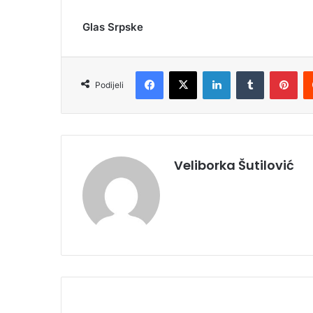
Glas Srpske
Facebook
X
LinkedIn
Tumblr
Pinterest
Podijeli
Veliborka Šutilović