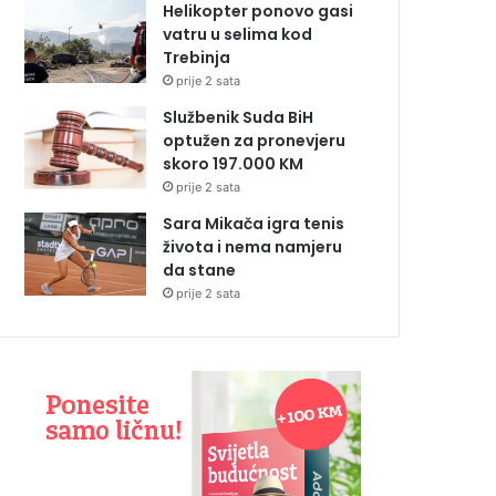
Helikopter ponovo gasi
vatru u selima kod
Trebinja
prije 2 sata
Službenik Suda BiH
optužen za pronevjeru
skoro 197.000 KM
prije 2 sata
Sara Mikača igra tenis
života i nema namjeru
da stane
prije 2 sata