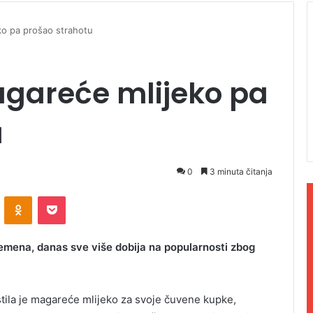
o pa prošao strahotu
gareće mlijeko pa
u
0
3 minuta čitanja
ontakte
Odnoklassniki
Pocket
emena, danas sve više dobija na popularnosti zbog
istila je magareće mlijeko za svoje čuvene kupke,