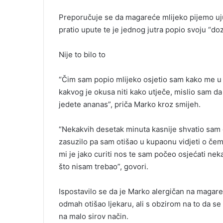
Preporučuje se da magareće mlijeko pijemo ujut
pratio upute te je jednog jutra popio svoju “doz
Nije to bilo to
“Čim sam popio mlijeko osjetio sam kako me u 
kakvog je okusa niti kako utječe, mislio sam da
jedete ananas”, priča Marko kroz smijeh.
“Nekakvih desetak minuta kasnije shvatio sam da
zasuzilo pa sam otišao u kupaonu vidjeti o čemu
mi je jako curiti nos te sam počeo osjećati ne
što nisam trebao”, govori.
Ispostavilo se da je Marko alergičan na magareć
odmah otišao ljekaru, ali s obzirom na to da se s
na malo sirov način.