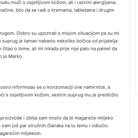
 muku muči s osjetljivom kožom, ali i raznim alergijama.
načine, bilo da se radi o kremama, tabletama i drugim
prugom. Dobro su upoznati s mojom situacijom pa su mi
 suprug je taman nabavio nekoliko bočica od prijatelja
čitao o tome, ali mi nikada prije nije palo na pamet da
o je Marko.
nosno informisao se o konzumaciji ove namirnice, a
moći s osjetljivom kožom, sestrin suprug mu je predložio
proizvode i zbilja sam mislio da bi magareće mlijeko
sam još par stručnih članaka na tu temu i odlučio:
magarećim mlijekom.