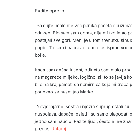
Budite oprezni
“Pa čujte, malo me već panika počela obuzimati
oduzeo. Bio sam sam doma, nije mi tko imao p
postajali sve gori. Meni je u tom trenutku sin
popio. To sam i napravio, umio se, isprao vodo
bolje.
Kada sam došao k sebi, odlučio sam malo progugl
na magareće mlijeko, logično, ali to se javlja k
bilo na kraj pameti da namirnica koja mi treba 
ponovno se nasmijao Marko.
“Nevjerojatno, sestra i njezin suprug ostali su
nuspojava, dapače, osjetili su samo blagodati 
jedno sam naučio: Pazite ljudi, često ni ne zna
prenosi
Jutarnji
.