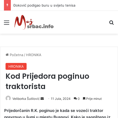
Đoković podigao buru u svijetu tenisa
Meni
P
Početna
/
HRONIKA
HRONIKA
Kod Prijedora poginuo
traktorista
Veliborka Šutilović
S
11 Jula, 2024
0
Prije minut
e
Prijedorčanin R.K. poginuo je kada se vozeći traktor
n
prevrnuo u šumi u mjestu Busnovi. Kako je saopšteno iz
d