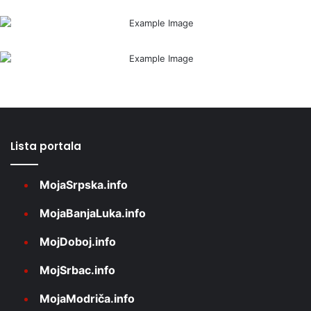
Lista portala
MojaSrpska.info
MojaBanjaLuka.info
MojDoboj.info
MojSrbac.info
MojaModriča.info