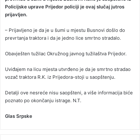
Policijske uprave Prijedor policiji je ovaj slučaj jutros
a
prijavljen.
n
e
– Prijavljeno je da je u šumi u mjestu Busnovi došlo do
m
a
prevrtanja traktora i da je jedno lice smrtno stradalo.
i
l
Obavješten tužilac Okružnog javnog tužilaštva Prijedor.
Uviđajem na licu mjesta utvrđeno je da je smrtno stradao
vozač traktora R.K. iz Prijedora-stoji u saopštenju.
Detalji ove nesreće nisu saopšteni, a više informacija biće
poznato po okončanju istrage. N.T.
Glas Srpske