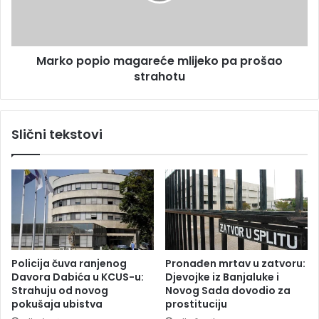
p
o
o
d
p
j
i
Marko popio magareće mlijeko pa prošao
e
o
v
strahotu
m
o
a
j
g
č
a
Slični tekstovi
i
r
c
e
u
ć
n
e
a
m
i
l
g
i
r
j
a
e
Policija čuva ranjenog
Pronađen mrtav u zatvoru:
l
k
Davora Dabića u KCUS-u:
Djevojke iz Banjaluke i
i
o
Strahuju od novog
Novog Sada dovodio za
š
p
pokušaja ubistva
prostituciju
t
a