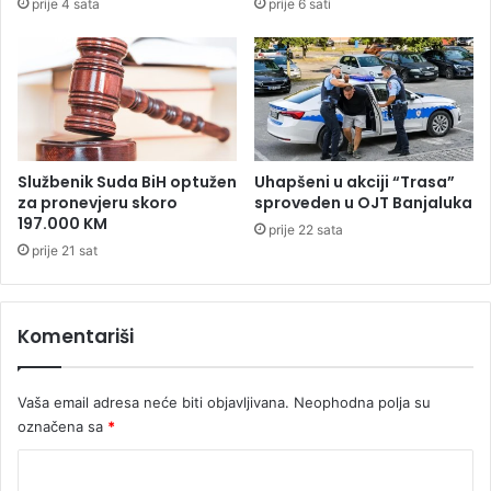
prije 4 sata
prije 6 sati
u
p
r
o
š
a
o
s
t
Službenik Suda BiH optužen
Uhapšeni u akciji “Trasa”
r
za pronevjeru skoro
sproveden u OJT Banjaluka
197.000 KM
a
prije 22 sata
h
prije 21 sat
o
t
u
Komentariši
Vaša email adresa neće biti objavljivana.
Neophodna polja su
označena sa
*
K