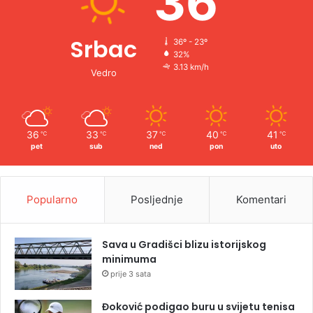
36
Srbac
36º - 23º
32%
3.13 km/h
Vedro
36
33
37
40
41
℃
℃
℃
℃
℃
pet
sub
ned
pon
uto
Popularno
Posljednje
Komentari
Sava u Gradišci blizu istorijskog
minimuma
prije 3 sata
Đoković podigao buru u svijetu tenisa