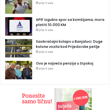
prije 3 sata
APIF izgubio spor sa komšijama, mora
platiti 10.000 KM
prije 3 sata
Saobraćajni kolaps u Banjaluci: Duge
kolone vozila kod Prijedorske petlje
prije 4 sata
Ovo je najveća penzija u Srpskoj
prije 4 sata