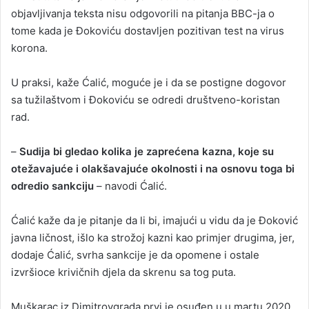
objavljivanja teksta nisu odgovorili na pitanja BBC-ja o
tome kada je Đokoviću dostavljen pozitivan test na virus
korona.
U praksi, kaže Ćalić, moguće je i da se postigne dogovor
sa tužilaštvom i Đokoviću se odredi društveno-koristan
rad.
–
Sudija bi gledao kolika je zaprećena kazna, koje su
otežavajuće i olakšavajuće okolnosti i na osnovu toga bi
odredio sankciju
– navodi Ćalić.
Ćalić kaže da je pitanje da li bi, imajući u vidu da je Đoković
javna ličnost, išlo ka strožoj kazni kao primjer drugima, jer,
dodaje Ćalić, svrha sankcije je da opomene i ostale
izvršioce krivičnih djela da skrenu sa tog puta.
Muškarac iz Dimitrovgrada prvi je osuđen u u martu 2020.