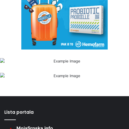
Lista portala
MojaSrpska.info