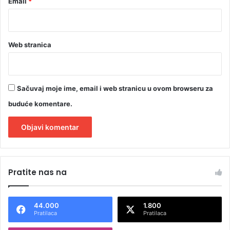
Email
*
k
o
d
e
Web stranica
Sačuvaj moje ime, email i web stranicu u ovom browseru za
buduće komentare.
A
l
Pratite nas na
t
e
44.000
1.800
r
Pratilaca
Pratilaca
n