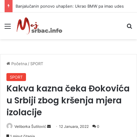
Banjalučanin ponovo uhapšen: Ukrao BMW pa imao udes
Meni
P
Početna
/
SPORT
SPORT
Kakva kazna čeka Đokovića
u Srbiji zbog kršenja mjera
izolacije
Veliborka Šutilović
S
12 Januara, 2022
0
e
1 minut čitanja