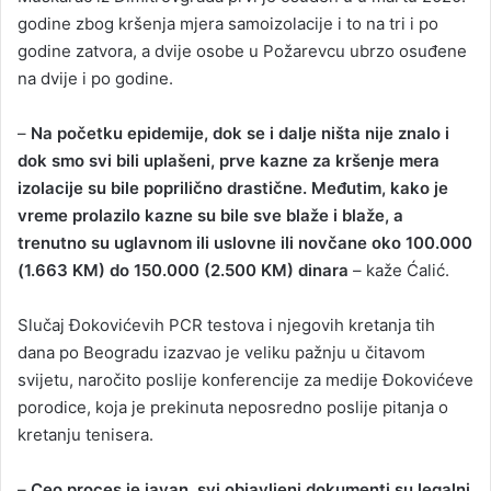
godine zbog kršenja mjera samoizolacije i to na tri i po
godine zatvora, a dvije osobe u Požarevcu ubrzo osuđene
na dvije i po godine.
–
Na početku epidemije, dok se i dalje ništa nije znalo i
dok smo svi bili uplašeni, prve kazne za kršenje mera
izolacije su bile poprilično drastične. Međutim, kako je
vreme prolazilo kazne su bile sve blaže i blaže, a
trenutno su uglavnom ili uslovne ili novčane oko 100.000
(1.663 KM) do 150.000 (2.500 KM) dinara
– kaže Ćalić.
Slučaj Đokovićevih PCR testova i njegovih kretanja tih
dana po Beogradu izazvao je veliku pažnju u čitavom
svijetu, naročito poslije konferencije za medije Đokovićeve
porodice, koja je prekinuta neposredno poslije pitanja o
kretanju tenisera.
–
Ceo proces je javan, svi objavljeni dokumenti su legalni