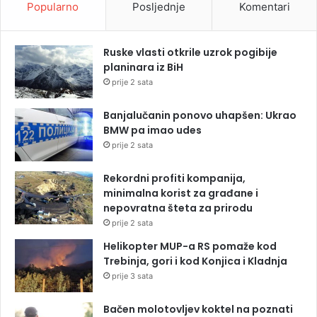
Popularno
Posljednje
Komentari
Ruske vlasti otkrile uzrok pogibije
planinara iz BiH
prije 2 sata
Banjalučanin ponovo uhapšen: Ukrao
BMW pa imao udes
prije 2 sata
Rekordni profiti kompanija,
minimalna korist za građane i
nepovratna šteta za prirodu
prije 2 sata
Helikopter MUP-a RS pomaže kod
Trebinja, gori i kod Konjica i Kladnja
prije 3 sata
Bačen molotovljev koktel na poznati