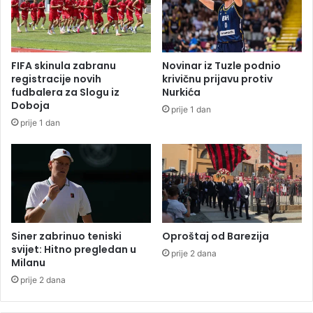
D
:
-
P
a
e
z
t
FIFA skinula zabranu
Novinar iz Tuzle podnio
a
p
registracije novih
krivičnu prijavu protiv
s
o
fudbalera za Slogu iz
Nurkića
a
v
Doboja
prije 1 dan
n
r
prije 1 dan
k
i
c
j
i
e
j
đ
e
e
n
i
h
Siner zabrinuo teniski
Oproštaj od Barezija
u
svijet: Hitno pregledan u
prije 2 dana
Milanu
s
u
prije 2 dana
d
a