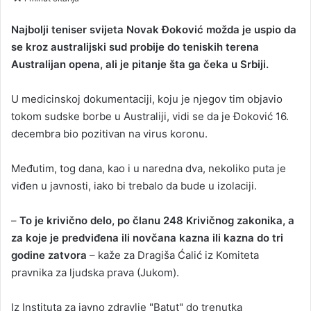
n
d
Najbolji teniser svijeta Novak Đoković možda je uspio da
a
se kroz australijski sud probije do teniskih terena
n
Australijan opena, ali je pitanje šta ga čeka u Srbiji.
e
m
U medicinskoj dokumentaciji, koju je njegov tim objavio
a
tokom sudske borbe u Australiji, vidi se da je Đoković 16.
i
decembra bio pozitivan na virus koronu.
l
Međutim, tog dana, kao i u naredna dva, nekoliko puta je
viđen u javnosti, iako bi trebalo da bude u izolaciji.
–
To je krivično delo, po članu 248 Krivičnog zakonika, a
za koje je predviđena ili novčana kazna ili kazna do tri
godine zatvora
– kaže za Dragiša Ćalić iz Komiteta
pravnika za ljudska prava (Jukom).
Iz Instituta za javno zdravlje "Batut" do trenutka