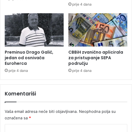
l
prije 4 dana
j
u
d
i
r
e
d
o
Preminuo Drago Galić,
CBBiH zvanično aplicirala
v
jedan od osnivača
za pristupanje SEPA
Euroherca
području
n
o
prije 4 dana
prije 4 dana
p
o
m
Komentariši
a
ž
u
Vaša email adresa neće biti objavljivana.
Neophodna polja su
s
označena sa
*
u
g
K
r