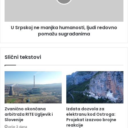
t
k
e
o
r
j
,
n
U Srpskoj ne manjka humanosti, ljudi redovno
p
e
o
pomažu sugrađanima
m
z
a
n
n
a
j
Slični tekstovi
t
k
a
a
i
h
c
u
i
m
j
a
e
n
n
o
a
s
Zvanično okončana
Izdata dozvola za
t
arbitraža RITE Ugljevik i
elektranu kod Ostroga:
i
Slovenije
Projekat izazvao brojne
,
reakcije
prije 3 dana