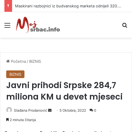
Maskirani razbojnici iz budvanskog marketa odnijeli 320.000 evra
Meni
P
Početna
/
BIZNIS
BIZNIS
Javni prihodi Srpske 284,7
miliona KM u devet mjeseci
Slađana Prodanović
S
5 Oktobra, 2022
0
e
2 minuta čitanja
n
d