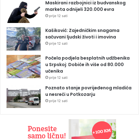
Maskirani razbojnici iz budvanskog
marketa odnijeli 320.000 evra
prije 12 sati
Kašiković: Zajedničkim snagama
sačuvani ljudski životi i imovina
prije 12 sati
Počela podjela besplatnih udžbenika
u Srpskoj: Dobiće ih više od 80.000
učenika
prije 12 sati
Poznato stanje povrijeđenog mladića
u nesreći u Potkozarju
prije 12 sati