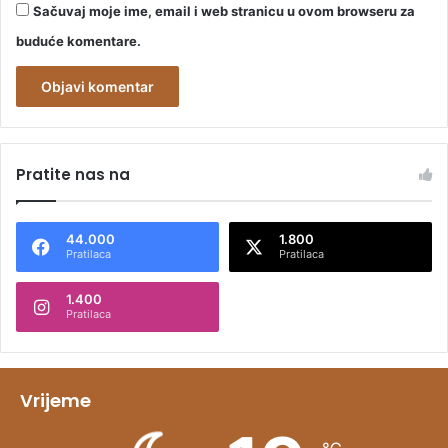
Sačuvaj moje ime, email i web stranicu u ovom browseru za
buduće komentare.
A
l
Pratite nas na
t
e
44.000
1.800
r
Pratilaca
Pratilaca
n
1.400
a
Pratilaca
t
i
v
Vrijeme
e