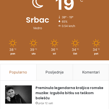
19
℃
:
Srbac
38º - 19º
65%
0.54 km/h
Vedro
38
39
36
34
34
℃
℃
℃
℃
℃
pon
uto
sri
čet
pet
Popularno
Posljednje
Komentari
Preminula legendarna kraljica romske
muzike: Izgubila bitku sa teškom
bolešću
prije 12 sati