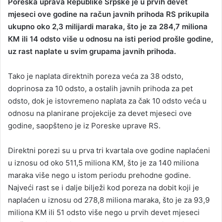
Poreska uprava Republike Srpske je u prvih devet
a
mjeseci ove godine na račun javnih prihoda RS prikupila
n
ukupno oko 2,3 milijardi maraka, što je za 284,7 miliona
e
КM ili 14 odsto više u odnosu na isti period prošle godine,
m
uz rast naplate u svim grupama javnih prihoda.
a
i
Tako je naplata direktnih poreza veća za 38 odsto,
l
doprinosa za 10 odsto, a ostalih javnih prihoda za pet
odsto, dok je istovremeno naplata za čak 10 odsto veća u
odnosu na planirane projekcije za devet mjeseci ove
godine, saopšteno je iz Poreske uprave RS.
Direktni porezi su u prva tri kvartala ove godine naplaćeni
u iznosu od oko 511,5 miliona КM, što je za 140 miliona
maraka više nego u istom periodu prehodne godine.
Najveći rast se i dalje bilježi kod poreza na dobit koji je
naplaćen u iznosu od 278,8 miliona maraka, što je za 93,9
miliona КM ili 51 odsto više nego u prvih devet mjeseci