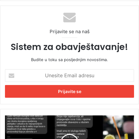
Prijavite se na naš
Sistem za obavještavanje!
Budite u toku sa posljednjim novostima.
U
n
e
s
i
t
e
E
V
m
e
a
ć
i
t