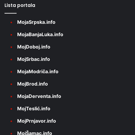
Lista portala
MojaSrpska.info
MojaBanjaLuka.info
MojDoboj.info
MojSrbac.info
MojaModriča.info
MojBrod.info
MojaDerventa.info
MojTeslić.info
MojPrnjavor.info
MojŠamac.info