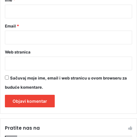
*
Email
*
Web stranica
Sačuvaj moje ime, email i web stranicu u ovom browseru za
buduće komentare.
A
l
Pratite nas na
t