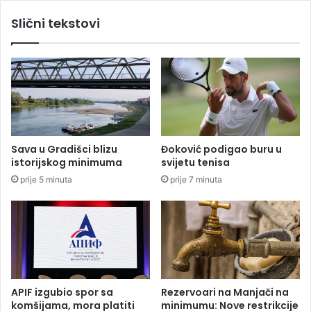
i
k
Slični tekstovi
c
e
i
:
j
Z
a
d
n
r
a
a
t
v
e
l
r
j
Sava u Gradišci blizu
Đoković podigao buru u
e
e
istorijskog minimuma
svijetu tenisa
n
z
prije 5 minuta
prije 7 minuta
u
o
(
v
F
e
O
i
T
k
O
a
)
ž
e
APIF izgubio spor sa
Rezervoari na Manjači na
d
komšijama, mora platiti
minimumu: Nove restrikcije