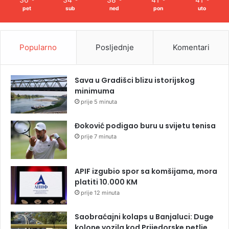
pet
sub
ned
pon
uto
Popularno
Posljednje
Komentari
Sava u Gradišci blizu istorijskog
minimuma
prije 5 minuta
Đoković podigao buru u svijetu tenisa
prije 7 minuta
APIF izgubio spor sa komšijama, mora
platiti 10.000 KM
prije 12 minuta
Saobraćajni kolaps u Banjaluci: Duge
kolone vozila kod Prijedorske petlje