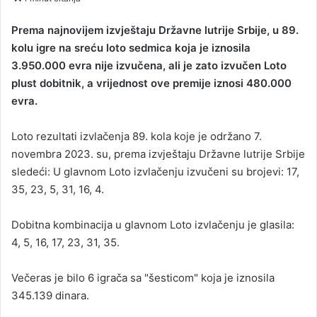
n
d
Prema najnovijem izvještaju Državne lutrije Srbije, u 89.
a
kolu igre na sreću loto sedmica koja je iznosila
n
3.950.000 evra nije izvučena, ali je zato izvučen Loto
e
plust dobitnik, a vrijednost ove premije iznosi 480.000
m
evra.
a
i
Loto rezultati izvlačenja 89. kola koje je održano 7.
l
novembra 2023. su, prema izvještaju Državne lutrije Srbije
sledeći: U glavnom Loto izvlačenju izvučeni su brojevi: 17,
35, 23, 5, 31, 16, 4.
Dobitna kombinacija u glavnom Loto izvlačenju je glasila:
4, 5, 16, 17, 23, 31, 35.
Večeras je bilo 6 igrača sa "šesticom" koja je iznosila
345.139 dinara.