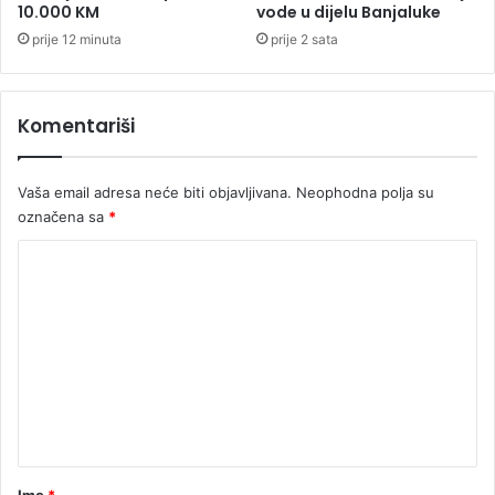
a
10.000 KM
vode u dijelu Banjaluke
s
prije 12 minuta
prije 2 sata
e
p
r
Komentariši
e
g
l
Vaša email adresa neće biti objavljivana.
Neophodna polja su
e
d
označena sa
*
a
K
š
o
m
e
n
t
a
r
Ime
*