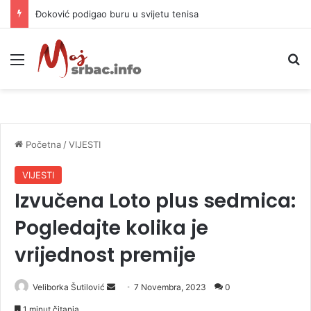
Đoković podigao buru u svijetu tenisa
Meni
P
Početna
/
VIJESTI
VIJESTI
Izvučena Loto plus sedmica:
Pogledajte kolika je
vrijednost premije
Veliborka Šutilović
S
7 Novembra, 2023
0
e
1 minut čitanja