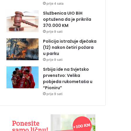
prije 4 sata
Službenica UIO BiH
optužena da je prikrila
370.000 KM
prije 9 sati
Policija istražuje dječaka
(12) nakon četiri požara
u parku
prije 9 sati
Srbija ide na Svjetsko
prvenstvo: Velika
pobjeda rukometaša u
“Pioniru”
prije 9 sati