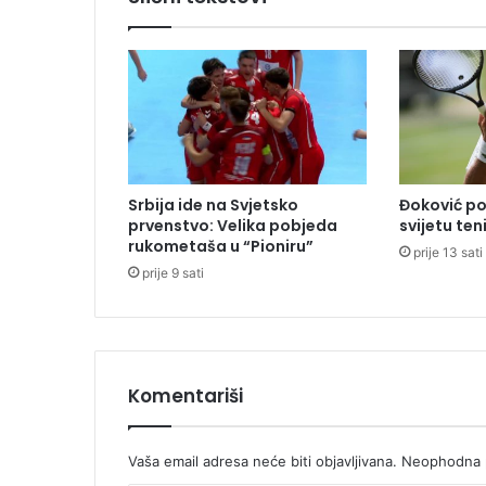
j
a
r
e
z
u
l
t
a
Srbija ide na Svjetsko
Đoković po
t
prvenstvo: Velika pobjeda
svijetu ten
a
rukometaša u “Pioniru”
prije 13 sati
p
prije 9 sati
o
k
a
z
a
l
Komentariši
i
s
m
Vaša email adresa neće biti objavljivana.
Neophodna p
o