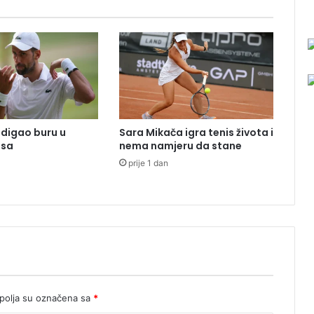
k
o
j
s
e
o
d
l
u
digao buru u
Sara Mikača igra tenis života i
č
isa
nema namjeru da stane
i
prije 1 dan
o
z
a
r
a
d
u
m
j
e
olja su označena sa
*
s