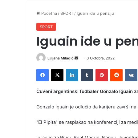
Početna
/
SPORT
/
Iguain ide u penziju
SPORT
Iguain ide u pen
Ljiljana Miladić
S
3 Oktobra, 2022
e
Facebook
X
LinkedIn
Tumblr
Pinterest
Reddit
VK
n
d
a
Čuveni argentinski fudbaler Gonzalo Iguain zav
n
e
Gonzalo Iguain je odlučio da karijeru završi na
m
a
"El Pipita" se rasplakao na konferenciji za medi
i
l
Igrao je za River, Real Madrid, Napoli, Juventus