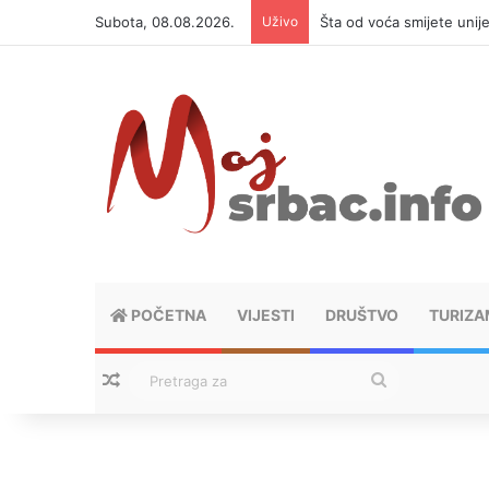
Subota, 08.08.2026.
Uživo
Šta od voća smijete unij
POČETNA
VIJESTI
DRUŠTVO
TURIZA
Nasumični tekstovi
Pretraga
za