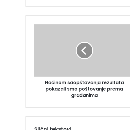
t
e
E
m
N
a
a
i
č
l
i
a
n
d
o
r
m
e
s
s
a
u
Načinom saopštavanja rezultata
o
pokazali smo poštovanje prema
p
š
građanima
t
a
v
a
n
Slični tekstovi