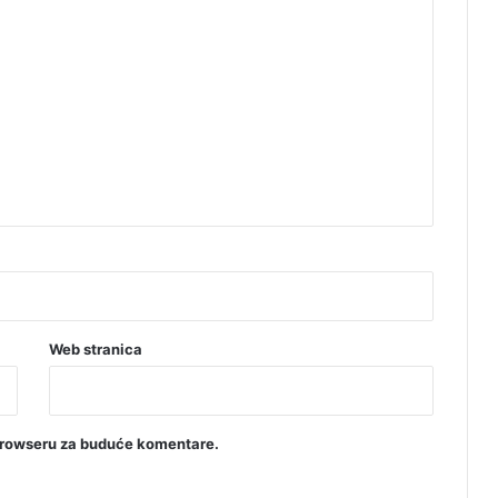
t
o
“
l
e
ž
a
n
j
a
”
Web stranica
browseru za buduće komentare.