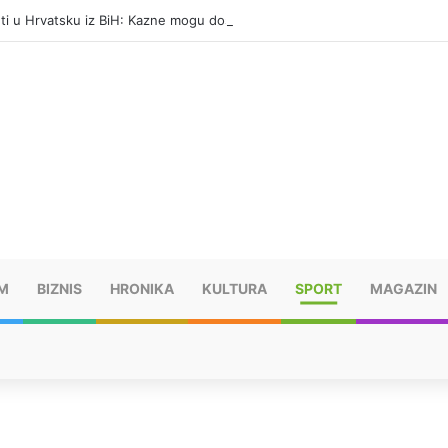
eti u Hrvatsku iz BiH: Kazne mogu dostići 13.260 evra
M
BIZNIS
HRONIKA
KULTURA
SPORT
MAGAZIN