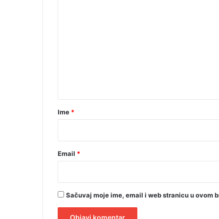
K
p
o
o
š
m
t
o
e
v
n
a
t
n
j
a
e
r
p
Ime
*
r
*
e
m
a
Email
*
g
r
a
đ
Sačuvaj moje ime, email i web stranicu u ovom 
a
n