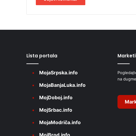
i
m
A
a
l
t
e
r
Lista portala
Market
n
a
MojaSrpska.info
Pogledajt
t
na dugme
i
MojaBanjaLuka.info
v
MojDoboj.info
e
Mark
MojSrbac.info
:
MojaModriča.info
MojBrod.info