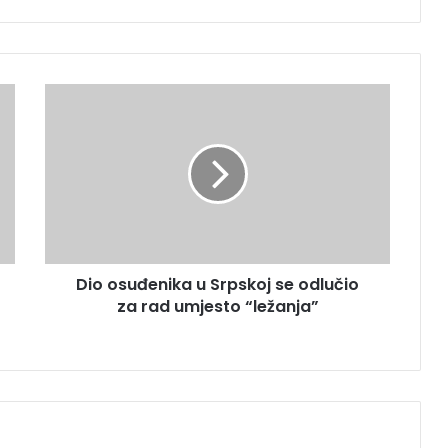
D
i
o
o
s
u
đ
e
n
Dio osuđenika u Srpskoj se odlučio
i
za rad umjesto “ležanja”
k
a
u
S
r
p
s