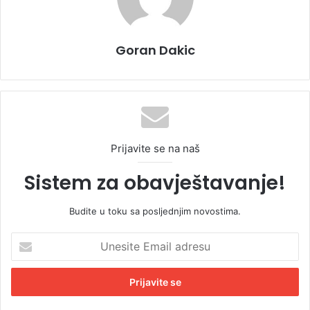
Goran Dakic
Prijavite se na naš
Sistem za obavještavanje!
Budite u toku sa posljednjim novostima.
U
n
e
s
i