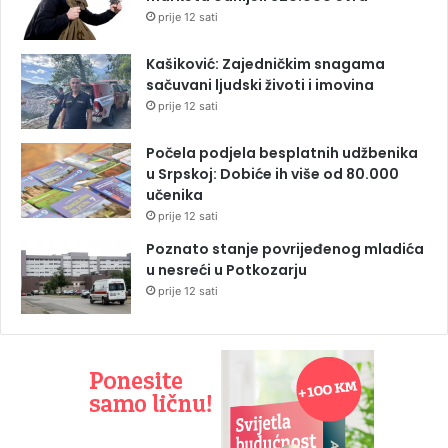
prije 12 sati
Kašiković: Zajedničkim snagama
sačuvani ljudski životi i imovina
prije 12 sati
Počela podjela besplatnih udžbenika
u Srpskoj: Dobiće ih više od 80.000
učenika
prije 12 sati
Poznato stanje povrijeđenog mladića
u nesreći u Potkozarju
prije 12 sati