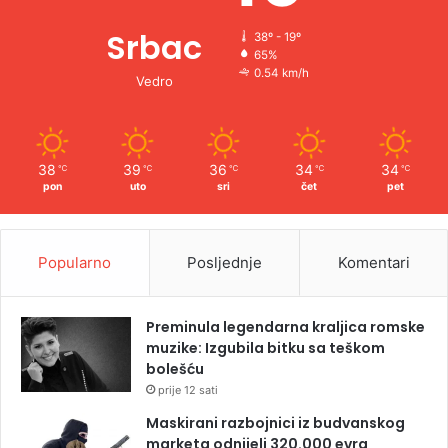
Srbac
38º - 19º
65%
0.54 km/h
Vedro
38
39
36
34
34
℃
℃
℃
℃
℃
pon
uto
sri
čet
pet
Popularno
Posljednje
Komentari
Preminula legendarna kraljica romske
muzike: Izgubila bitku sa teškom
bolešću
prije 12 sati
Maskirani razbojnici iz budvanskog
marketa odnijeli 320.000 evra