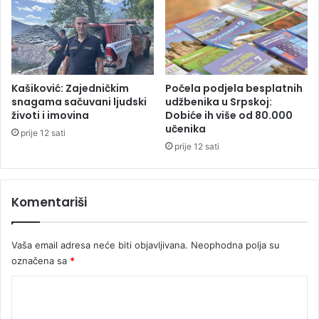
a
i
v
v
e
o
i
t
š
e
k
d
Kašiković: Zajedničkim
Počela podjela besplatnih
o
v
snagama sačuvani ljudski
udžbenika u Srpskoj:
l
životi i imovina
Dobiće ih više od 80.000
o
učenika
u
j
prije 12 sati
i
prije 12 sati
c
e
d
Komentariši
j
e
č
Vaša email adresa neće biti objavljivana.
Neophodna polja su
a
označena sa
*
k
a
K
,
o
a