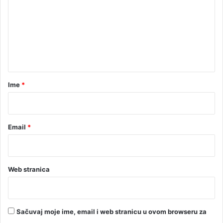
l
m
i
e
i
o
n
n
t
i
n
a
j
r
Ime
*
e
*
n
Email
*
Web stranica
Sačuvaj moje ime, email i web stranicu u ovom browseru za