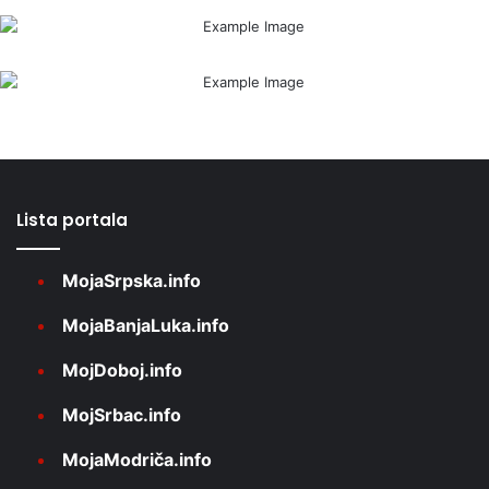
Lista portala
MojaSrpska.info
MojaBanjaLuka.info
MojDoboj.info
MojSrbac.info
MojaModriča.info