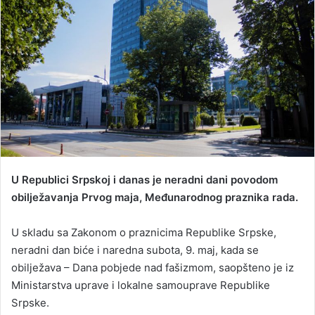
n
e
m
a
i
l
U Republici Srpskoj i danas je neradni dani povodom
obilježavanja Prvog maja, Međunarodnog praznika rada.
U skladu sa Zakonom o praznicima Republike Srpske,
neradni dan biće i naredna subota, 9. maj, kada se
obilježava – Dana pobjede nad fašizmom, saopšteno je iz
Ministarstva uprave i lokalne samouprave Republike
Srpske.