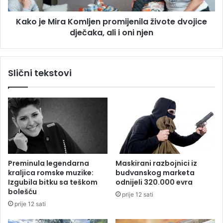
i
t
r
i
Kako je Mira Komljen promijenila živote dvojice
a
o
dječaka, ali i oni njen
K
S
o
a
m
b
l
Slični tekstovi
o
j
r
e
n
n
i
p
h
r
r
o
a
m
m
i
S
j
Preminula legendarna
Maskirani razbojnici iz
v
e
kraljica romske muzike:
budvanskog marketa
e
n
Izgubila bitku sa teškom
odnijeli 320.000 evra
t
i
bolešću
prije 12 sati
o
l
prije 12 sati
g
a
S
ž