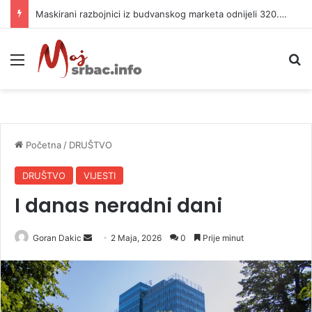
Maskirani razbojnici iz budvanskog marketa odnijeli 320.000 evra
Meni
P
Početna
/
DRUŠTVO
DRUŠTVO
VIJESTI
I danas neradni dani
Goran Dakic
S
2 Maja, 2026
0
Prije minut
e
n
d
a