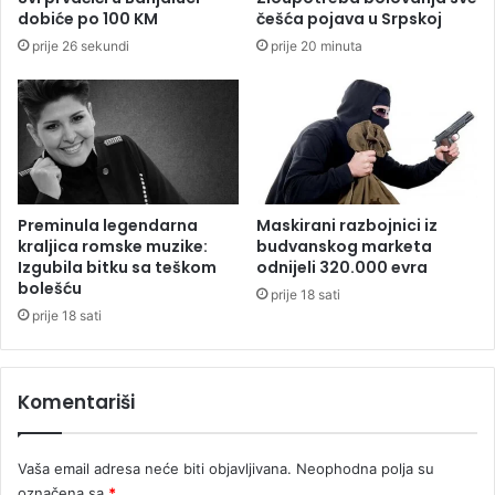
o
dobiće po 100 KM
češća pojava u Srpskoj
d
prije 26 sekundi
prije 20 minuta
i
n
j
a
k
d
a
n
Preminula legendarna
Maskirani razbojnici iz
a
kraljica romske muzike:
budvanskog marketa
s
Izgubila bitku sa teškom
odnijeli 320.000 evra
p
bolešću
prije 18 sati
r
prije 18 sati
e
d
T
Komentariši
u
ž
i
Vaša email adresa neće biti objavljivana.
Neophodna polja su
l
označena sa
*
a