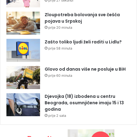
prije 27 sekundi
Zloupotreba bolovanja sve češća
pojava u Srpskoj
prije 20 minuta
Zašto toliko ljudi želi raditi u Lidlu?
prije 58 minuta
Glovo od danas više ne posluje u BiH
prije 60 minuta
Djevojka (18) izbodena u centru
Beograda, osumnjičene imaju 15 i 13
godina
prije 2 sata