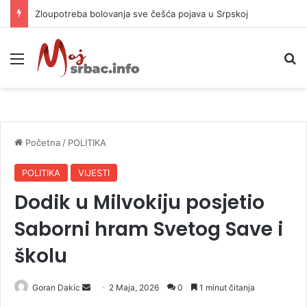
Zloupotreba bolovanja sve češća pojava u Srpskoj
Meni
P
Početna
/
POLITIKA
POLITIKA
VIJESTI
Dodik u Milvokiju posjetio
Saborni hram Svetog Save i
školu
Goran Dakic
S
2 Maja, 2026
0
1 minut čitanja
e