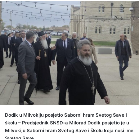
n
d
a
n
e
m
a
i
l
Dodik u Milvokiju posjetio Saborni hram Svetog Save i
školu – Predsjednik SNSD-a Milorad Dodik posjetio je u
Milvokiju Saborni hram Svetog Save i školu koja nosi ime
Svetog Save.