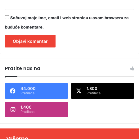
Sačuvaj moje ime, email i web stranicu u ovom browseru za
buduće komentare.
A
l
Pratite nas na
t
e
44.000
1.800
r
Pratilaca
Pratilaca
n
1.400
a
Pratilaca
t
i
v
Vrijeme