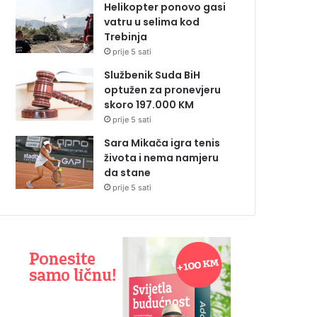
Helikopter ponovo gasi
vatru u selima kod
Trebinja
prije 5 sati
Službenik Suda BiH
optužen za pronevjeru
skoro 197.000 KM
prije 5 sati
Sara Mikača igra tenis
života i nema namjeru
da stane
prije 5 sati