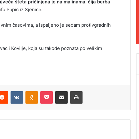
ajveća šteta pričinjena je na malinama, čija berba
ifo Papić iz Sjenice.
vnim časovima, a ispaljeno je sedam protivgradnih
vac i Kovilje, koja su takođe poznata po velikim
Reddit
VKontakte
Odnoklassniki
Pocket
Podijeli putem Emaila
Odštampaj