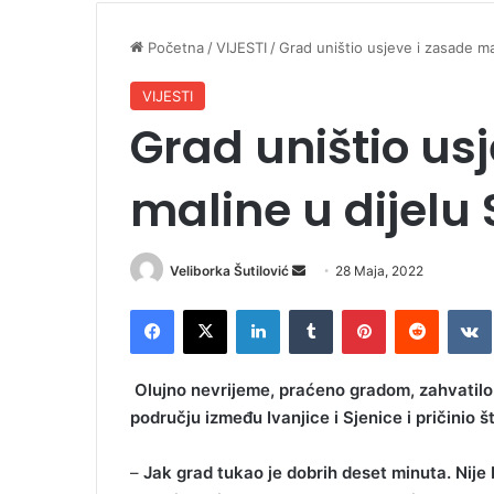
Početna
/
VIJESTI
/
Grad uništio usjeve i zasade mal
VIJESTI
Grad uništio us
maline u dijelu 
Veliborka Šutilović
S
28 Maja, 2022
e
Facebook
X
LinkedIn
Tumblr
Pinterest
Reddit
VK
n
d
a
Olujno nevrijeme, praćeno gradom, zahvatilo 
n
području između Ivanjice i Sjenice i pričinio 
e
m
–
Jak grad tukao je dobrih deset minuta. Nije b
a