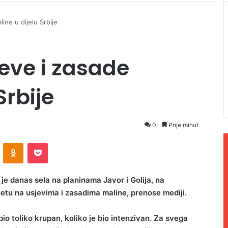
ine u dijelu Srbije
jeve i zasade
Srbije
0
Prije minut
ontakte
Odnoklassniki
Pocket
je danas sela na planinama Javor i Golija, na
štetu na usjevima i zasadima maline, prenose mediji.
io toliko krupan, koliko je bio intenzivan. Za svega