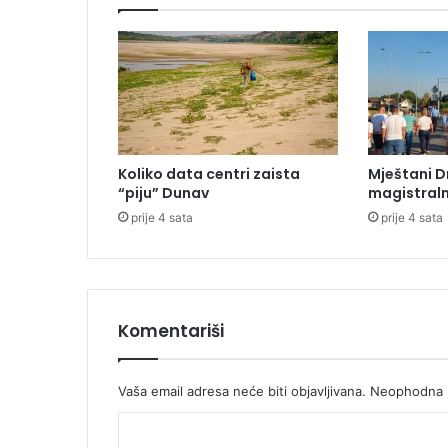
k
i
k
l
a
s
i
k
Koliko data centri zaista
Mještani D
n
“piju” Dunav
magistraln
a
prije 4 sata
prije 4 sata
j
p
o
p
u
l
Komentariši
a
r
n
Vaša email adresa neće biti objavljivana.
Neophodna p
i
K
j