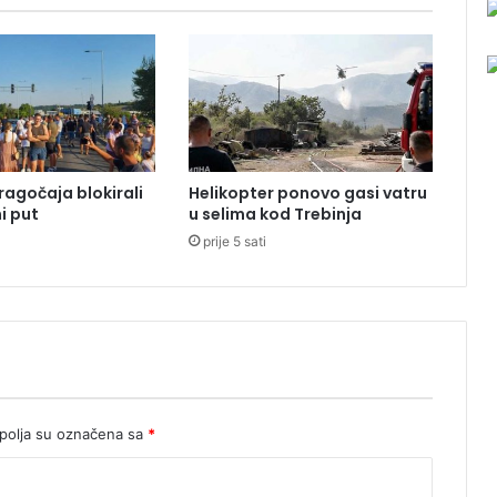
z
e
m
l
j
u
n
a
ragočaja blokirali
Helikopter ponovo gasi vatru
r
i put
u selima kod Trebinja
u
prije 5 sati
b
p
r
o
p
a
s
t
i
olja su označena sa
*