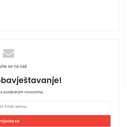
vite se na naš
obavještavanje!
sa posljednjim novostima.