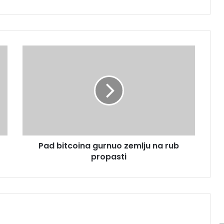
P
a
d
b
i
t
c
o
i
Pad bitcoina gurnuo zemlju na rub
n
propasti
a
g
u
r
n
u
o