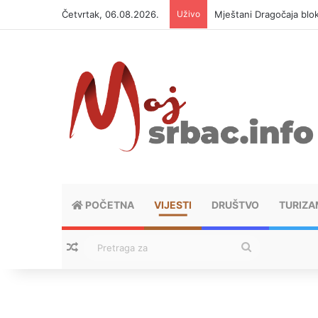
Četvrtak, 06.08.2026.
Uživo
Mještani Dragočaja bloki
POČETNA
VIJESTI
DRUŠTVO
TURIZA
Nasumični tekstovi
Pretraga
za