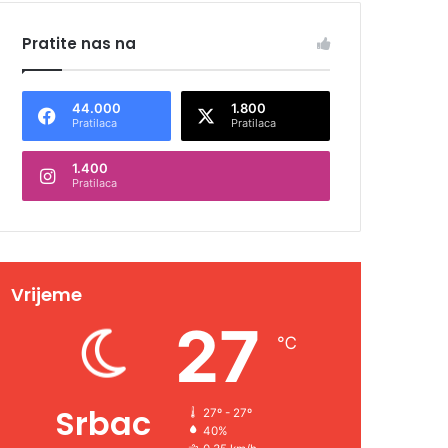
Pratite nas na
44.000
1.800
Pratilaca
Pratilaca
1.400
Pratilaca
Vrijeme
27
℃
Srbac
27º - 27º
40%