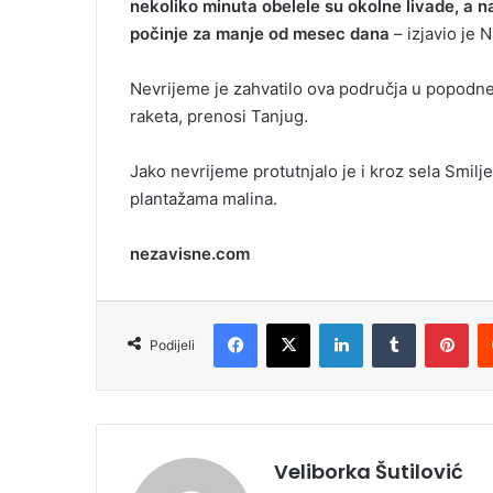
nekoliko minuta obelele su okolne livade, a n
i
počinje za manje od mesec dana
– izjavio je N
l
Nevrijeme je zahvatilo ova područja u popodne
raketa, prenosi Tanjug.
Jako nevrijeme protutnjalo je i kroz sela Smilje
plantažama malina.
nezavisne.com
Facebook
X
LinkedIn
Tumblr
Pinterest
Podijeli
Veliborka Šutilović