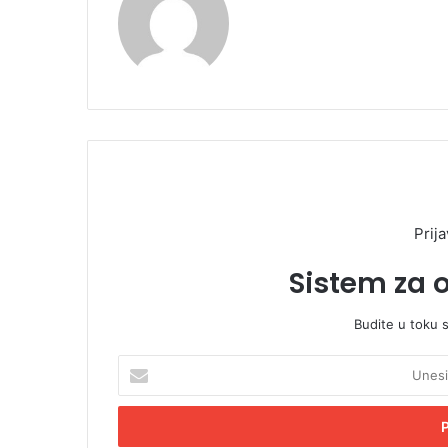
Prija
Sistem za 
Budite u toku 
U
n
e
s