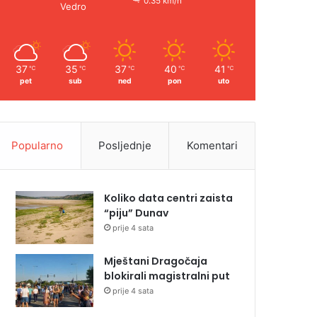
0.35 km/h
Vedro
37
35
37
40
41
℃
℃
℃
℃
℃
pet
sub
ned
pon
uto
Popularno
Posljednje
Komentari
Koliko data centri zaista
“piju” Dunav
prije 4 sata
Mještani Dragočaja
blokirali magistralni put
prije 4 sata