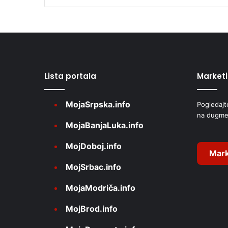
l
t
e
r
Lista portala
Market
n
a
MojaSrpska.info
Pogledajt
t
na dugme
i
MojaBanjaLuka.info
v
MojDoboj.info
e
Mark
MojSrbac.info
:
MojaModriča.info
MojBrod.info