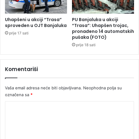
l
i
a
n
v
a
Uhapšeni u akciji “Trasa”
PU Banjaluka u akciji
e
g
sproveden u OJT Banjaluka
“Trasa”: Uhapšen trojac,
r
pronađeno 14 automatskih
o
prije 17 sati
pušaka (FOTO)
a
r
s
i
prije 18 sati
t
v
b
o
r
p
Komentariši
o
o
j
t
a
r
Vaša email adresa neće biti objavljivana.
Neophodna polja su
r
o
označena sa
*
o
š
đ
i
K
e
l
o
n
i
i
3
m
h
,
e
5