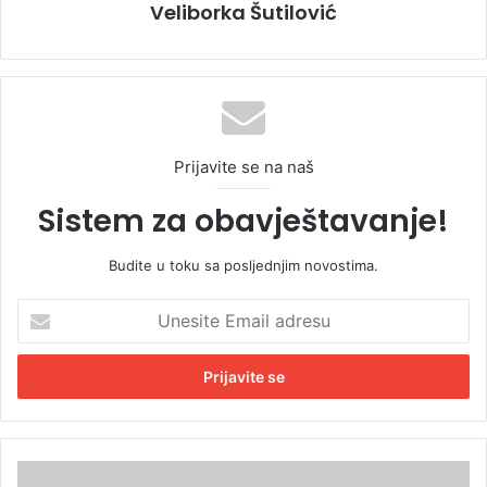
Veliborka Šutilović
Prijavite se na naš
Sistem za obavještavanje!
Budite u toku sa posljednjim novostima.
U
n
e
s
i
t
e
E
L