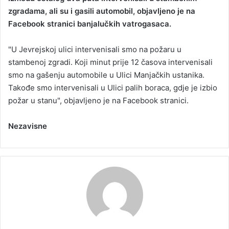
zgradama, ali su i gasili automobil, objavljeno je na
a
Facebook stranici banjalučkih vatrogasaca.
n
e
"U Jevrejskoj ulici intervenisali smo na požaru u
m
a
stambenoj zgradi. Koji minut prije 12 časova intervenisali
i
smo na gašenju automobile u Ulici Manjačkih ustanika.
l
Takođe smo intervenisali u Ulici palih boraca, gdje je izbio
požar u stanu", objavljeno je na Facebook stranici.
Nezavisne