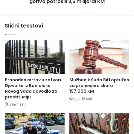
u
gorivo potrošili 3,5 milijardi KM
i
S
v
r
r
p
e
Slični tekstovi
s
d
k
a
u
B
:
i
Č
H
e
z
t
a
i
d
r
e
Pronađen mrtav u zatvoru:
Službenik Suda BiH optužen
i
v
Djevojke iz Banjaluke i
za pronevjeru skoro
o
e
Novog Sada dovodio za
197.000 KM
p
t
prostituciju
prije 16 sati
š
m
prije 1 sat
t
j
i
e
n
s
e
e
s
c