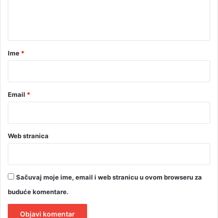
m
n
i
t
l
i
a
j
r
Ime
*
a
*
r
d
i
Email
*
K
M
Web stranica
Sačuvaj moje ime, email i web stranicu u ovom browseru za
buduće komentare.