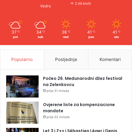
2.48 km/h
Vedro
37
34
38
41
41
℃
℃
℃
℃
℃
pet
sub
ned
pon
uto
Popularno
Posljednje
Komentari
Počeo 26. Međunarodni džez festival
na Zelenkovcu
prije 31 minuta
Ovjerene liste za kompenzacione
mandate
prije 32 minute
Let 3 i Z++ i Sébastien Léger i Denis