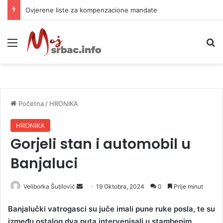
Ovjerene liste za kompenzacione mandate
Meni
P
Početna
/
HRONIKA
HRONIKA
Gorjeli stan i automobil u
Banjaluci
Veliborka Šutilović
S
19 Oktobra, 2024
0
Prije minut
e
Banjalučki vatrogasci su juče imali pune ruke posla, te su
n
između ostalog dva puta intervenisali u stambenim
d