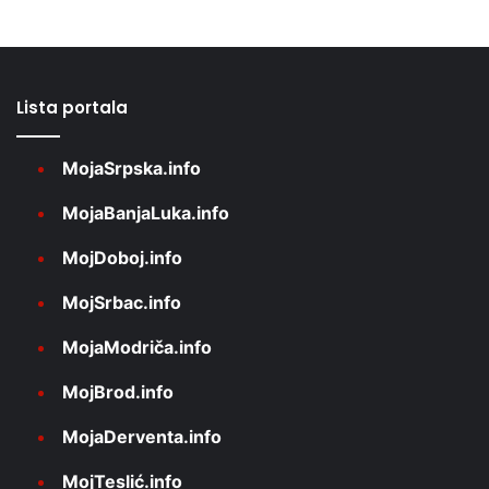
Lista portala
MojaSrpska.info
MojaBanjaLuka.info
MojDoboj.info
MojSrbac.info
MojaModriča.info
MojBrod.info
MojaDerventa.info
MojTeslić.info