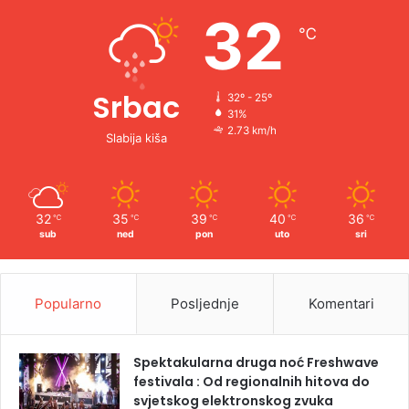
e
32
℃
:
Srbac
32º - 25º
31%
2.73 km/h
Slabija kiša
32
35
39
40
36
℃
℃
℃
℃
℃
sub
ned
pon
uto
sri
Popularno
Posljednje
Komentari
Spektakularna druga noć Freshwave
festivala : Od regionalnih hitova do
svjetskog elektronskog zvuka