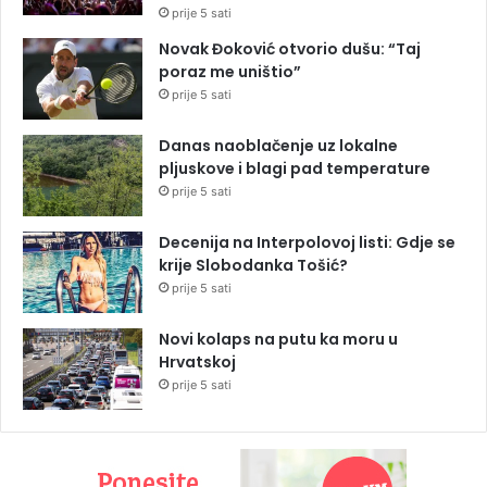
prije 5 sati
Novak Đoković otvorio dušu: “Taj
poraz me uništio”
prije 5 sati
Danas naoblačenje uz lokalne
pljuskove i blagi pad temperature
prije 5 sati
Decenija na Interpolovoj listi: Gdje se
krije Slobodanka Tošić?
prije 5 sati
Novi kolaps na putu ka moru u
Hrvatskoj
prije 5 sati