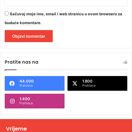
Sačuvaj moje ime, email i web stranicu u ovom browseru za
buduće komentare.
A
l
Pratite nas na
t
e
44.000
1.800
r
Pratilaca
Pratilaca
n
1.400
a
Pratilaca
t
i
v
Vrijeme