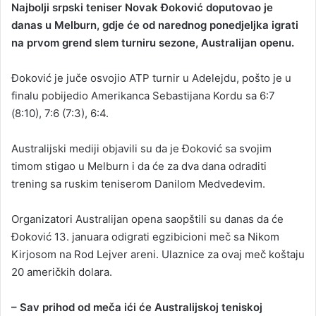
Najbolji srpski teniser Novak Đoković doputovao je
n
danas u Melburn, gdje će od narednog ponedjeljka igrati
d
na prvom grend slem turniru sezone, Australijan openu.
a
n
Đoković je juče osvojio ATP turnir u Adelejdu, pošto je u
e
finalu pobijedio Amerikanca Sebastijana Kordu sa 6:7
m
a
(8:10), 7:6 (7:3), 6:4.
i
l
Australijski mediji objavili su da je Đoković sa svojim
timom stigao u Melburn i da će za dva dana odraditi
trening sa ruskim teniserom Danilom Medvedevim.
Organizatori Australijan opena saopštili su danas da će
Đoković 13. januara odigrati egzibicioni meč sa Nikom
Kirjosom na Rod Lejver areni. Ulaznice za ovaj meč koštaju
20 američkih dolara.
– Sav prihod od meča ići će Australijskoj teniskoj