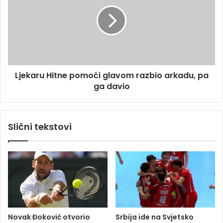
e
e
S
k
r
a
p
r
s
u
k
H
e
i
Ljekaru Hitne pomoći glavom razbio arkadu, pa
s
t
v
ga davio
n
e
e
č
p
a
o
Slični tekstovi
n
m
o
o
ć
i
g
l
a
v
o
Novak Đoković otvorio
Srbija ide na Svjetsko
m