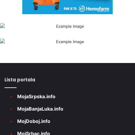
Lista portala
MojaSrpska.info
MojaBanjaLuka.info
MojDoboj.info
MojSrbac.info