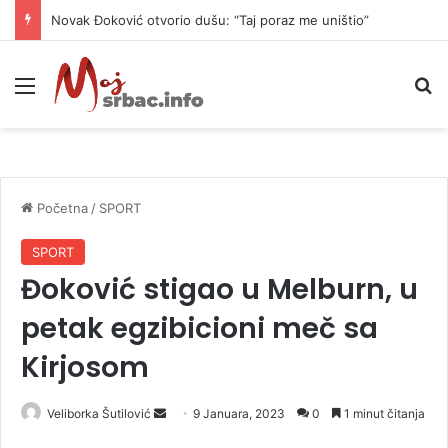
Novak Đoković otvorio dušu: “Taj poraz me uništio”
Meni
P
Početna
/
SPORT
SPORT
Đoković stigao u Melburn, u
petak egzibicioni meč sa
Kirjosom
Veliborka Šutilović
S
9 Januara, 2023
0
1 minut čitanja
e