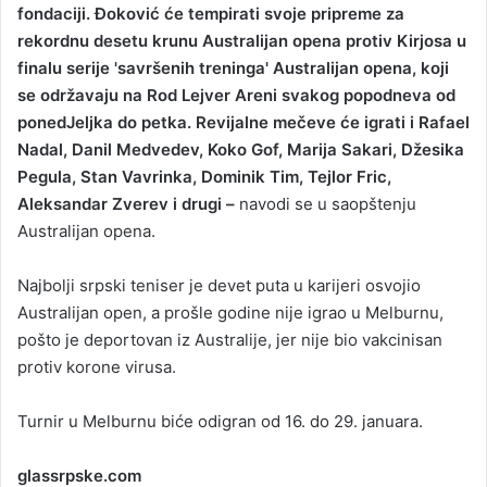
fondaciji. Đoković će tempirati svoje pripreme za
rekordnu desetu krunu Australijan opena protiv Kirjosa u
finalu serije 'savršenih treninga' Australijan opena, koji
se održavaju na Rod Lejver Areni svakog popodneva od
ponedJeljka do petka. Revijalne mečeve će igrati i Rafael
Nadal, Danil Medvedev, Koko Gof, Marija Sakari, Džesika
Pegula, Stan Vavrinka, Dominik Tim, Tejlor Fric,
Aleksandar Zverev i drugi –
navodi se u saopštenju
Australijan opena.
Najbolji srpski teniser je devet puta u karijeri osvojio
Australijan open, a prošle godine nije igrao u Melburnu,
pošto je deportovan iz Australije, jer nije bio vakcinisan
protiv korone virusa.
Turnir u Melburnu biće odigran od 16. do 29. januara.
glassrpske.com