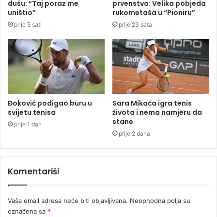
dušu: “Taj poraz me
prvenstvo: Velika pobjeda
r
uništio”
rukometaša u “Pioniru”
a
prije 5 sati
prije 23 sata
z
b
i
o
a
r
k
a
Đoković podigao buru u
Sara Mikača igra tenis
d
svijetu tenisa
života i nema namjeru da
u
stane
prije 1 dan
,
prije 2 dana
p
a
g
Komentariši
a
d
a
Vaša email adresa neće biti objavljivana.
Neophodna polja su
v
označena sa
*
i