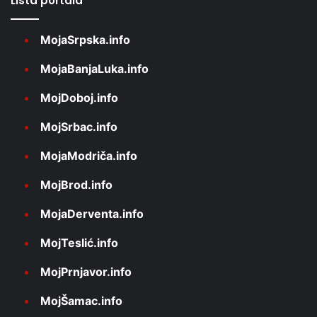
Lista portala
MojaSrpska.info
MojaBanjaLuka.info
MojDoboj.info
MojSrbac.info
MojaModriča.info
MojBrod.info
MojaDerventa.info
MojTeslić.info
MojPrnjavor.info
MojŠamac.info