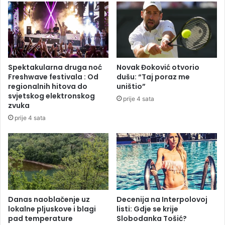
r
n
a
i
n
l
m
a
o
i
ž
z
Spektakularna druga noć
Novak Đoković otvorio
e
v
Freshwave festivala : Od
dušu: “Taj poraz me
u
o
regionalnih hitova do
uništio”
d
z
svjetskog elektronskog
prije 4 sata
a
n
zvuka
r
a
prije 4 sata
i
f
t
t
i
e
g
d
j
e
g
Danas naoblačenje uz
Decenija na Interpolovoj
lokalne pljuskove i blagi
listi: Gdje se krije
o
pad temperature
Slobodanka Tošić?
d