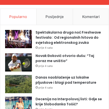
Popularno
Posljednje
Komentari
Spektakularna druga noć Freshwave
festivala : Od regionalnih hitova do
svjetskog elektronskog zvuka
prije 4 sata
Novak Đoković otvorio dušu: “Taj
poraz me uništio”
prije 4 sata
Danas naoblačenje uz lokalne
pljuskove i blagi pad temperature
prije 4 sata
Decenija na Interpolovoj listi: Gdje se
krije Slobodanka Tošić?