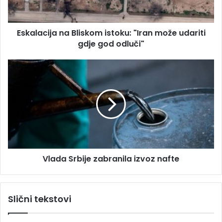
c
r
i
e
j
s
Eskalacija na Bliskom istoku: "Iran može udariti
a
u
gdje god odluči"
n
a
B
V
l
l
i
a
s
d
k
a
o
S
m
r
i
b
s
i
t
Vlada Srbije zabranila izvoz nafte
j
o
e
k
z
u
a
Slični tekstovi
:
b
"
r
I
a