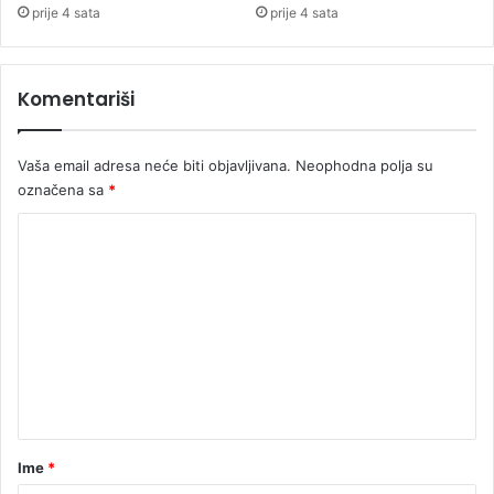
o
prije 4 sata
prije 4 sata
d
l
u
Komentariši
č
i
"
Vaša email adresa neće biti objavljivana.
Neophodna polja su
označena sa
*
K
o
m
e
n
t
a
r
Ime
*