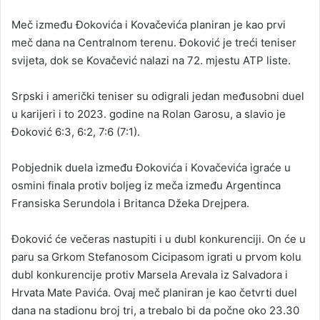
Meč između Đokovića i Kovačevića planiran je kao prvi
meč dana na Centralnom terenu. Đoković je treći teniser
svijeta, dok se Kovačević nalazi na 72. mjestu ATP liste.
Srpski i američki teniser su odigrali jedan međusobni duel
u karijeri i to 2023. godine na Rolan Garosu, a slavio je
Đoković 6:3, 6:2, 7:6 (7:1).
Pobjednik duela između Đokovića i Kovačevića igraće u
osmini finala protiv boljeg iz meča između Argentinca
Fransiska Serundola i Britanca Džeka Drejpera.
Đoković će večeras nastupiti i u dubl konkurenciji. On će u
paru sa Grkom Stefanosom Cicipasom igrati u prvom kolu
dubl konkurencije protiv Marsela Arevala iz Salvadora i
Hrvata Mate Pavića. Ovaj meč planiran je kao četvrti duel
dana na stadionu broj tri, a trebalo bi da počne oko 23.30