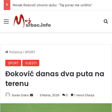
Novak Đoković otvorio dušu: “Taj poraz me uništio”
Meni
P
Početna
/
SPORT
SPORT
VIJESTI
Đoković danas dva puta na
terenu
Goran Dakic
S
9 Marta, 2026
0
1 minut čitanja
e
n