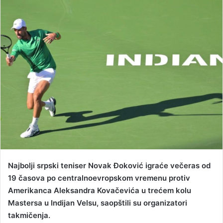
d
a
n
e
m
a
i
l
Najbolji srpski teniser Novak Đoković igraće večeras od
19 časova po centralnoevropskom vremenu protiv
Amerikanca Aleksandra Kovačevića u trećem kolu
Mastersa u Indijan Velsu, saopštili su organizatori
takmičenja.