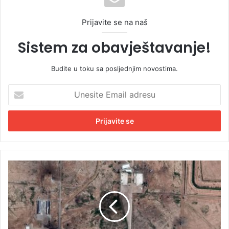
Prijavite se na naš
Sistem za obavještavanje!
Budite u toku sa posljednjim novostima.
U
n
e
s
i
t
e
E
E
m
s
a
k
i
a
l
l
a
a
d