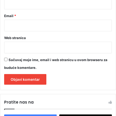
*
Email
*
Web stranica
Sačuvaj moje ime, email i web stranicu u ovom browseru za
buduće komentare.
A
l
Pratite nas na
t
e