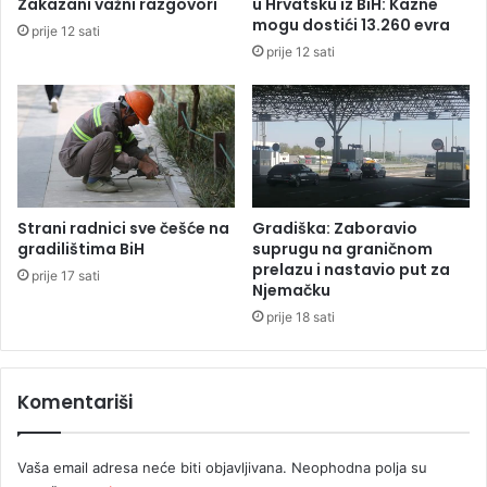
Zakazani važni razgovori
u Hrvatsku iz BiH: Kazne
e
mogu dostići 13.260 evra
prije 12 sati
r
prije 12 sati
z
a
s
p
o
m
e
n
Strani radnici sve češće na
Gradiška: Zaboravio
i
gradilištima BiH
suprugu na graničnom
k
prelazu i nastavio put za
prije 17 sati
Njemačku
k
n
prije 18 sati
e
z
u
Komentariši
L
a
z
Vaša email adresa neće biti objavljivana.
Neophodna polja su
a