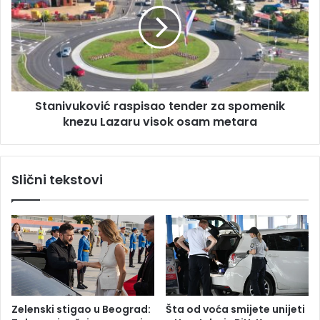
a
M
n
i
i
l
v
o
u
r
k
a
o
Stanivuković raspisao tender za spomenik
d
v
a
knezu Lazaru visok osam metara
i
D
ć
o
r
d
a
Slični tekstovi
i
s
k
p
a
i
s
a
o
t
e
n
Zelenski stigao u Beograd:
Šta od voća smijete unijeti
d