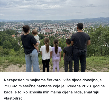
d
a
n
e
m
a
i
l
Nezaposlenim majkama četvoro i više djece dovoljno je
750 KM mjesečne naknade koja je uvedena 2023. godine
kada je toliko iznosila minimalna cijena rada, smatraju
vlastodršci.