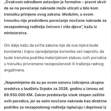
„Ovakvom odredbom ostavljen je formalno – pravni okvir
da se na povećanje naknade može uticati u bilo kom
trenutku primjene ovog zakona. Međutim, u ovom
trenutku nije predviđeno povećanje novčane naknade za
nezaposlenog roditelja četvoro i više djece“, kažu iz
ministarstva.
Oni dalje kažu da svrha zakona nije da ova mjera bude
konstanta i trajno opredjeljenje korisnika već naprotiv, da
bude trenutna podrška materijalnom statusu ovih porodica
u trenutku privremene nezaposlenosti ili traženja radnog
angažmana.
„Napominjemo da su po ovom osnovu izdvojena ukupna
sredstva u budžetu Srpske za 2026. godinu u iznosu od
69.950.000 KM. Zakon predstavlja visok stepen zaštite
ovih porodica, jer se osim novčane naknade kao direktne
podrške za nezaposlenog roditelja isplaćuju i doprinosi iz