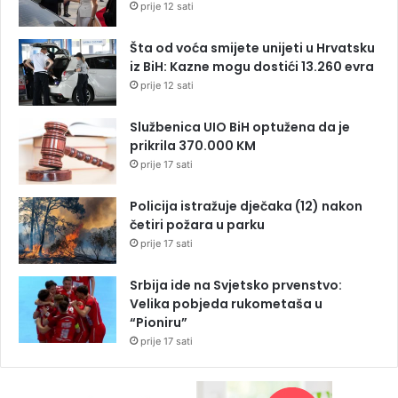
prije 12 sati
Šta od voća smijete unijeti u Hrvatsku
iz BiH: Kazne mogu dostići 13.260 evra
prije 12 sati
Službenica UIO BiH optužena da je
prikrila 370.000 KM
prije 17 sati
Policija istražuje dječaka (12) nakon
četiri požara u parku
prije 17 sati
Srbija ide na Svjetsko prvenstvo:
Velika pobjeda rukometaša u
“Pioniru”
prije 17 sati