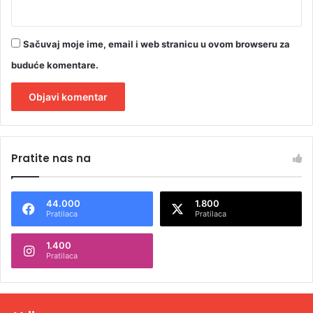
Sačuvaj moje ime, email i web stranicu u ovom browseru za
buduće komentare.
A
l
Pratite nas na
t
e
44.000
1.800
r
Pratilaca
Pratilaca
n
1.400
a
Pratilaca
t
i
v