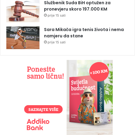
Službenik Suda BiH optužen za
pronevjeru skoro 197.000 KM
prije 15 sati
Sara Mikača igra tenis života i nema
namjeru da stane
prije 15 sati