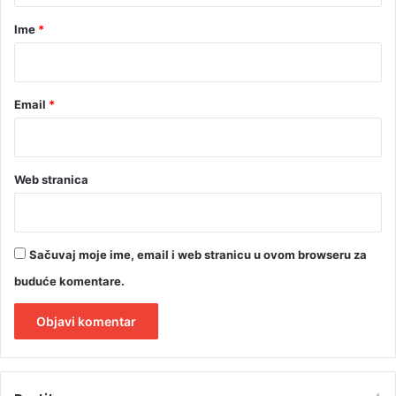
r
r
a
Ime
*
ć
*
a
j
Email
*
Web stranica
Sačuvaj moje ime, email i web stranicu u ovom browseru za
buduće komentare.
A
l