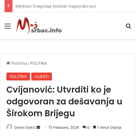
Helikopter ponovo gasi vatru u selima kod Trebinja
Meni
P
Početna
/
POLITIKA
POLITIKA
VIJESTI
Cvijanović: Utvrditi ko je
odgovoran za dešavanja u
Širokom Brijegu
Goran Dakic
S
15 Februara, 2026
0
1 minut čitanja
e