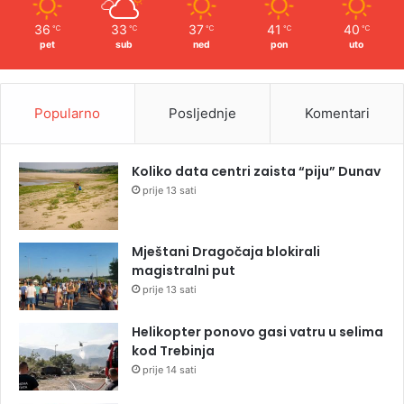
36
33
37
41
40
℃
℃
℃
℃
℃
pet
sub
ned
pon
uto
Popularno
Posljednje
Komentari
Koliko data centri zaista “piju” Dunav
prije 13 sati
Mještani Dragočaja blokirali
magistralni put
prije 13 sati
Helikopter ponovo gasi vatru u selima
kod Trebinja
prije 14 sati