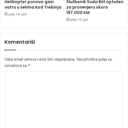
Helikopter ponovo gasi
Službenik Suda BiH optužen
v
vatru u selima kod Trebinja
za pronevjeru skoro
e
197.000 KM
prije 14 sati
n
prije 15 sati
t
e
:
Komentariši
O
b
u
Vaša email adresa neće biti objavljivana.
Neophodna polja su
s
t
označena sa
*
a
K
v
l
o
j
m
e
n
e
s
n
a
t
o
b
a