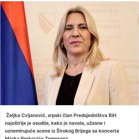
n
d
a
n
e
m
a
i
l
Željka Cvijanović, srpski član Predsjedništva BiH
najoštrije je osudila, kako je navela, užasne i
uznemirujuće scene iz Širokog Brijega sa koncerta
Marka Perkovića Tompsona.