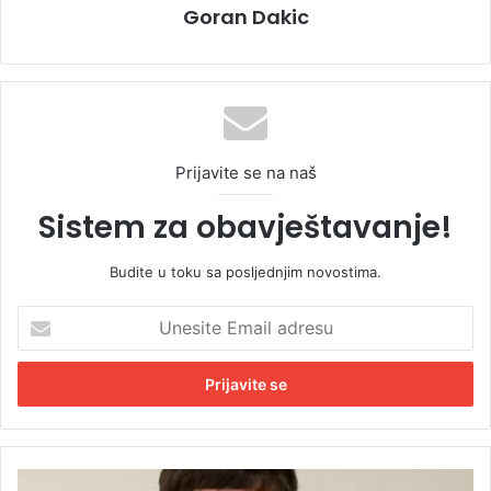
Goran Dakic
Prijavite se na naš
Sistem za obavještavanje!
Budite u toku sa posljednjim novostima.
U
n
e
s
i
t
e
E
D