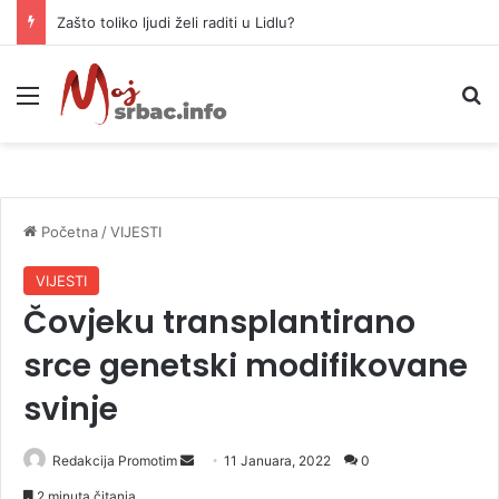
Glovo od danas više ne posluje u BiH
Meni
P
Početna
/
VIJESTI
VIJESTI
Čovjeku transplantirano
srce genetski modifikovane
svinje
Redakcija Promotim
S
11 Januara, 2022
0
e
2 minuta čitanja