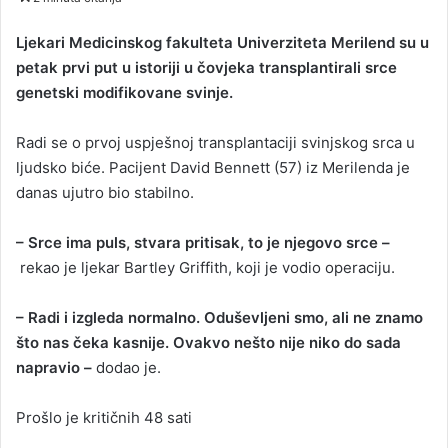
n
d
Ljekari Medicinskog fakulteta Univerziteta Merilend su u
a
petak prvi put u istoriji u čovjeka transplantirali srce
n
genetski modifikovane svinje.
e
m
Radi se o prvoj uspješnoj transplantaciji svinjskog srca u
a
ljudsko biće. Pacijent David Bennett (57) iz Merilenda je
i
danas ujutro bio stabilno.
l
– Srce ima puls, stvara pritisak, to je njegovo srce –
rekao je ljekar Bartley Griffith, koji je vodio operaciju.
– Radi i izgleda normalno. Oduševljeni smo, ali ne znamo
što nas čeka kasnije. Ovakvo nešto nije niko do sada
napravio –
dodao je.
Prošlo je kritičnih 48 sati