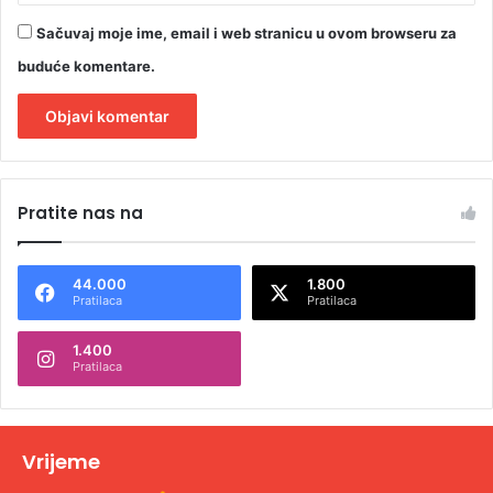
Sačuvaj moje ime, email i web stranicu u ovom browseru za
buduće komentare.
A
l
Pratite nas na
t
e
44.000
1.800
r
Pratilaca
Pratilaca
n
1.400
a
Pratilaca
t
i
v
Vrijeme
e