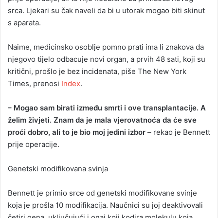
srca. Ljekari su čak naveli da bi u utorak mogao biti skinut
s aparata.
Naime, medicinsko osoblje pomno prati ima li znakova da
njegovo tijelo odbacuje novi organ, a prvih 48 sati, koji su
kritični, prošlo je bez incidenata, piše The New York
Times, prenosi
Index
.
– Mogao sam birati između smrti i ove transplantacije. A
želim živjeti. Znam da je mala vjerovatnoća da će sve
proći dobro, ali to je bio moj jedini izbor
– rekao je Bennett
prije operacije.
Genetski modifikovana svinja
Bennett je primio srce od genetski modifikovane svinje
koja je prošla 10 modifikacija. Naučnici su joj deaktivovali
četiri gena, uključujući i onaj koji kodira molekulu koja