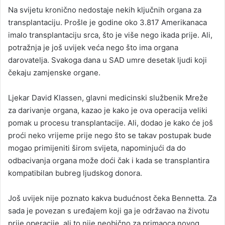
Na svijetu kronično nedostaje nekih ključnih organa za
transplantaciju. Prošle je godine oko 3.817 Amerikanaca
imalo transplantaciju srca, što je više nego ikada prije. Ali,
potražnja je još uvijek veća nego što ima organa
darovatelja. Svakoga dana u SAD umre desetak ljudi koji
čekaju zamjenske organe.
Ljekar David Klassen, glavni medicinski službenik Mreže
za darivanje organa, kazao je kako je ova operacija veliki
pomak u procesu transplantacije. Ali, dodao je kako će još
proći neko vrijeme prije nego što se takav postupak bude
mogao primijeniti širom svijeta, napominjući da do
odbacivanja organa može doći čak i kada se transplantira
kompatibilan bubreg ljudskog donora.
Još uvijek nije poznato kakva budućnost čeka Bennetta. Za
sada je povezan s uređajem koji ga je održavao na životu
prije operacije, ali to nije neobično za primaoca novog