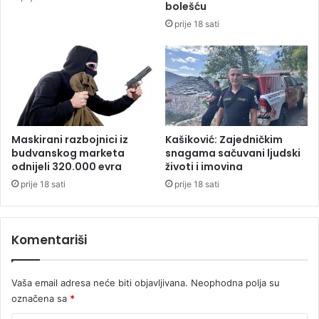
v
v
bolešću
i
a
prije 18 sati
r
k
u
c
s
i
n
a
B
i
H
Maskirani razbojnici iz
Kašiković: Zajedničkim
budvanskog marketa
snagama sačuvani ljudski
odnijeli 320.000 evra
životi i imovina
prije 18 sati
prije 18 sati
Komentariši
Vaša email adresa neće biti objavljivana.
Neophodna polja su
označena sa
*