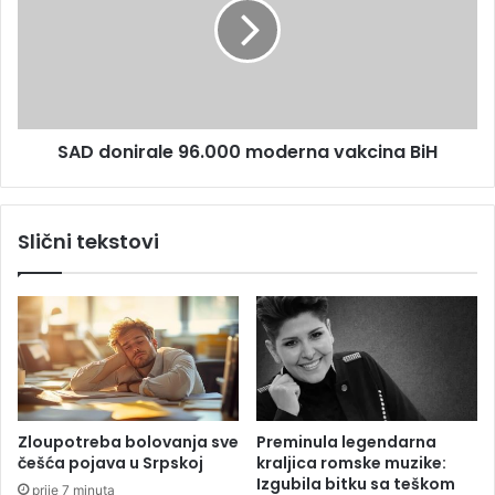
r
d
i
o
j
n
e
i
p
r
o
a
SAD donirale 96.000 moderna vakcina BiH
z
l
i
e
t
9
i
6
Slični tekstovi
v
.
a
0
n
0
n
0
a
m
k
o
o
d
r
e
o
r
Zloupotreba bolovanja sve
Preminula legendarna
n
n
češća pojava u Srpskoj
kraljica romske muzike:
a
a
Izgubila bitku sa teškom
prije 7 minuta