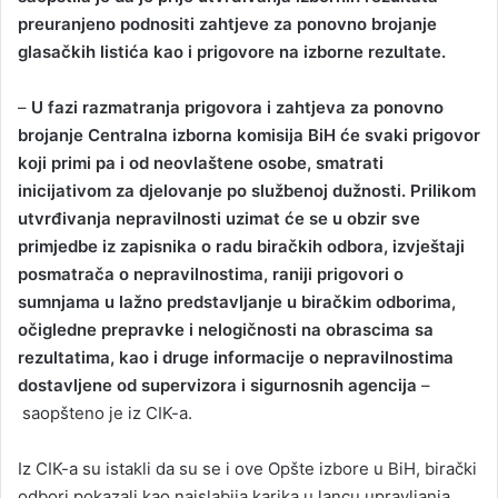
preuranjeno podnositi zahtjeve za ponovno brojanje
a
glasačkih listića kao i prigovore na izborne rezultate.
n
e
–
U fazi razmatranja prigovora i zahtjeva za ponovno
m
a
brojanje Centralna izborna komisija BiH će svaki prigovor
i
koji primi pa i od neovlaštene osobe, smatrati
l
inicijativom za djelovanje po službenoj dužnosti. Prilikom
utvrđivanja nepravilnosti uzimat će se u obzir sve
primjedbe iz zapisnika o radu biračkih odbora, izvještaji
posmatrača o nepravilnostima, raniji prigovori o
sumnjama u lažno predstavljanje u biračkim odborima,
očigledne prepravke i nelogičnosti na obrascima sa
rezultatima, kao i druge informacije o nepravilnostima
dostavljene od supervizora i sigurnosnih agencija
–
saopšteno je iz CIK-a.
Iz CIK-a su istakli da su se i ove Opšte izbore u BiH, birački
odbori pokazali kao najslabija karika u lancu upravljanja