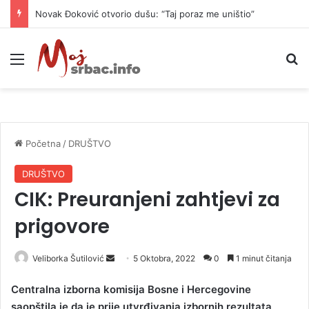
Novak Đoković otvorio dušu: “Taj poraz me uništio”
Meni
P
Početna
/
DRUŠTVO
DRUŠTVO
CIK: Preuranjeni zahtjevi za
prigovore
Veliborka Šutilović
S
5 Oktobra, 2022
0
1 minut čitanja
e
Centralna izborna komisija Bosne i Hercegovine
n
saopštila je da je prije utvrđivanja izbornih rezultata
d