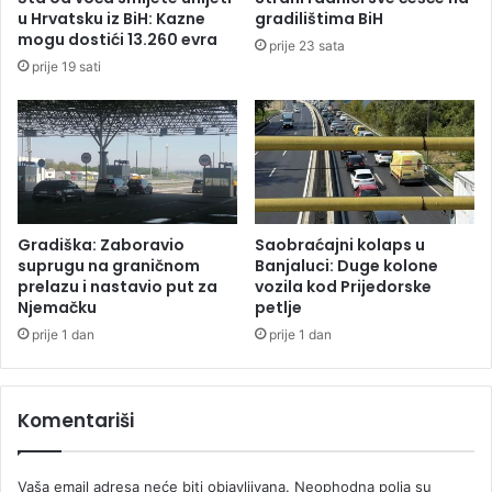
a
o
u Hrvatsku iz BiH: Kazne
gradilištima BiH
t
n
mogu dostići 13.260 evra
prije 23 sata
k
u
prije 19 sati
o
d
u
o
d
6
0
0
K
Gradiška: Zaboravio
Saobraćajni kolaps u
M
suprugu na graničnom
Banjaluci: Duge kolone
,
prelazu i nastavio put za
vozila kod Prijedorske
Njemačku
petlje
p
r
prije 1 dan
prije 1 dan
i
p
r
Komentariši
e
m
a
Vaša email adresa neće biti objavljivana.
Neophodna polja su
j