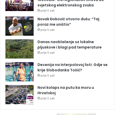
svjetskog elektronskog zvuka
prije 5 sati
Novak Đoković otvorio dušu: “Taj
poraz me uništio”
prije 5 sati
Danas naoblačenje uz lokalne
pljuskove i blagi pad temperature
prije 5 sati
Decenija na Interpolovoj listi: Gdje se
krije Slobodanka Tošić?
prije 5 sati
Novi kolaps na putu ka moru u
Hrvatskoj
prije 5 sati