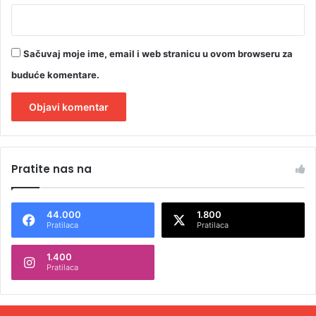
Sačuvaj moje ime, email i web stranicu u ovom browseru za
buduće komentare.
A
l
Pratite nas na
t
e
44.000
1.800
r
Pratilaca
Pratilaca
n
1.400
a
Pratilaca
t
i