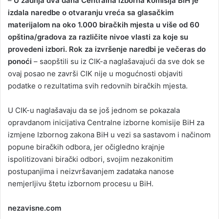
–
U zadnja dva dana Centralna izborna komisija BiH je
izdala naredbe o otvaranju vreća sa glasačkim
materijalom na oko 1.000 biračkih mjesta u više od 60
opština/gradova za različite nivoe vlasti za koje su
provedeni izbori. Rok za izvršenje naredbi je večeras do
ponoći
– saopštili su iz CIK-a naglašavajući da sve dok se
ovaj posao ne završi CIK nije u mogućnosti objaviti
podatke o rezultatima svih redovnih biračkih mjesta.
U CIK-u naglašavaju da se još jednom se pokazala
opravdanom inicijativa Centralne izborne komisije BiH za
izmjene Izbornog zakona BiH u vezi sa sastavom i načinom
popune biračkih odbora, jer očigledno krajnje
ispolitizovani birački odbori, svojim nezakonitim
postupanjima i neizvršavanjem zadataka nanose
nemjerljivu štetu izbornom procesu u BiH.
nezavisne.com