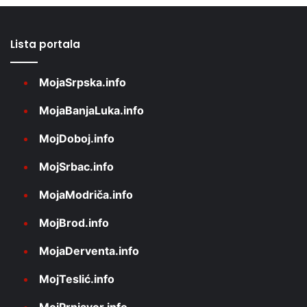
Lista portala
MojaSrpska.info
MojaBanjaLuka.info
MojDoboj.info
MojSrbac.info
MojaModriča.info
MojBrod.info
MojaDerventa.info
MojTeslić.info
MojPrnjavor.info