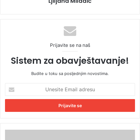
Ljiljana Miladić
Prijavite se na naš
Sistem za obavještavanje!
Budite u toku sa posljednjim novostima.
U
n
e
s
i
t
e
E
P
m
D