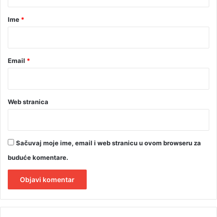
a
r
Ime
*
*
Email
*
Web stranica
Sačuvaj moje ime, email i web stranicu u ovom browseru za
buduće komentare.
A
l