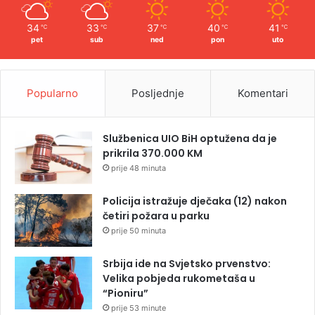
34
33
37
40
41
℃
℃
℃
℃
℃
pet
sub
ned
pon
uto
Popularno
Posljednje
Komentari
Službenica UIO BiH optužena da je
prikrila 370.000 KM
prije 48 minuta
Policija istražuje dječaka (12) nakon
četiri požara u parku
prije 50 minuta
Srbija ide na Svjetsko prvenstvo:
Velika pobjeda rukometaša u
“Pioniru”
prije 53 minute