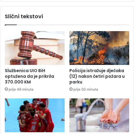
n
a
a
z
Slični tekstovi
j
b
v
o
i
g
š
p
e
r
g
o
l
d
a
a
s
j
Službenica UIO BiH
Policija istražuje dječaka
o
e
optužena da je prikrila
(12) nakon četiri požara u
v
o
370.000 KM
parku
a
t
prije 48 minuta
prije 50 minuta
u
r
B
o
a
v
n
n
j
i
o
h
j
g