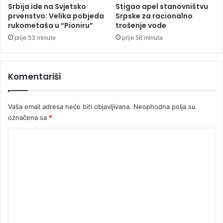
L
l
Srbija ide na Svjetsko
Stigao apel stanovništvu
u
j
prvenstvo: Velika pobjeda
Srpske za racionalno
c
rukometaša u “Pioniru”
trošenje vode
i
i
v
prije 53 minute
prije 56 minuta
a
Komentariši
Vaša email adresa neće biti objavljivana.
Neophodna polja su
označena sa
*
K
o
m
e
n
t