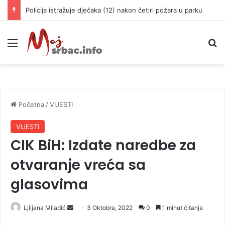
Policija istražuje dječaka (12) nakon četiri požara u parku
Meni
P
Početna
/
VIJESTI
VIJESTI
CIK BiH: Izdate naredbe za
otvaranje vreća sa
glasovima
Ljiljana Miladić
S
3 Oktobra, 2022
0
1 minut čitanja
e