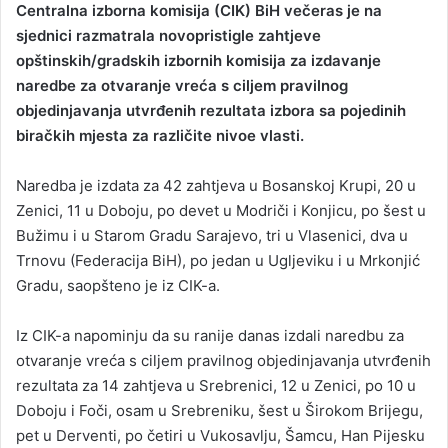
Centralna izborna komisija (CIK) BiH večeras je na
n
sjednici razmatrala novopristigle zahtjeve
d
opštinskih/gradskih izbornih komisija za izdavanje
a
naredbe za otvaranje vreća s ciljem pravilnog
n
objedinjavanja utvrđenih rezultata izbora sa pojedinih
e
biračkih mjesta za različite nivoe vlasti.
m
a
i
Naredba je izdata za 42 zahtjeva u Bosanskoj Krupi, 20 u
l
Zenici, 11 u Doboju, po devet u Modriči i Konjicu, po šest u
Bužimu i u Starom Gradu Sarajevo, tri u Vlasenici, dva u
Trnovu (Federacija BiH), po jedan u Ugljeviku i u Mrkonjić
Gradu, saopšteno je iz CIK-a.
Iz CIK-a napominju da su ranije danas izdali naredbu za
otvaranje vreća s ciljem pravilnog objedinjavanja utvrđenih
rezultata za 14 zahtjeva u Srebrenici, 12 u Zenici, po 10 u
Doboju i Foči, osam u Srebreniku, šest u Širokom Brijegu,
pet u Derventi, po četiri u Vukosavlju, Šamcu, Han Pijesku