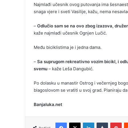
Najmlađi učesnik ovog putovanja ima šesnaest, 
snaga vjere i sveti Vasilije, kažu, nema nesavl
–
Odlučio sam se na ovo zbog izazova, druženja
kaže najmlađi učesnik Ognjen Lučić.
Među biciklistima je i jedna dama.
–
Sa suprugom rekreativno vozim bicikl, i odl
svemu
– kaže Leša Dangubić.
Po dolasku u manastir Ostrog i večernjeg bogos
blagoslovom se vratiti u svoj grad. Planiraju d
Banjaluka.net
Facebook
X
LinkedIn
Tumblr
Pinterest