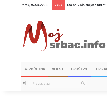
Petak, 07.08.2026.
Uživo
Šta od voća smijete unijet
POČETNA
VIJESTI
DRUŠTVO
TURIZA
Nasumični tekstovi
Pretraga
za