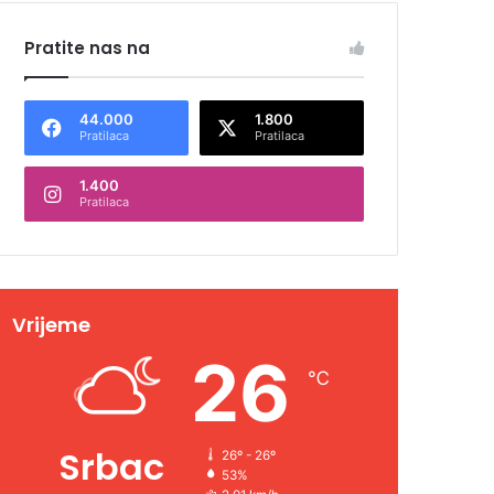
Pratite nas na
44.000
1.800
Pratilaca
Pratilaca
1.400
Pratilaca
Vrijeme
26
℃
Srbac
26º - 26º
53%