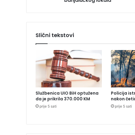
banjalučkog lokala
k
N
o
r
i
Slični tekstovi
s
a
:
O
p
r
o
š
t
Službenica UIO BiH optužena
Policija is
a
da je prikrila 370.000 KM
nakon četi
j
prije 5 sati
prije 5 sati
i
z
b
a
n