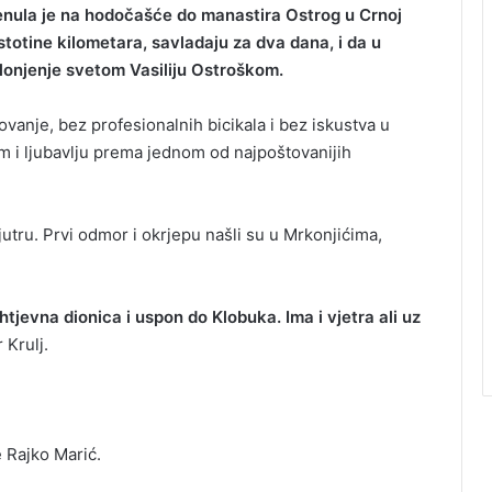
renula je na hodočašće do manastira Ostrog u Crnoj
 stotine kilometara, savladaju za dva dana, i da u
lonjenje svetom Vasiliju Ostroškom.
vanje, bez profesionalnih bicikala i bez iskustva u
om i ljubavlju prema jednom od najpoštovanijih
jutru. Prvi odmor i okrjepu našli su u Mrkonjićima,
jevna dionica i uspon do Klobuka. Ima i vjetra ali uz
 Krulj.
 Rajko Marić.