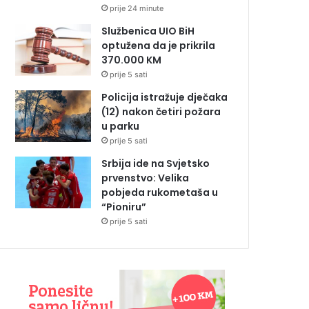
prije 24 minute
Službenica UIO BiH
optužena da je prikrila
370.000 KM
prije 5 sati
Policija istražuje dječaka
(12) nakon četiri požara
u parku
prije 5 sati
Srbija ide na Svjetsko
prvenstvo: Velika
pobjeda rukometaša u
“Pioniru”
prije 5 sati