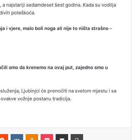
a najstariji sedamdeset šest godina. Kada su vodilja
adivih poteškoća.
 i vjere, malo boli noga ali nije to ništa strašno
–
učili smo da krenemo na ovaj put, zajedno smo u
luženja, Ljubinjci će prenoćiti na svetom mjestu i sa
a ovakve vožnje postanu tradicija.
Reddit
VKontakte
Odnoklassniki
Pocket
Podijeli putem Emaila
Odštampaj