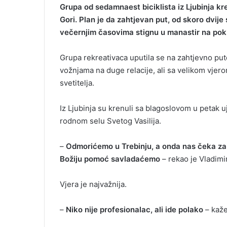
Grupa od sedamnaest biciklista iz Ljubinja k
Gori. Plan je da zahtjevan put, od skoro dvije
večernjim časovima stignu u manastir na pok
Grupa rekreativaca uputila se na zahtjevno puto
vožnjama na duge relacije, ali sa velikom vjer
svetitelja.
Iz Ljubinja su krenuli sa blagoslovom u petak u
rodnom selu Svetog Vasilija.
–
Odmorićemo u Trebinju, a onda nas čeka zaht
Božiju pomoć savladaćemo
– rekao je Vladimir
Vjera je najvažnija.
–
Niko nije profesionalac, ali ide polako
– kaže