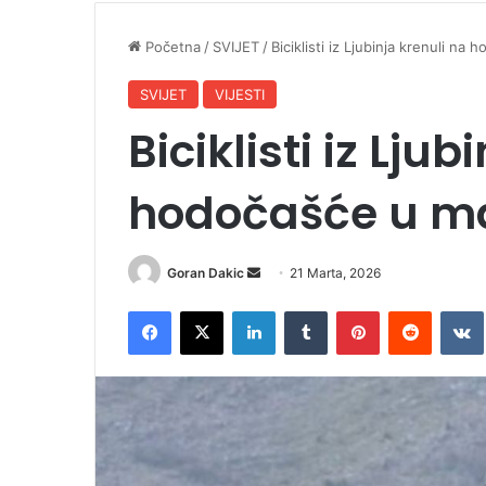
Početna
/
SVIJET
/
Biciklisti iz Ljubinja krenuli n
SVIJET
VIJESTI
Biciklisti iz Ljub
hodočašće u ma
Goran Dakic
S
21 Marta, 2026
e
Facebook
X
LinkedIn
Tumblr
Pinterest
Reddit
VK
n
d
a
n
e
m
a