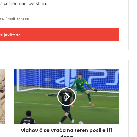
sa posljednjim novostima.
V
l
a
h
o
v
i
ć
s
Vlahović se vraća na teren poslije 111
e
v