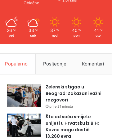
2.01 km/h
Oblačno
26
33
37
40
41
℃
℃
℃
℃
℃
pet
sub
ned
pon
uto
Popularno
Posljednje
Komentari
Zelenski stigao u
Beograd: Zakazani važni
razgovori
prije 21 minuta
Šta od voća smijete
unijeti u Hrvatsku iz BiH:
Kazne mogu dostići
13.260 evra