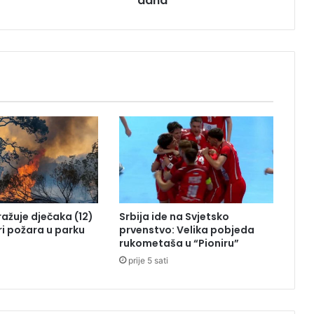
dana
r
a
ć
a
n
a
t
e
r
e
n
p
o
s
tražuje dječaka (12)
Srbija ide na Svjetsko
l
ri požara u parku
prvenstvo: Velika pobjeda
i
rukometaša u “Pioniru”
j
prije 5 sati
e
1
1
1