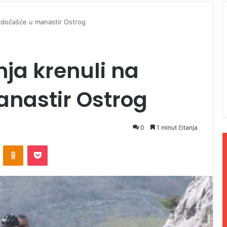
a hodočašće u manastir Ostrog
inja krenuli na
nastir Ostrog
0
1 minut čitanja
ontakte
Odnoklassniki
Pocket