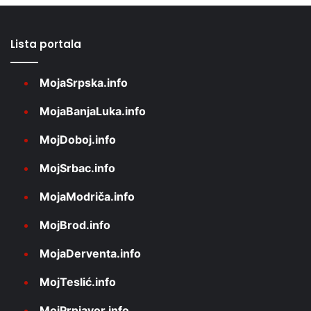
Lista portala
MojaSrpska.info
MojaBanjaLuka.info
MojDoboj.info
MojSrbac.info
MojaModriča.info
MojBrod.info
MojaDerventa.info
MojTeslić.info
MojPrnjavor.info