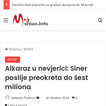
Potopljene četiri barže na Dunavu zbog nuklearke “Černavoda”
Meni
P
Početna
/
SPORT
SPORT
Alkaraz u nevjerici: Siner
poslije preokreta do šest
miliona
Veliborka Šutilović
S
20 Oktobra, 2024
0
e
1 minut čitanja