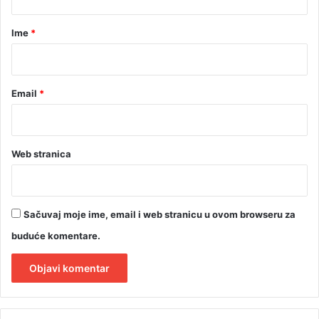
e
u
a
s
,
r
t
Ime
*
b
a
i
*
o
l
o
Email
*
k
a
š
n
j
Web stranica
e
n
j
a
Sačuvaj moje ime, email i web stranicu u ovom browseru za
buduće komentare.
A
l