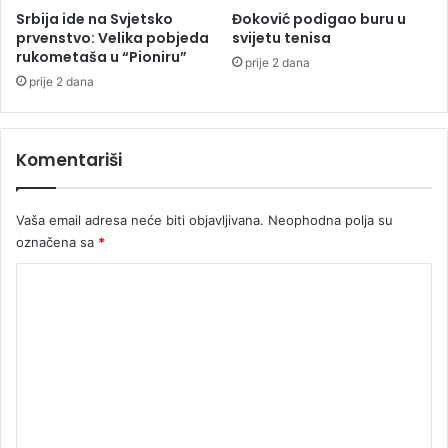
a
e
Srbija ide na Svjetsko
Đoković podigao buru u
č
l
prvenstvo: Velika pobjeda
svijetu tenisa
a
j
rukometaša u “Pioniru”
prije 2 dana
m
a
prije 2 dana
a
k
c
u
n
,
Komentariši
e
K
ć
r
e
e
Vaša email adresa neće biti objavljivana.
Neophodna polja su
d
š
a
označena sa
*
e
u
v
K
p
u
a
i
o
l
K
m
i
o
,
e
n
p
j
n
a
i
t
n
c