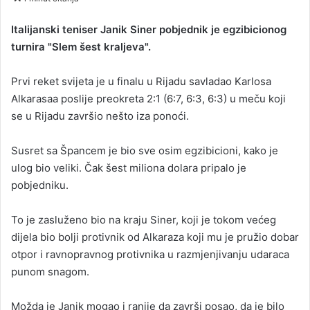
n
d
Italijanski teniser Janik Siner pobjednik je egzibicionog
a
turnira "Slem šest kraljeva".
n
e
Prvi reket svijeta je u finalu u Rijadu savladao Karlosa
m
Alkarasaa poslije preokreta 2:1 (6:7, 6:3, 6:3) u meču koji
a
se u Rijadu završio nešto iza ponoći.
i
l
Susret sa Špancem je bio sve osim egzibicioni, kako je
ulog bio veliki. Čak šest miliona dolara pripalo je
pobjedniku.
To je zasluženo bio na kraju Siner, koji je tokom većeg
dijela bio bolji protivnik od Alkaraza koji mu je pružio dobar
otpor i ravnopravnog protivnika u razmjenjivanju udaraca
punom snagom.
Možda je Janik mogao i ranije da završi posao, da je bilo