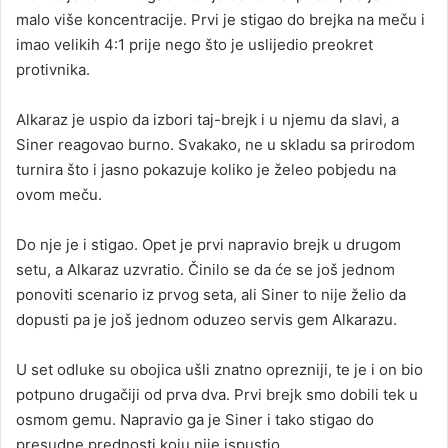
malo više koncentracije. Prvi je stigao do brejka na meču i
imao velikih 4:1 prije nego što je uslijedio preokret
protivnika.
Alkaraz je uspio da izbori taj-brejk i u njemu da slavi, a
Siner reagovao burno. Svakako, ne u skladu sa prirodom
turnira što i jasno pokazuje koliko je želeo pobjedu na
ovom meču.
Do nje je i stigao. Opet je prvi napravio brejk u drugom
setu, a Alkaraz uzvratio. Činilo se da će se još jednom
ponoviti scenario iz prvog seta, ali Siner to nije želio da
dopusti pa je još jednom oduzeo servis gem Alkarazu.
U set odluke su obojica ušli znatno oprezniji, te je i on bio
potpuno drugačiji od prva dva. Prvi brejk smo dobili tek u
osmom gemu. Napravio ga je Siner i tako stigao do
presudne prednosti koju nije ispustio.