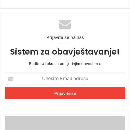
Prijavite se na naš
Sistem za obavještavanje!
Budite u toku sa posljednjim novostima.
U
n
e
s
i
t
e
E
P
m
r