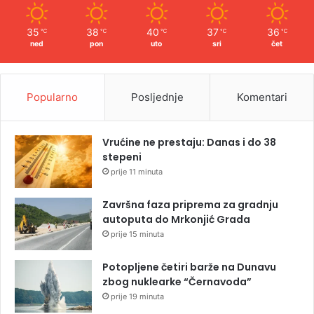
35
38
40
37
36
℃
℃
℃
℃
℃
ned
pon
uto
sri
čet
Popularno
Posljednje
Komentari
Vrućine ne prestaju: Danas i do 38
stepeni
prije 11 minuta
Završna faza priprema za gradnju
autoputa do Mrkonjić Grada
prije 15 minuta
Potopljene četiri barže na Dunavu
zbog nuklearke “Černavoda”
prije 19 minuta