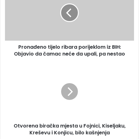
a
o
i
n
l
a
a
đ
d
e
r
n
e
o
s
Pronađeno tijelo ribara porijeklom iz BIH:
t
u
Objavio da čamac neće da upali, pa nestao
i
j
e
O
l
t
o
v
r
o
i
r
b
e
a
n
r
a
a
b
p
Otvorena biračka mjesta u Fojnici, Kiseljaku,
i
o
Kreševu i Konjicu, bilo kašnjenja
r
r
a