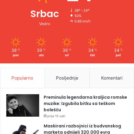
Srbac
38º - 24º
50%
0.86 km/h
Vedro
38
39
36
34
34
℃
℃
℃
℃
℃
pon
uto
sri
čet
pet
Popularno
Posljednje
Komentari
Preminula legendarna kraljica romske
muzike: Izgubila bitku sa teškom
bolešću
prije 15 sati
Maskirani razbojnici iz budvanskog
marketa odnijeli 320.000 evra