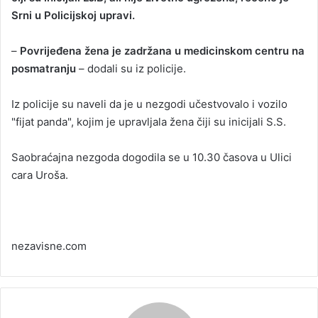
Srni u Policijskoj upravi.
a
n
–
Povrijeđena žena je zadržana u medicinskom centru na
e
posmatranju
– dodali su iz policije.
m
a
i
Iz policije su naveli da je u nezgodi učestvovalo i vozilo
l
"fijat panda", kojim je upravljala žena čiji su inicijali S.S.
Saobraćajna nezgoda dogodila se u 10.30 časova u Ulici
cara Uroša.
nezavisne.com