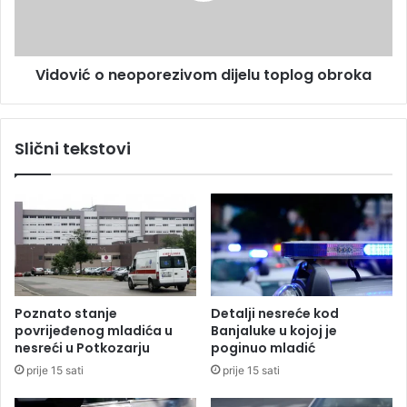
v
ć
l
o
j
n
e
Vidović o neoporezivom dijelu toplog obroka
e
n
o
i
p
m
o
Slični tekstovi
b
r
o
e
m
z
b
i
a
v
m
o
a
m
u
d
p
i
Poznato stanje
Detalji nesreće kod
o
j
povrijeđenog mladića u
Banjaluke u kojoj je
l
e
nesreći u Potkozarju
poginuo mladić
i
l
prije 15 sati
prije 15 sati
c
u
i
t