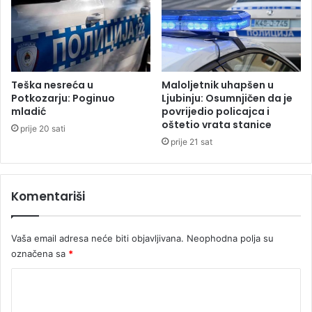
j
o
s
p
k
l
i
o
m
g
s
o
Teška nesreća u
Maloljetnik uhapšen u
t
b
Potkozarju: Poginuo
Ljubinju: Osumnjičen da je
a
mladić
povrijedio policajca i
r
oštetio vrata stanice
n
o
prije 20 sati
i
k
prije 21 sat
c
a
a
m
Komentariši
a
u
S
Vaša email adresa neće biti objavljivana.
Neophodna polja su
a
označena sa
*
r
a
K
j
e
o