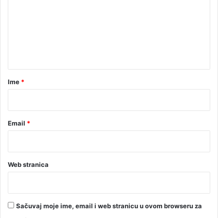
v
m
u
e
n
t
a
r
Ime
*
*
Email
*
Web stranica
Sačuvaj moje ime, email i web stranicu u ovom browseru za