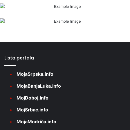
Lista portala
MojaSrpska.info
MojaBanjaLuka.info
MojDoboj.info
MojSrbac.info
MojaModriča.info