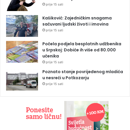
prije 15 sati
Kašiković: Zajedničkim snagama
sačuvani ljudski životi i imovina
prije 15 sati
Počela podjela besplatnih udžbenika
u Srpskoj: Dobiće ih više od 80.000
učenika
prije 15 sati
Poznato stanje povrijeđenog mladića
u nesreći u Potkozarju
prije 15 sati