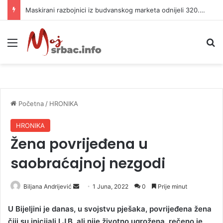
Maskirani razbojnici iz budvanskog marketa odnijeli 320.000 evra
Meni
P
Početna
/
HRONIKA
HRONIKA
Žena povrijeđena u
saobraćajnoj nezgodi
Biljana Andrijević
S
1 Juna, 2022
0
Prije minut
e
U Bijeljini je danas, u svojstvu pješaka, povrijeđena žena
n
čiji su inicijali LJ.B, ali nije životno ugrožena, rečeno je
d