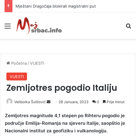
Mještani Dragočaja blokirali magistralni put
Meni
P
Početna
/
VIJESTI
VIJESTI
Zemljotres pogodio Italiju
Veliborka Šutilović
S
28 Januara, 2023
0
Prije minut
e
Zemljotres magnitude 4,1 stepen po Rihteru pogodio je
n
područje Emilija-Romanja na sjeveru Italije, saopštio je
d
Nacionalni institut za geofiziku i vulkanologiju.
a