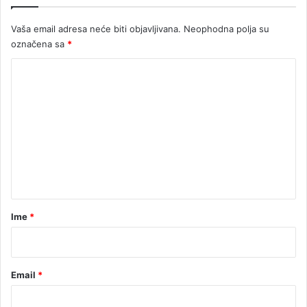
a
d
Vaša email adresa neće biti objavljivana.
Neophodna polja su
i
h
označena sa
*
K
o
m
e
n
t
a
r
Ime
*
*
Email
*