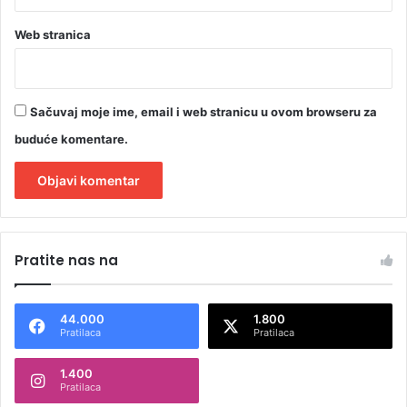
Web stranica
Sačuvaj moje ime, email i web stranicu u ovom browseru za
buduće komentare.
A
l
Pratite nas na
t
e
44.000
1.800
r
Pratilaca
Pratilaca
n
1.400
a
Pratilaca
t