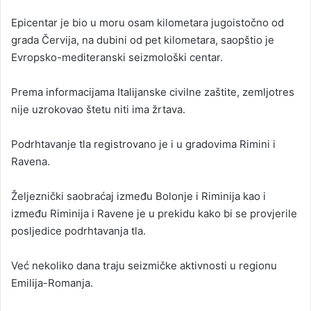
n
Epicentar je bio u moru osam kilometara jugoistočno od
e
grada Červija, na dubini od pet kilometara, saopštio je
m
a
Evropsko-mediteranski seizmološki centar.
i
l
Prema informacijama Italijanske civilne zaštite, zemljotres
nije uzrokovao štetu niti ima žrtava.
Podrhtavanje tla registrovano je i u gradovima Rimini i
Ravena.
Željeznički saobraćaj između Bolonje i Riminija kao i
između Riminija i Ravene je u prekidu kako bi se provjerile
posljedice podrhtavanja tla.
Već nekoliko dana traju seizmičke aktivnosti u regionu
Emilija-Romanja.