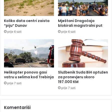
n
i
i
ć
j
"
e
z
Koliko data centri zaista
Mještani Dragočaja
g
b
“piju” Dunav
blokirali magistralni put
r
prije 6 sati
prije 6 sati
i
n
u
t
o
8
9
d
Helikopter ponovo gasi
Službenik Suda BiH optužen
j
vatru u selima kod Trebinja
za pronevjeru skoro
e
197.000 KM
prije 7 sati
c
prije 7 sati
e
i
m
Komentariši
l