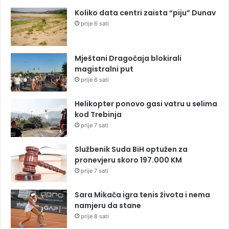
Koliko data centri zaista “piju” Dunav
prije 6 sati
Mještani Dragočaja blokirali
magistralni put
prije 6 sati
Helikopter ponovo gasi vatru u selima
kod Trebinja
prije 7 sati
Službenik Suda BiH optužen za
pronevjeru skoro 197.000 KM
prije 7 sati
Sara Mikača igra tenis života i nema
namjeru da stane
prije 8 sati