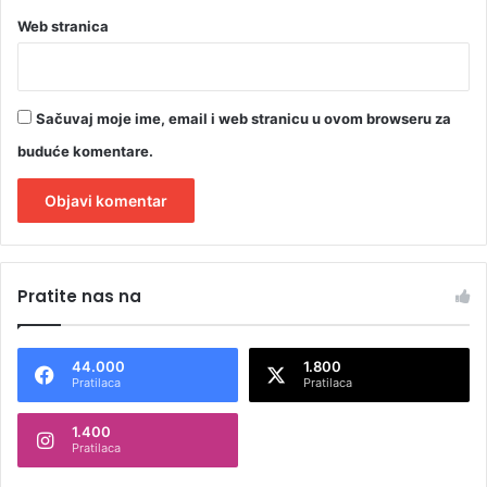
Web stranica
Sačuvaj moje ime, email i web stranicu u ovom browseru za
buduće komentare.
A
l
Pratite nas na
t
e
44.000
1.800
r
Pratilaca
Pratilaca
n
1.400
a
Pratilaca
t