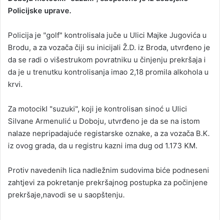
Policijske uprave.
a
n
Policija je "golf" kontrolisala juče u Ulici Majke Jugovića u
e
Brodu, a za vozača čiji su inicijali Ž.D. iz Broda, utvrđeno je
m
a
da se radi o višestrukom povratniku u činjenju prekršaja i
i
da je u trenutku kontrolisanja imao 2,18 promila alkohola u
l
krvi.
Za motocikl "suzuki", koji je kontrolisan sinoć u Ulici
Silvane Armenulić u Doboju, utvrđeno je da se na istom
nalaze nepripadajuće registarske oznake, a za vozača B.K.
iz ovog grada, da u registru kazni ima dug od 1.173 KM.
Protiv navedenih lica nadležnim sudovima biće podneseni
zahtjevi za pokretanje prekršajnog postupka za počinjene
prekršaje,navodi se u saopštenju.