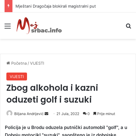
Mještani Dragočaja blokirali magistralni put
Meni
P
Početna
/
VIJESTI
VIJESTI
Zbog alkohola i kazni
oduzeti golf i suzuki
Biljana Andrijević
S
21 Jula, 2022
0
Prije minut
e
Policija je u Brodu oduzela putnički automobil "golf", a u
n
Doboju motocikl "suzuki", saopšteno je iz dobojske
d