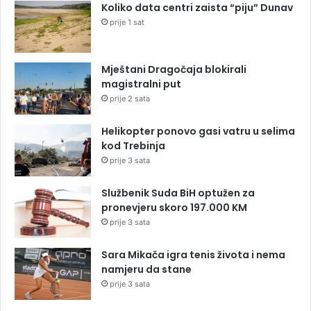
Koliko data centri zaista “piju” Dunav
prije 1 sat
Mještani Dragočaja blokirali
magistralni put
prije 2 sata
Helikopter ponovo gasi vatru u selima
kod Trebinja
prije 3 sata
Službenik Suda BiH optužen za
pronevjeru skoro 197.000 KM
prije 3 sata
Sara Mikača igra tenis života i nema
namjeru da stane
prije 3 sata