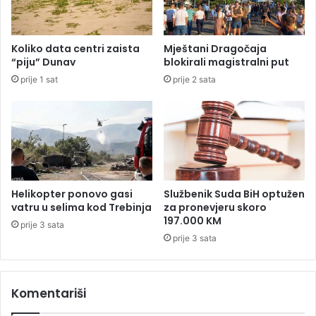
a
i
v
l
o
i
Koliko data centri zaista
Mještani Dragočaja
z
o
“piju” Dunav
blokirali magistralni put
i
n
prije 1 sat
prije 2 sata
l
a
a
K
u
M
n
,
o
1
s
2
i
0
l
.
Helikopter ponovo gasi
Službenik Suda BiH optužen
i
0
vatru u selima kod Trebinja
za pronevjeru skoro
n
0
197.000 KM
prije 3 sata
e
0
prije 3 sata
i
p
s
r
t
i
i
Komentariši
j
n
a