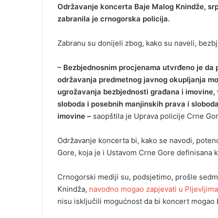
Održavanje koncerta Baje Malog Knindže, srps
zabranila je crnogorska policija.
Zabranu su donijeli zbog, kako su naveli, bezb
– Bezbjednosnim procjenama utvrđeno je da p
održavanja predmetnog javnog okupljanja mog
ugrožavanja bezbjednosti građana i imovine, v
sloboda i posebnih manjinskih prava i sloboda 
imovine –
saopštila je Uprava policije Crne Gor
Održavanje koncerta bi, kako se navodi, potenci
Gore, koja je i Ustavom Crne Gore definisana 
Crnogorski mediji su, podsjetimo, prošle sedmic
Knindža,
navodno mogao zapjevati u Pljevljima
nisu isključili mogućnost da bi koncert mogao 