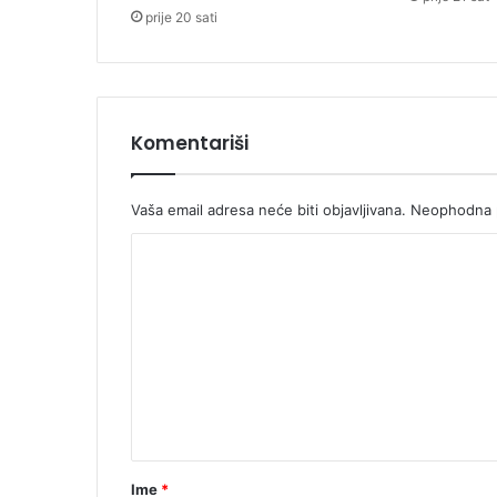
o
prije 20 sati
v
i
ć
e
v
Komentariši
t
e
n
Vaša email adresa neće biti objavljivana.
Neophodna p
d
e
K
r
z
o
a
m
r
e
a
s
n
v
t
j
e
a
t
r
Ime
*
u