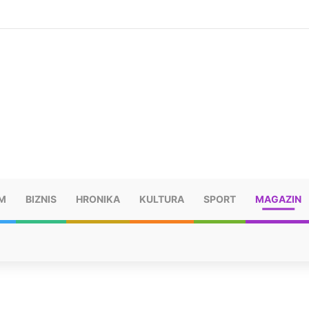
ušu: “Taj poraz me uništio”
M
BIZNIS
HRONIKA
KULTURA
SPORT
MAGAZIN