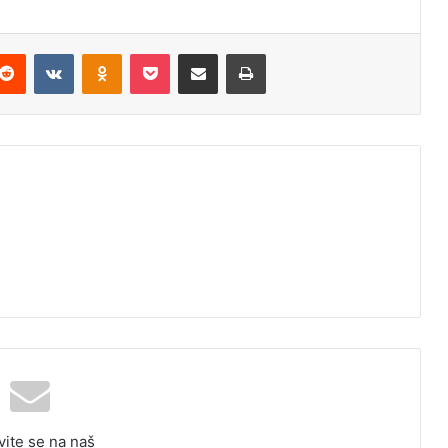
Reddit
VKontakte
Odnoklassniki
Pocket
Podijeli putem Emaila
Odštampaj
vite se na naš