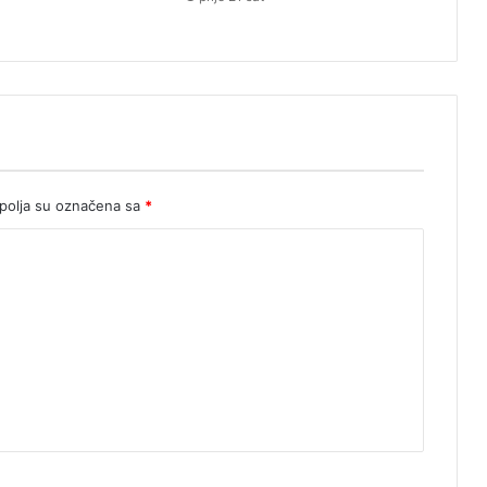
p
r
u
g
j
u
t
r
o
olja su označena sa
*
s
u
K
i
s
e
l
j
a
k
u