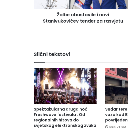
u
s
s
u
Žalbe obustavile i novi
t
Stanivukovićev tender za rasvjetu
a
v
i
l
e
i
Slični tekstovi
n
o
v
i
S
t
a
n
i
Spektakularna druga noć
Sudar tere
v
Freshwave festivala : Od
voza kod B
u
regionalnih hitova do
povrijeđen
k
svjetskog elektronskog zvuka
prije 21 sat