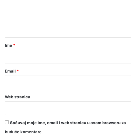
e
n
t
a
r
Ime
*
*
Email
*
Web stranica
Sačuvaj moje ime, email i web stranicu u ovom browseru za
buduće komentare.