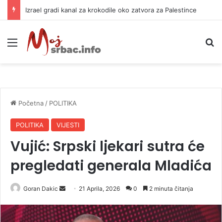
Izrael gradi kanal za krokodile oko zatvora za Palestince
Meni
P
Početna
/
POLITIKA
POLITIKA
VIJESTI
Vujić: Srpski ljekari sutra će
pregledati generala Mladića
Goran Dakic
S
21 Aprila, 2026
0
2 minuta čitanja
e
n