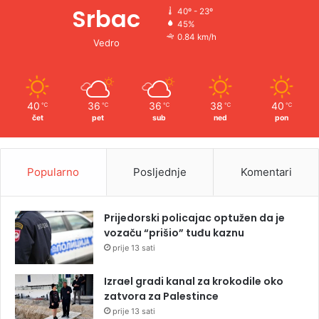
Srbac
40º - 23º
45%
0.84 km/h
Vedro
40
36
36
38
40
℃
℃
℃
℃
℃
čet
pet
sub
ned
pon
Popularno
Posljednje
Komentari
Prijedorski policajac optužen da je
vozaču “prišio” tuđu kaznu
prije 13 sati
Izrael gradi kanal za krokodile oko
zatvora za Palestince
prije 13 sati