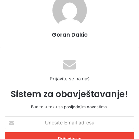
Goran Dakic
Prijavite se na naš
Sistem za obavještavanje!
Budite u toku sa posljednjim novostima.
U
n
e