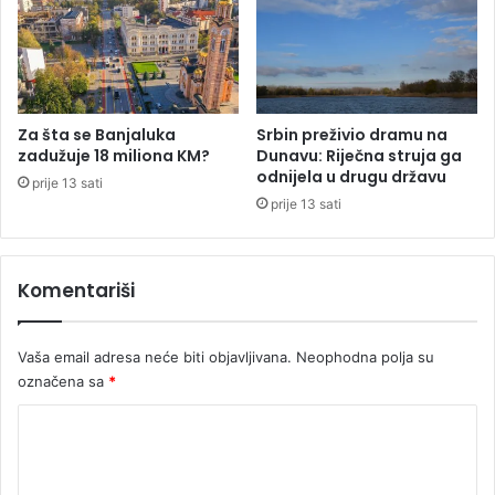
e
a
š
n
k
j
o
a
l
u
Za šta se Banjaluka
Srbin preživio dramu na
c
zadužuje 18 miliona KM?
Dunavu: Riječna struja ga
odnijela u drugu državu
i
prije 13 sati
prije 13 sati
Komentariši
Vaša email adresa neće biti objavljivana.
Neophodna polja su
označena sa
*
K
o
m