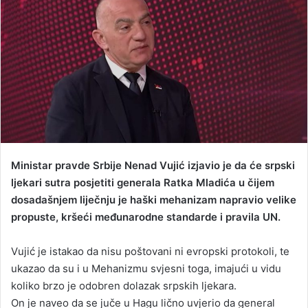
d
a
n
e
m
a
i
l
Ministar pravde Srbije Nenad Vujić izjavio je da će srpski
ljekari sutra posjetiti generala Ratka Mladića u čijem
dosadašnjem liječnju je haški mehanizam napravio velike
propuste, kršeći međunarodne standarde i pravila UN.
Vujić je istakao da nisu poštovani ni evropski protokoli, te
ukazao da su i u Mehanizmu svjesni toga, imajući u vidu
koliko brzo je odobren dolazak srpskih ljekara.
On je naveo da se juče u Hagu lično uvjerio da general