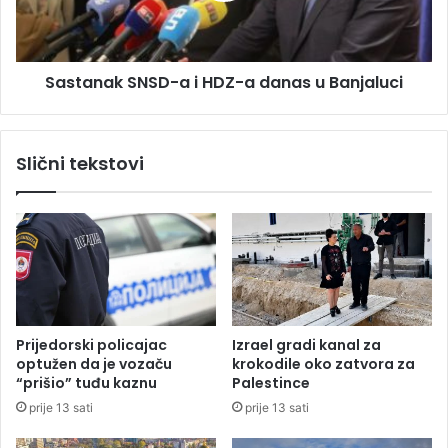
r
a
a
k
n
S
s
Sastanak SNSD-a i HDZ-a danas u Banjaluci
N
k
S
o
D
g
-
Slični tekstovi
u
a
r
i
a
H
n
D
i
Z
j
-
u
a
m
d
a
a
Prijedorski policajac
Izrael gradi kanal za
b
n
optužen da je vozaču
krokodile oko zatvora za
i
a
“prišio” tuđu kaznu
Palestince
ć
s
prije 13 sati
prije 13 sati
e
u
t
B