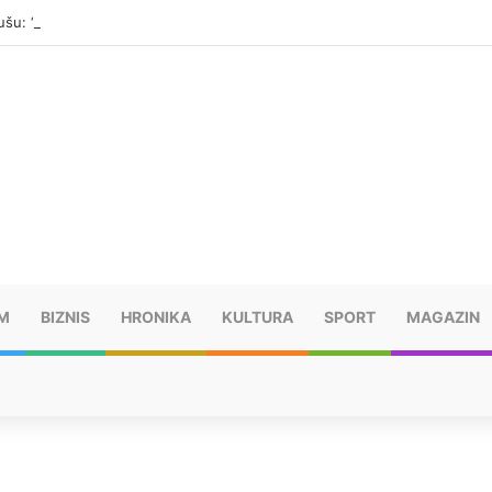
šu: “Taj poraz me uništio”
M
BIZNIS
HRONIKA
KULTURA
SPORT
MAGAZIN