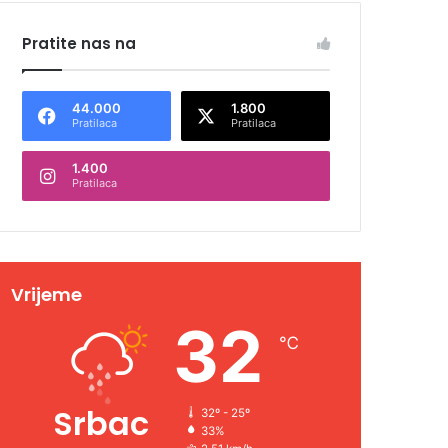
Pratite nas na
44.000
1.800
Pratilaca
Pratilaca
1.400
Pratilaca
Vrijeme
32
℃
Srbac
32º - 25º
33%