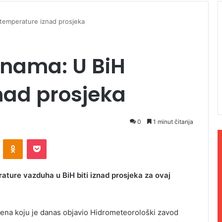
 temperature iznad prosjeka
d nama: U BiH
nad prosjeka
0
1 minut čitanja
ontakte
Odnoklassniki
Pocket
ture vazduha u BiH biti iznad prosjeka za ovaj
ena koju je danas objavio Hidrometeorološki zavod