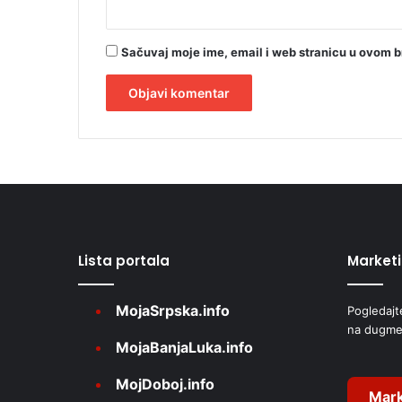
e
k
u
Sačuvaj moje ime, email i web stranicu u ovom 
g
e
A
l
t
e
r
Lista portala
Market
n
a
MojaSrpska.info
Pogledajt
t
na dugme
i
MojaBanjaLuka.info
v
MojDoboj.info
e
Mark