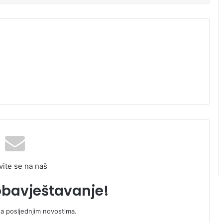
vite se na naš
obavještavanje!
sa posljednjim novostima.