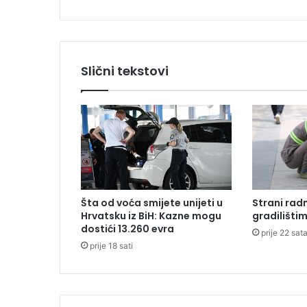
s
u
t
r
a
Slični tekstovi
b
i
t
i
p
r
o
g
l
Šta od voća smijete unijeti u
Strani radn
a
Hrvatsku iz BiH: Kazne mogu
gradilišti
š
dostići 13.260 evra
prije 22 sat
e
prije 18 sati
n
o
v
a
n