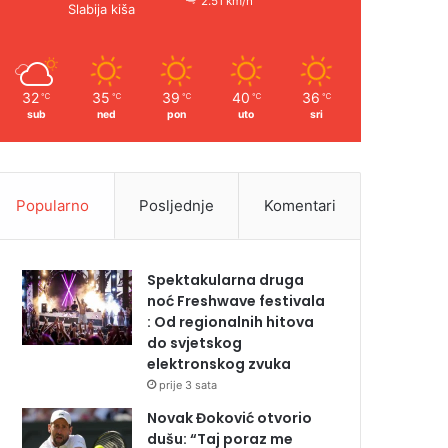
2.51 km/h
Slabija kiša
32
35
39
40
36
℃
℃
℃
℃
℃
sub
ned
pon
uto
sri
Popularno
Posljednje
Komentari
Spektakularna druga
noć Freshwave festivala
: Od regionalnih hitova
do svjetskog
elektronskog zvuka
prije 3 sata
Novak Đoković otvorio
dušu: “Taj poraz me