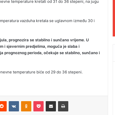
evne temperature kretati od 31 do 36 stepeni, na jugu
temperatura vazduha kretala se uglavnom između 30 i
ula, prognozira se stabilno i sunčano vrijeme. U
im i sjevernim predjelima, moguća je slaba i
ja prognoznog perioda, očekuje se stabilno, sunčano i
 Dnevne temperature biće od 29 do 36 stepeni.
Reddit
VKontakte
Odnoklassniki
Pocket
Podijeli putem Emaila
Odštampaj