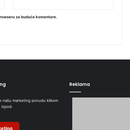
a
browseru za buduće komentare.
ing
Reklama
e našu marketing ponudu klikom
 ispod:
eting