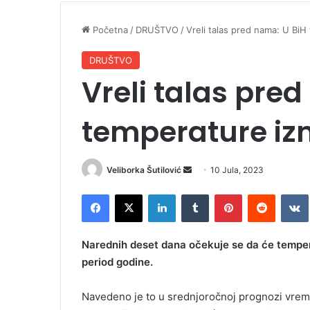
Početna
/
DRUŠTVO
/
Vreli talas pred nama: U BiH
DRUŠTVO
Vreli talas pre
temperature iz
Veliborka Šutilović
S
10 Jula, 2023
e
Facebook
X
LinkedIn
Tumblr
Pinterest
Reddit
VK
n
d
a
Narednih deset dana očekuje se da će tempera
n
period godine.
e
m
Navedeno je to u srednjoročnoj prognozi vrem
a