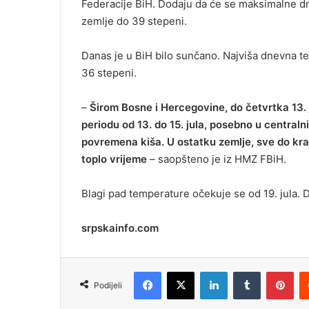
Federacije BiH. Dodaju da će se maksimalne dn
i
zemlje do 39 stepeni.
l
Danas je u BiH bilo sunčano. Najviša dnevna 
36 stepeni.
–
Širom Bosne i Hercegovine, do četvrtka 13. j
periodu od 13. do 15. jula, posebno u centraln
povremena kiša. U ostatku zemlje, sve do kra
toplo vrijeme
– saopšteno je iz HMZ FBiH.
Blagi pad temperature očekuje se od 19. jula.
srpskainfo.com
Facebook
X
LinkedIn
Tumblr
Pinterest
Podijeli