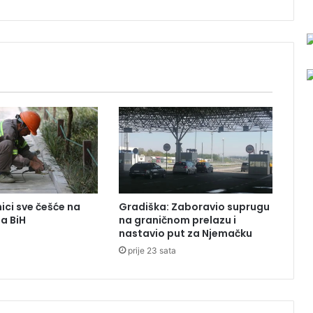
n
e
7
2
K
M
:
N
e
v
j
e
r
o
ici sve češće na
Gradiška: Zaboravio suprugu
v
ma BiH
na graničnom prelazu i
a
nastavio put za Njemačku
a
t
prije 23 sata
n
a
c
i
j