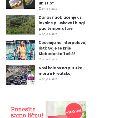
uništio”
prije 4 sata
Danas naoblačenje uz
lokalne pljuskove i blagi
pad temperature
prije 4 sata
Decenija na Interpolovoj
listi: Gdje se krije
Slobodanka Tošić?
prije 4 sata
Novi kolaps na putu ka
moru u Hrvatskoj
prije 4 sata