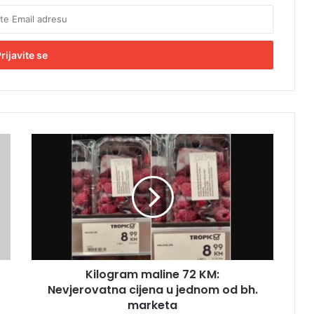
K
i
l
o
g
r
a
m
m
Kilogram maline 72 KM:
a
Nevjerovatna cijena u jednom od bh.
l
i
marketa