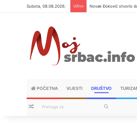
Subota, 08.08.2026.
Uživo
Novak Đoković otvorio du
POČETNA
VIJESTI
DRUŠTVO
TURIZA
Nasumični tekstovi
Pretraga
za