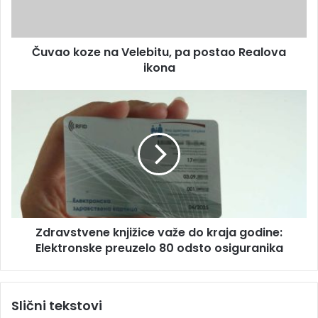
d
o
r
z
e
e
s
Čuvao koze na Velebitu, pa postao Realova
n
u
ikona
a
V
e
Z
l
d
e
r
b
a
i
v
t
s
u
t
,
v
p
e
a
Zdravstvene knjižice važe do kraja godine:
n
p
Elektronske preuzelo 80 odsto osiguranika
e
o
k
s
n
t
j
Slični tekstovi
a
i