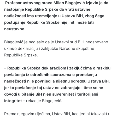
Profesor ustavnog prava Milan Blagojević izjavio je da
n
nastojanje Republike Srpske da vrati ustavne
d
nadležnosti ima utemeljenje u Ustavu BiH, zbog čega
a
postupanje Republike Srpske nije, niti može biti
n
neustavno.
e
m
a
Blagojević je naglasio da je Ustavni sud BiH neosnovano
i
ukinuo deklaraciju i zaključke Narodne skupštine
l
Republike Srpske.
–
Republika Srpska deklaracijom i zaključcima o raskidu i
povlačenju iz određenih sporazuma o prenošenju
nadležnosti nije povrijedila nijednu odredbu Ustava BiH,
jer to povlačenje taj ustav ne zabranjuje i time se ne
dovodi u pitanje BiH njen suverenitet i teritorijalni
integritet
– rekao je Blagojević.
Prema njegovim riječima, Ustav BiH, kao jedini takav akt u