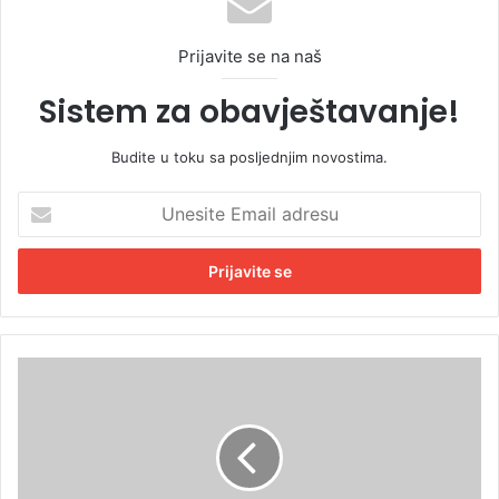
Prijavite se na naš
Sistem za obavještavanje!
Budite u toku sa posljednjim novostima.
U
n
e
s
i
t
e
E
Č
m
u
a
v
i
a
l
o
a
k