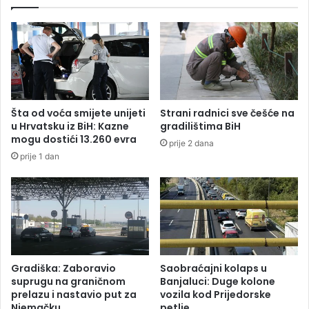
o
ž
R
i
e
c
a
e
l
v
o
a
v
ž
a
e
Šta od voća smijete unijeti
Strani radnici sve češće na
i
d
u Hrvatsku iz BiH: Kazne
gradilištima BiH
k
o
mogu dostići 13.260 evra
prije 2 dana
o
k
prije 1 dan
n
r
a
a
j
a
g
o
d
i
Gradiška: Zaboravio
Saobraćajni kolaps u
n
suprugu na graničnom
Banjaluci: Duge kolone
e
prelazu i nastavio put za
vozila kod Prijedorske
Njemačku
petlje
: