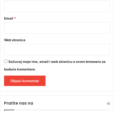
*
o
d
s
Email
*
t
o
o
s
Web stranica
i
g
u
r
Sačuvaj moje ime, email i web stranicu u ovom browseru za
a
n
buduće komentare.
i
k
a
A
l
Pratite nas na
t
e