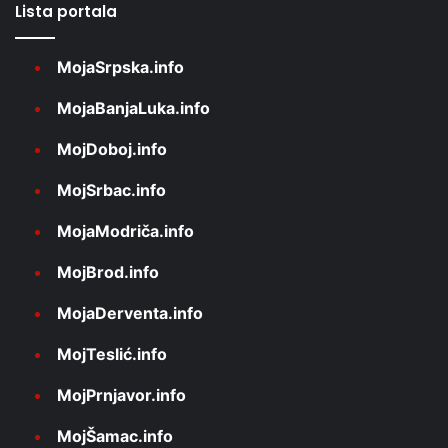
Lista portala
MojaSrpska.info
MojaBanjaLuka.info
MojDoboj.info
MojSrbac.info
MojaModriča.info
MojBrod.info
MojaDerventa.info
MojTeslić.info
MojPrnjavor.info
MojŠamac.info