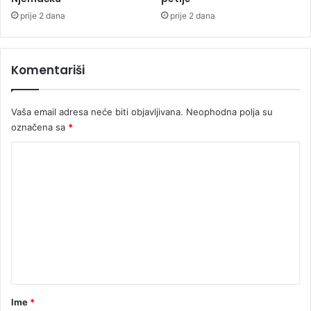
E
prije 2 dana
prije 2 dana
l
e
k
Komentariši
t
r
o
Vaša email adresa neće biti objavljivana.
Neophodna polja su
n
označena sa
*
s
k
K
e
o
p
r
m
e
e
u
z
n
e
t
l
o
a
8
r
Ime
*
0