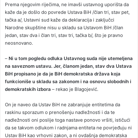
Prema njegovim riječima, ne imavši ustavnog uporišta da
kaže da je došlo do povrede Ustava BiH /član tri, stav pet,
tačka a/, Ustavni sud kaže da deklaracija i zaključci
Narodne skupštine nisu u skladu sa Ustavom BiH /član
jedan, stav dva i član tri, stav tri, tačka b/, što je pravno
neosnovano.
–
Ni u tom pogledu odluka Ustavnog suda nije utemeljena
na saveznom ustavu. Jer, članom jedan, stav dva Ustava
BiH propisano je da je BiH demokratska država koja
funkcioniše u skladu sa zakonom i na osnovu slobodnih i
demokratskih izbora
– rekao je Blagojević.
On je naveo da Ustav BiH ne zabranjuje entitetima da
raskinu sporazum o prenošenju nadležnosti i da te
nadležnosti oni poslije toga nastave ponovo vršiti, ističući
da se takvom odlukom i radnjama entiteta ne povrjeđuju ni
Ustav BiH kao vrhovni zakon, a ni ovdašnja demokratska