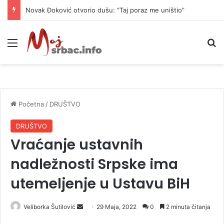
Novak Đoković otvorio dušu: “Taj poraz me uništio”
Meni
P
Početna
/
DRUŠTVO
DRUŠTVO
Vraćanje ustavnih
nadležnosti Srpske ima
utemeljenje u Ustavu BiH
Veliborka Šutilović
S
29 Maja, 2022
0
2 minuta čitanja
e