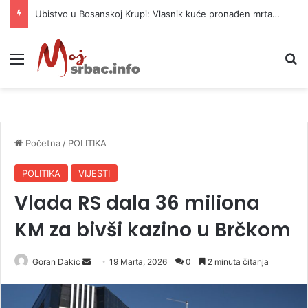
Ubistvo u Bosanskoj Krupi: Vlasnik kuće pronađen mrtav, uhapšen osumnjičeni
Meni
P
Početna
/
POLITIKA
POLITIKA
VIJESTI
Vlada RS dala 36 miliona
KM za bivši kazino u Brčkom
Goran Dakic
S
19 Marta, 2026
0
2 minuta čitanja
e
n