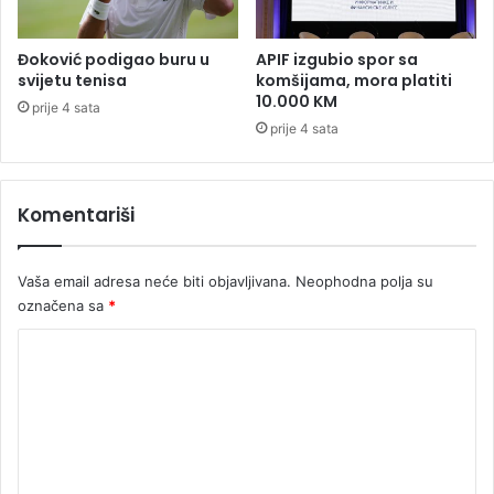
j
i
i
č
a
Đoković podigao buru u
APIF izgubio spor sa
r
svijetu tenisa
komšijama, mora platiti
k
10.000 KM
prije 4 sata
a
prije 4 sata
u
l
a
Komentariši
t
e
k
Vaša email adresa neće biti objavljivana.
Neophodna polja su
s
označena sa
*
u
(
K
F
O
o
T
m
O
e
/
V
n
I