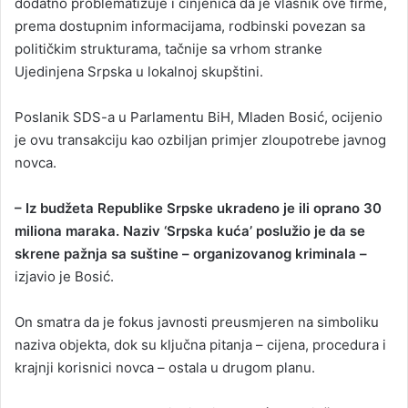
dodatno problematizuje i činjenica da je vlasnik ove firme,
prema dostupnim informacijama, rodbinski povezan sa
političkim strukturama, tačnije sa vrhom stranke
Ujedinjena Srpska u lokalnoj skupštini.
Poslanik SDS-a u Parlamentu BiH, Mladen Bosić, ocijenio
je ovu transakciju kao ozbiljan primjer zloupotrebe javnog
novca.
– Iz budžeta Republike Srpske ukradeno je ili oprano 30
miliona maraka. Naziv ‘Srpska kuća’ poslužio je da se
skrene pažnja sa suštine – organizovanog kriminala –
izjavio je Bosić.
On smatra da je fokus javnosti preusmjeren na simboliku
naziva objekta, dok su ključna pitanja – cijena, procedura i
krajnji korisnici novca – ostala u drugom planu.