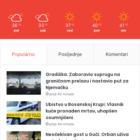
36
33
37
40
41
℃
℃
℃
℃
℃
pet
sub
ned
pon
uto
Popularno
Posljednje
Komentari
Gradiška: Zaboravio suprugu na
graničnom prelazu i nastavio put za
Njemačku
prije 42 minute
Ubistvo u Bosanskoj Krupi: Vlasnik
kuće pronađen mrtav, uhapšen
osumnjičeni
prije 44 minute
Neočekivan gost u Guči: Orban uživa