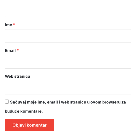
t
D
E
a
O
r
Ime
*
)
*
Email
*
Web stranica
Sačuvaj moje ime, email i web stranicu u ovom browseru za
buduće komentare.
A