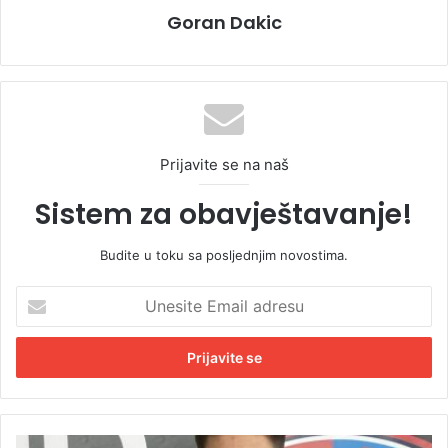
Goran Dakic
Prijavite se na naš
Sistem za obavještavanje!
Budite u toku sa posljednjim novostima.
U
n
e
s
i
t
e
E
B