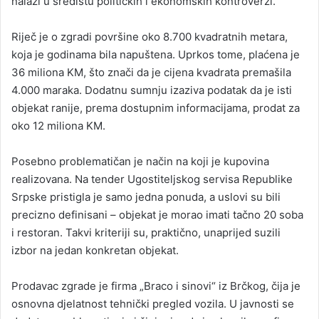
nalazi u središtu političkih i ekonomskih kontroverzi.
Riječ je o zgradi površine oko 8.700 kvadratnih metara,
koja je godinama bila napuštena. Uprkos tome, plaćena je
36 miliona KM, što znači da je cijena kvadrata premašila
4.000 maraka. Dodatnu sumnju izaziva podatak da je isti
objekat ranije, prema dostupnim informacijama, prodat za
oko 12 miliona KM.
Posebno problematičan je način na koji je kupovina
realizovana. Na tender Ugostiteljskog servisa Republike
Srpske pristigla je samo jedna ponuda, a uslovi su bili
precizno definisani – objekat je morao imati tačno 20 soba
i restoran. Takvi kriteriji su, praktično, unaprijed suzili
izbor na jedan konkretan objekat.
Prodavac zgrade je firma „Braco i sinovi“ iz Brčkog, čija je
osnovna djelatnost tehnički pregled vozila. U javnosti se