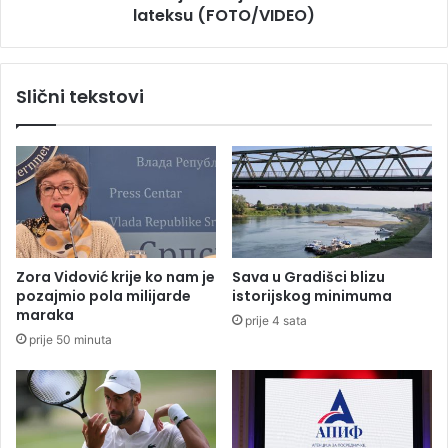
t
lateksu (FOTO/VIDEO)
M
e
i
r
r
a
j
Slični tekstovi
n
a
s
n
k
e
i
P
m
a
i
j
g
k
r
o
a
v
Zora Vidović krije ko nam je
Sava u Gradišci blizu
m
i
pozajmio pola milijarde
istorijskog minimuma
a
ć
maraka
prije 4 sata
u
:
prije 50 minuta
I
P
t
o
a
l
l
i
i
t