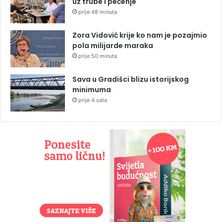
uz trube i pečenje
prije 48 minuta
Zora Vidović krije ko nam je pozajmio
pola milijarde maraka
prije 50 minuta
Sava u Gradišci blizu istorijskog
minimuma
prije 4 sata