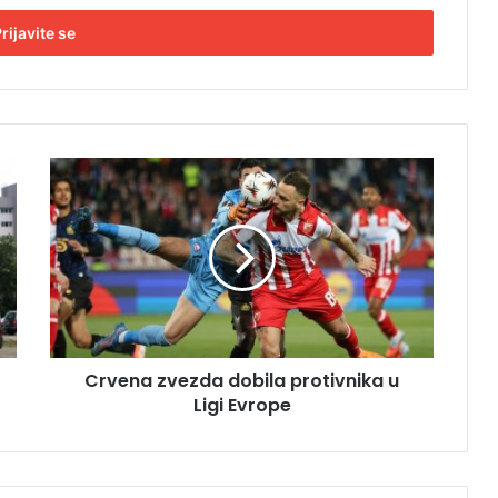
C
r
v
e
n
a
z
v
e
Crvena zvezda dobila protivnika u
z
Ligi Evrope
d
a
d
o
b