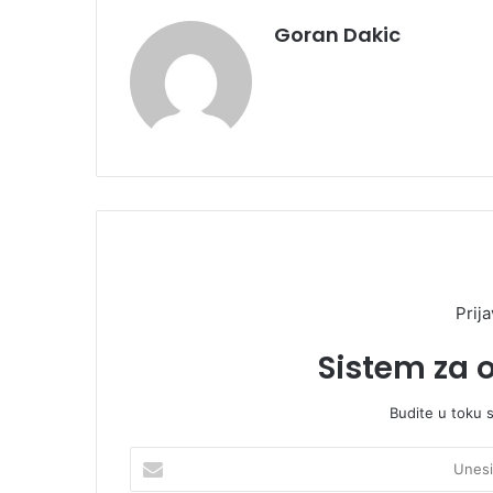
Goran Dakic
Prija
Sistem za 
Budite u toku 
U
n