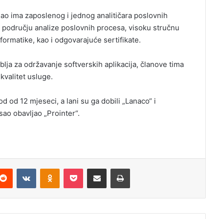
sao ima zaposlenog i jednog analitičara poslovnih
u području analize poslovnih procesa, visoku stručnu
formatike, kao i odgovarajuće sertifikate.
blja za održavanje softverskih aplikacija, članove tima
 kvalitet usluge.
 od 12 mjeseci, a lani su ga dobili „Lanaco“ i
sao obavljao „Prointer“.
Reddit
VKontakte
Odnoklassniki
Pocket
Podijeli putem Emaila
Odštampaj