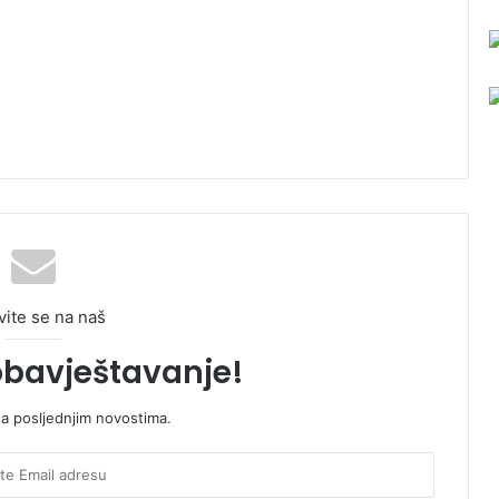
vite se na naš
obavještavanje!
sa posljednjim novostima.