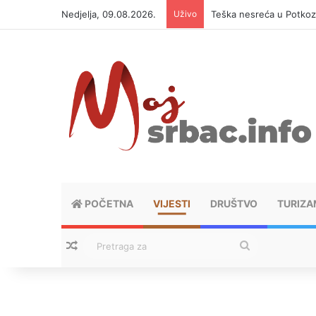
Nedjelja, 09.08.2026.
Uživo
Teška nesreća u Potkoz
POČETNA
VIJESTI
DRUŠTVO
TURIZA
Nasumični tekstovi
Pretraga
za