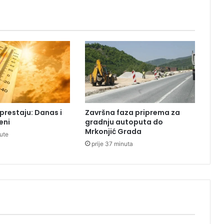
i
l
a
p
r
o
t
i
v
n
 prestaju: Danas i
Završna faza priprema za
i
eni
gradnju autoputa do
k
Mrkonjić Grada
nute
a
prije 37 minuta
u
L
i
g
i
E
v
r