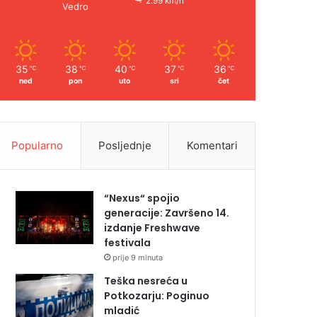
2.99 km/h
Vedro
35
38
40
37
36
℃
℃
℃
℃
℃
ned
pon
uto
sri
čet
Popularno
Posljednje
Komentari
“Nexus“ spojio
generacije: Završeno 14.
izdanje Freshwave
festivala
prije 9 minuta
Teška nesreća u
Potkozarju: Poginuo
mladić