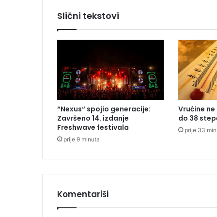
š
Slični tekstovi
k
o
g
c
e
n
t
r
a
“Nexus“ spojio generacije:
Vrućine ne
1
Završeno 14. izdanje
do 38 step
3
Freshwave festivala
prije 33 mi
.
prije 9 minuta
f
e
b
r
u
a
Komentariši
r
a