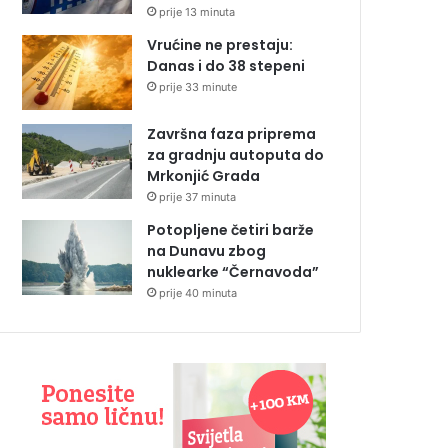
prije 13 minuta
Vrućine ne prestaju:
Danas i do 38 stepeni
prije 33 minute
Završna faza priprema
za gradnju autoputa do
Mrkonjić Grada
prije 37 minuta
Potopljene četiri barže
na Dunavu zbog
nuklearke “Černavoda”
prije 40 minuta