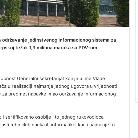
za održavanje jedinstvenog informacionog sistema za
 Srpskoj težak 1,3 miliona maraka sa PDV-om.
obnost Generalni sekretarijat koji je u ime Vlade
ča u realizaciji najmanje jednog ugovora u vrijednosti
 je za predmet nabavke imao održavanje informacionog
 i sertifikovano osoblje i to jednog rukovodioca
sti tehničkih nauka ili informatike, kao i najmanje tri