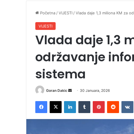
Početna
/
VIJESTI
/
Vlada daje 1,3 miliona KM za o
VIJESTI
Vlada daje 1,3 
održavanje inf
sistema
Goran Dakic
S
30 Januara, 2026
e
Facebook
X
LinkedIn
Tumblr
Pinterest
Reddit
VK
n
d
a
n
e