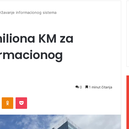
državanje informacionog sistema
miliona KM za
ormacionog
0
1 minut čitanja
ontakte
Odnoklassniki
Pocket