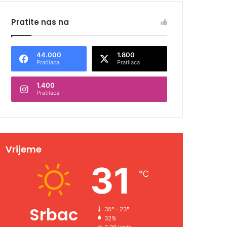
Pratite nas na
44.000
1.800
Pratilaca
Pratilaca
1.400
Pratilaca
Vrijeme
31
℃
Srbac
35º - 23º
32%