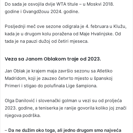
Do sada je osvojila dvije WTA titule – u Moskvi 2018.
godine i Gvangdžouu 2024. godine.
Posljednji meč ove sezone odigrala je 4. februara u Klužu,
kada je u drugom kolu poražena od Maje Hvalinjske. Od
tada je na pauzi dužoj od četiri mjeseca.
Veza sa Janom Oblakom traje od 2023.
Jan Oblak je krajem maja završio sezonu sa Atletiko
Madridom, koji je zauzeo četvrto mjesto u španskoj
Primeri i stigao do polufinala Lige šampiona.
Olga Danilović i slovenački golman u vezi su od proljeća
2023. godine, a teniserka je ranije govorila koliko joj znači
njegova podrška.
–
Da ne dužim oko toga, ali jedno drugom smo najveća