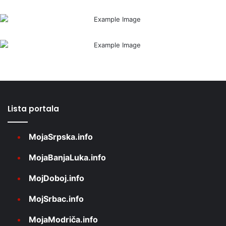
Lista portala
MojaSrpska.info
MojaBanjaLuka.info
MojDoboj.info
MojSrbac.info
MojaModriča.info