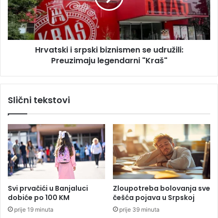
a
s
p
k
o
i
d
i
i
Hrvatski i srpski biznismen se udružili:
s
g
Preuzimaju legendarni "Kraš"
r
a
p
o
s
8
k
Slični tekstovi
0
i
m
b
i
i
l
z
i
n
o
i
n
s
a
m
K
e
Svi prvačići u Banjaluci
Zloupotreba bolovanja sve
M
n
dobiće po 100 KM
češća pojava u Srpskoj
k
s
prije 19 minuta
prije 39 minuta
r
e