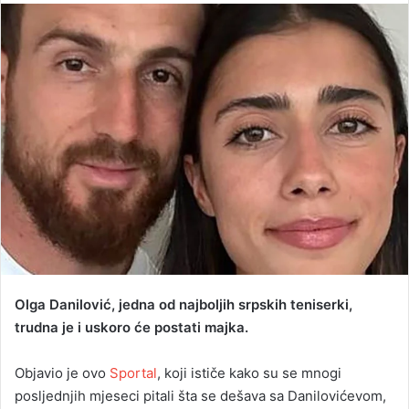
n
d
a
n
e
m
a
i
l
Olga Danilović, jedna od najboljih srpskih teniserki,
trudna je i uskoro će postati majka.
Objavio je ovo
Sportal
, koji ističe kako su se mnogi
posljednjih mjeseci pitali šta se dešava sa Danilovićevom,