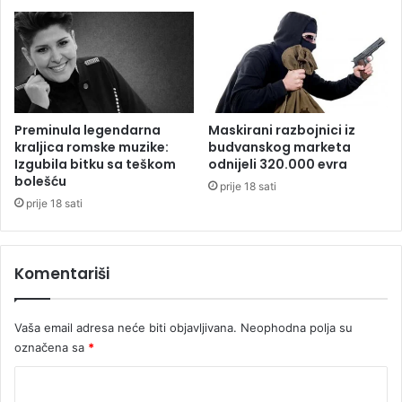
e
u
d
d
i
r
t
u
a
ž
i
l
Preminula legendarna
Maskirani razbojnici iz
i
kraljica romske muzike:
budvanskog marketa
:
Izgubila bitku sa teškom
odnijeli 320.000 evra
P
bolešću
prije 18 sati
r
prije 18 sati
e
u
z
Komentariši
i
m
a
Vaša email adresa neće biti objavljivana.
Neophodna polja su
j
označena sa
*
u
l
K
e