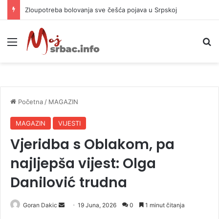
Zloupotreba bolovanja sve češća pojava u Srpskoj
Meni
P
Početna
/
MAGAZIN
MAGAZIN
VIJESTI
Vjeridba s Oblakom, pa
najljepša vijest: Olga
Danilović trudna
Goran Dakic
S
19 Juna, 2026
0
1 minut čitanja
e