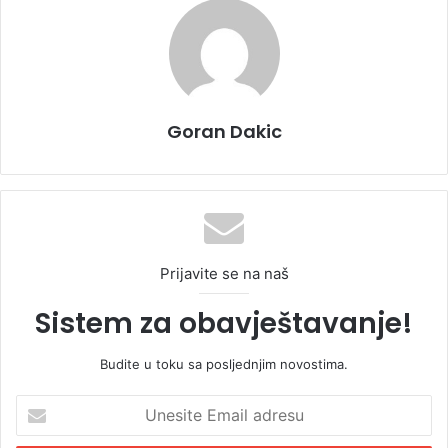
Goran Dakic
Prijavite se na naš
Sistem za obavještavanje!
Budite u toku sa posljednjim novostima.
U
n
e