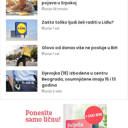
pojava u Srpskoj
prije 39 minuta
Zašto toliko ljudi želi raditi u Lidlu?
prije 1 sat
Glovo od danas više ne posluje u BiH
prije 1 sat
Djevojka (18) izbodena u centru
Beograda, osumnjičene imaju 15 i 13
godina
prije 2 sata