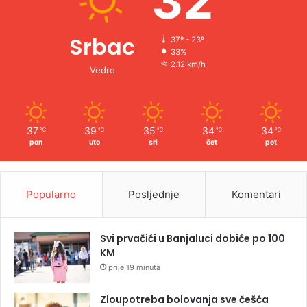
32
Srbac
37º - 23º
33%
2.12 km/h
Vedro
37
39
35
34
34
℃
℃
℃
℃
℃
pon
uto
sri
čet
pet
Popularno
Posljednje
Komentari
Svi prvačići u Banjaluci dobiće po 100
KM
prije 19 minuta
Zloupotreba bolovanja sve češća